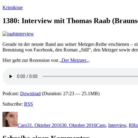
Zum
Krimikiste
Inhalt
springen
1380: Interview mit Thomas Raab (Brauns
Gerade ist der neuste Band aus seiner Metzger-Reihe erschienen – ein
Benutzung von Facebook, den Roman „Still“, den Metzger sowie den 
Hier geht zur Rezension von „
Der Metzger
„.
Podcast:
Download
(Duration: 27:23 — 25.1MB)
Subscribe:
RSS
Autor
Veröffentlicht
Kategorien
Sc
am
Caro
31. Oktober 2016
30. Oktober 2016
Caro
,
Interview
,
R
Br