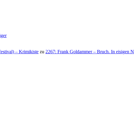
iger
stival) – Krimikiste
zu
2267: Frank Goldammer – Bruch. In eisigen N