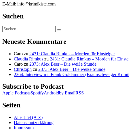
E-Mail: info@krimikiste.com
Suchen
Suchen
Suchen
nach:
Neueste Kommentare
Caro
zu
2431: Claudia Rimkus – Morden für Einsteiger
Claudia Rimkus
zu
2431: Claudia Rimkus – Morden für Einste
Caro
zu
2373: Alex Beer – Die weiße Stunde
Christoph
zu
2373: Alex Beer – Die weiße Stunde
2364: Interview mit Frank Goldammer (Braunschweiger Krimife
Subscribe to Podcast
Apple Podcasts
Spotify
Android
by Email
RSS
Seiten
Alle Titel (A-Z)
Datenschutzerklärung
Impressum