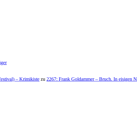
iger
stival) – Krimikiste
zu
2267: Frank Goldammer – Bruch. In eisigen N