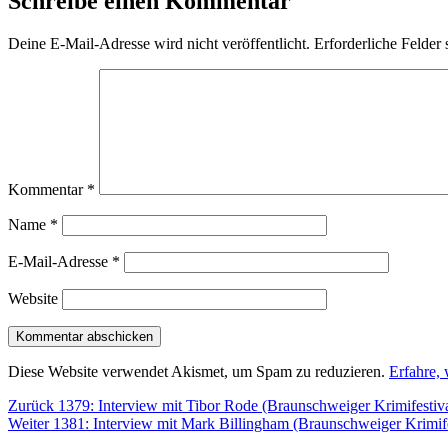
Schreibe einen Kommentar
Deine E-Mail-Adresse wird nicht veröffentlicht.
Erforderliche Felder 
Kommentar
*
Name
*
E-Mail-Adresse
*
Website
Diese Website verwendet Akismet, um Spam zu reduzieren.
Erfahre,
Beitragsnavigation
Vorheriger
Zurück
1379: Interview mit Tibor Rode (Braunschweiger Krimifestiva
Nächster
Beitrag:
Weiter
1381: Interview mit Mark Billingham (Braunschweiger Krimife
Beitrag: