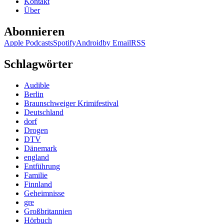
Kontakt
Über
Abonnieren
Apple Podcasts
Spotify
Android
by Email
RSS
Schlagwörter
Audible
Berlin
Braunschweiger Krimifestival
Deutschland
dorf
Drogen
DTV
Dänemark
england
Entführung
Familie
Finnland
Geheimnisse
gre
Großbritannien
Hörbuch