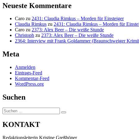
Neueste Kommentare
Caro
zu
2431: Claudia Rimkus – Morden für Einsteiger
Claudia Rimkus
zu
2431: Claudia Rimkus – Morden für Einste
Caro
zu
2373: Alex Beer – Die weiße Stunde
Christoph
zu
2373: Alex Beer – Die weiße Stunde
2364: Interview mit Frank Goldammer (Braunschweiger Krimife
Meta
Anmelden
Eintrags-Feed
Kommentar-Feed
WordPress.org
Suchen
Suchen
Suchen
nach:
KONTAKT
Redaktionsleiterin Kristine Greßhöner