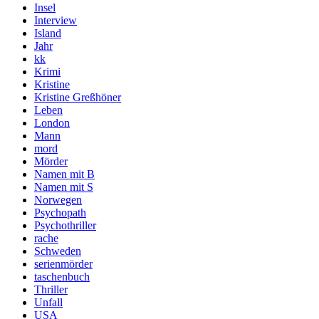
Insel
Interview
Island
Jahr
kk
Krimi
Kristine
Kristine Greßhöner
Leben
London
Mann
mord
Mörder
Namen mit B
Namen mit S
Norwegen
Psychopath
Psychothriller
rache
Schweden
serienmörder
taschenbuch
Thriller
Unfall
USA