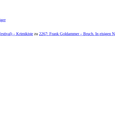
iger
stival) – Krimikiste
zu
2267: Frank Goldammer – Bruch. In eisigen N