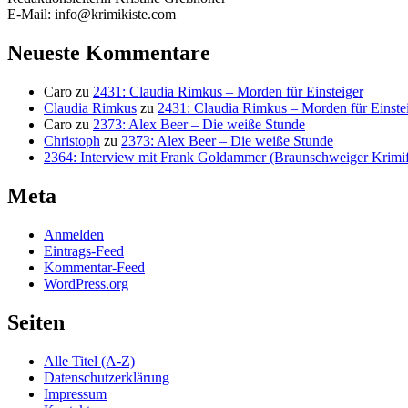
E-Mail: info@krimikiste.com
Neueste Kommentare
Caro
zu
2431: Claudia Rimkus – Morden für Einsteiger
Claudia Rimkus
zu
2431: Claudia Rimkus – Morden für Einste
Caro
zu
2373: Alex Beer – Die weiße Stunde
Christoph
zu
2373: Alex Beer – Die weiße Stunde
2364: Interview mit Frank Goldammer (Braunschweiger Krimife
Meta
Anmelden
Eintrags-Feed
Kommentar-Feed
WordPress.org
Seiten
Alle Titel (A-Z)
Datenschutzerklärung
Impressum