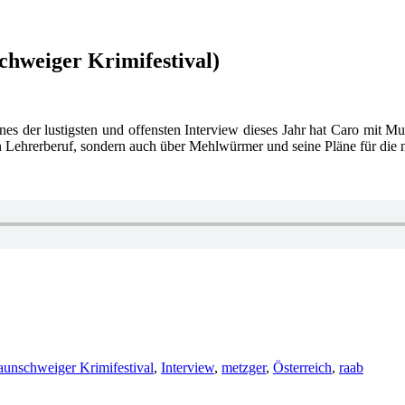
chweiger Krimifestival)
es der lustigsten und offensten Interview dieses Jahr hat Caro mit Mul
Lehrerberuf, sondern auch über Mehlwürmer und seine Pläne für die 
hlagwörter
aunschweiger Krimifestival
,
Interview
,
metzger
,
Österreich
,
raab