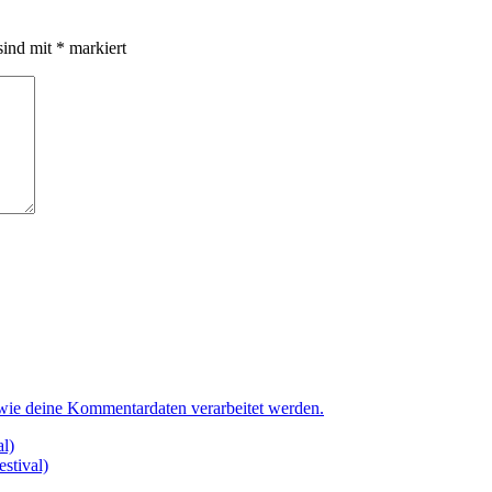
sind mit
*
markiert
 wie deine Kommentardaten verarbeitet werden.
l)
stival)