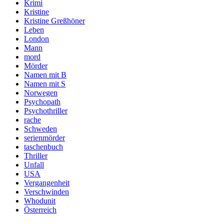
Krimi
Kristine
Kristine Greßhöner
Leben
London
Mann
mord
Mörder
Namen mit B
Namen mit S
Norwegen
Psychopath
Psychothriller
rache
Schweden
serienmörder
taschenbuch
Thriller
Unfall
USA
Vergangenheit
Verschwinden
Whodunit
Österreich