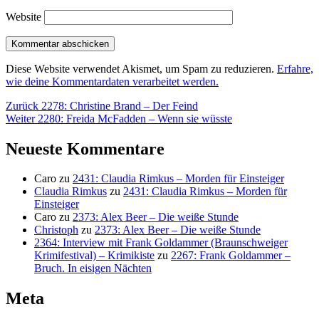
Website
Diese Website verwendet Akismet, um Spam zu reduzieren.
Erfahre,
wie deine Kommentardaten verarbeitet werden.
Beitragsnavigation
Vorheriger
Zurück
2278: Christine Brand – Der Feind
Nächster
Beitrag:
Weiter
2280: Freida McFadden – Wenn sie wüsste
Beitrag:
Neueste Kommentare
Caro
zu
2431: Claudia Rimkus – Morden für Einsteiger
Claudia Rimkus
zu
2431: Claudia Rimkus – Morden für
Einsteiger
Caro
zu
2373: Alex Beer – Die weiße Stunde
Christoph
zu
2373: Alex Beer – Die weiße Stunde
2364: Interview mit Frank Goldammer (Braunschweiger
Krimifestival) – Krimikiste
zu
2267: Frank Goldammer –
Bruch. In eisigen Nächten
Meta