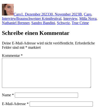
Autor
Veröffentlicht
Kategorien
am
Caro
1. Dezember 2023
30. November 2023
B
,
Caro
,
Schlagwörter
Interview
Braunschweiger Krimifestival
,
Interview
,
Milla Nova
,
Nathaniel Brenner
,
Sandro Bandini
,
Schweiz
,
True Crime
Schreibe einen Kommentar
Deine E-Mail-Adresse wird nicht veröffentlicht.
Erforderliche
Felder sind mit
*
markiert
Kommentar
*
Name
*
E-Mail-Adresse
*