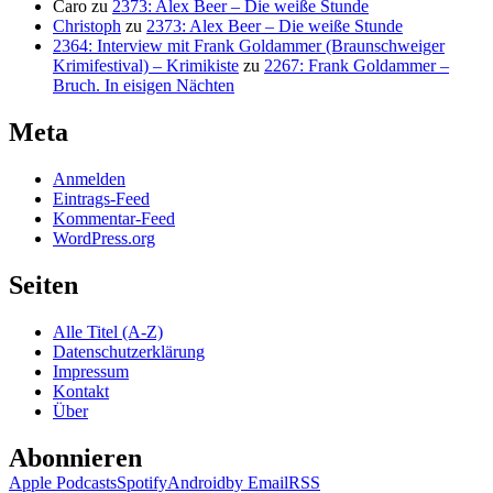
Caro
zu
2373: Alex Beer – Die weiße Stunde
Christoph
zu
2373: Alex Beer – Die weiße Stunde
2364: Interview mit Frank Goldammer (Braunschweiger
Krimifestival) – Krimikiste
zu
2267: Frank Goldammer –
Bruch. In eisigen Nächten
Meta
Anmelden
Eintrags-Feed
Kommentar-Feed
WordPress.org
Seiten
Alle Titel (A-Z)
Datenschutzerklärung
Impressum
Kontakt
Über
Abonnieren
Apple Podcasts
Spotify
Android
by Email
RSS