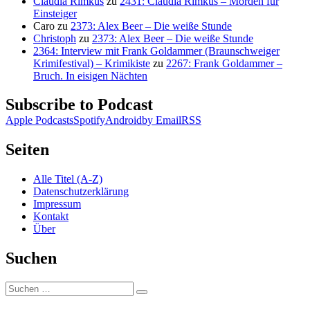
Claudia Rimkus
zu
2431: Claudia Rimkus – Morden für
Einsteiger
Caro
zu
2373: Alex Beer – Die weiße Stunde
Christoph
zu
2373: Alex Beer – Die weiße Stunde
2364: Interview mit Frank Goldammer (Braunschweiger
Krimifestival) – Krimikiste
zu
2267: Frank Goldammer –
Bruch. In eisigen Nächten
Subscribe to Podcast
Apple Podcasts
Spotify
Android
by Email
RSS
Seiten
Alle Titel (A-Z)
Datenschutzerklärung
Impressum
Kontakt
Über
Suchen
Suchen
Suchen
nach: