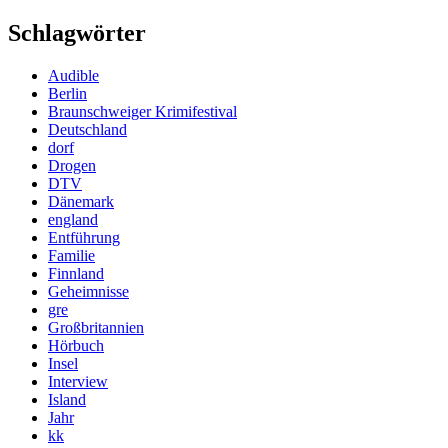
Schlagwörter
Audible
Berlin
Braunschweiger Krimifestival
Deutschland
dorf
Drogen
DTV
Dänemark
england
Entführung
Familie
Finnland
Geheimnisse
gre
Großbritannien
Hörbuch
Insel
Interview
Island
Jahr
kk