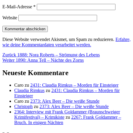
E-Mail-Adresse
*
Website
Diese Website verwendet Akismet, um Spam zu reduzieren.
Erfahre,
wie deine Kommentardaten verarbeitet werden.
Beitragsnavigation
Vorheriger
Zurück
1888: Nora Roberts – Strömung des Lebens
Nächster
Beitrag:
Weiter
1890: Anna Tell – Nächte des Zorns
Beitrag:
Neueste Kommentare
Caro
zu
2431: Claudia Rimkus – Morden für Einsteiger
Claudia Rimkus
zu
2431: Claudia Rimkus – Morden für
Einsteiger
Caro
zu
2373: Alex Beer – Die weiße Stunde
Christoph
zu
2373: Alex Beer – Die weiße Stunde
2364: Interview mit Frank Goldammer (Braunschweiger
Krimifestival) – Krimikiste
zu
2267: Frank Goldammer –
Bruch. In eisigen Nächten