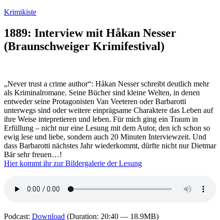
Zum
Krimikiste
Inhalt
springen
1889: Interview mit Håkan Nesser
(Braunschweiger Krimifestival)
„Never trust a crime author“: Håkan Nesser schreibt deutlich mehr
als Kriminalromane. Seine Bücher sind kleine Welten, in denen
entweder seine Protagonisten Van Veeteren oder Barbarotti
unterwegs sind oder weitere einprägsame Charaktere das Leben auf
ihre Weise intepretieren und leben. Für mich ging ein Traum in
Erfüllung – nicht nur eine Lesung mit dem Autor, den ich schon so
ewig lese und liebe, sondern auch 20 Minuten Interviewzeit. Und
dass Barbarotti nächstes Jahr wiederkommt, dürfte nicht nur Dietmar
Bär sehr freuen…!
Hier kommt ihr zur Bildergalerie der Lesung
Podcast:
Download
(Duration: 20:40 — 18.9MB)