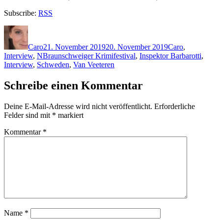
Subscribe:
RSS
Autor
Veröffentlicht
Kategorien
am
Caro
21. November 2019
20. November 2019
Caro
,
Schlagwörter
Interview
,
N
Braunschweiger Krimifestival
,
Inspektor Barbarotti
,
Interview
,
Schweden
,
Van Veeteren
Schreibe einen Kommentar
Deine E-Mail-Adresse wird nicht veröffentlicht.
Erforderliche
Felder sind mit
*
markiert
Kommentar
*
Name
*