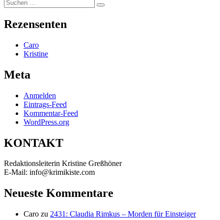
Suchen
Suchen
nach:
Rezensenten
Caro
Kristine
Meta
Anmelden
Eintrags-Feed
Kommentar-Feed
WordPress.org
KONTAKT
Redaktionsleiterin Kristine Greßhöner
E-Mail: info@krimikiste.com
Neueste Kommentare
Caro
zu
2431: Claudia Rimkus – Morden für Einsteiger