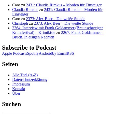
Caro
zu
2431: Claudia Rimkus – Morden für Einsteiger
Claudia Rimkus
zu
2431: Claudia Rimkus – Morden für
Einsteiger
Caro
zu
2373: Alex Beer – Die weiße Stunde
Christoph
zu
2373: Alex Beer – Die weiße Stunde
2364: Interview mit Frank Goldammer (Braunschweiger
Krimifestival) – Krimikiste
zu
2267: Frank Goldammer –
Bruch. In eisigen Nächten
Subscribe to Podcast
Apple Podcasts
Spotify
Android
by Email
RSS
Seiten
Alle Titel (A-Z)
Datenschutzerklärung
Impressum
Kontakt
Über
Suchen