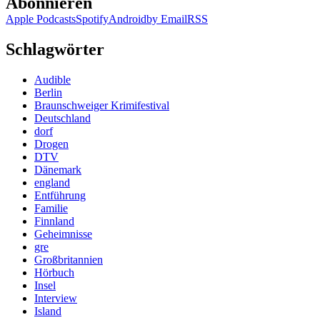
Abonnieren
Apple Podcasts
Spotify
Android
by Email
RSS
Schlagwörter
Audible
Berlin
Braunschweiger Krimifestival
Deutschland
dorf
Drogen
DTV
Dänemark
england
Entführung
Familie
Finnland
Geheimnisse
gre
Großbritannien
Hörbuch
Insel
Interview
Island