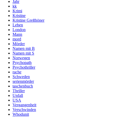
Jahr
kk
Krimi
Kristine
Kristine Greßhöner
Leben
London
Mann
mord
Mörder
Namen mit B
Namen mit S
Norwegen
Psychopath
Psychothriller
rache
Schweden
serienmörder
taschenbuch
Thriller
Unfall
USA
Vergangenheit
Verschwinden
Whodunit