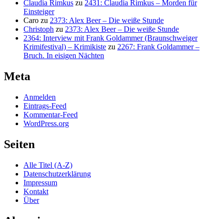
Claudia Rimkus
zu
2431: Claudia Rimkus – Morden für
Einsteiger
Caro
zu
2373: Alex Beer – Die weiße Stunde
Christoph
zu
2373: Alex Beer – Die weiße Stunde
2364: Interview mit Frank Goldammer (Braunschweiger
Krimifestival) – Krimikiste
zu
2267: Frank Goldammer –
Bruch. In eisigen Nächten
Meta
Anmelden
Eintrags-Feed
Kommentar-Feed
WordPress.org
Seiten
Alle Titel (A-Z)
Datenschutzerklärung
Impressum
Kontakt
Über