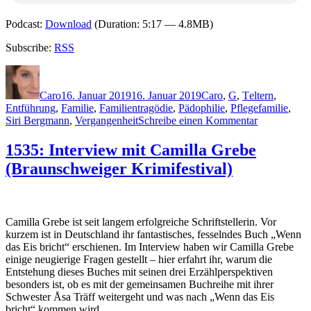
Podcast:
Download
(Duration: 5:17 — 4.8MB)
Subscribe:
RSS
Autor
Veröffentlicht
Kategorien
Schlagwörter
am
Caro
16. Januar 2019
16. Januar 2019
Caro
,
G
,
T
eltern
,
Entführung
,
Familie
,
Familientragödie
,
Pädophilie
,
Pflegefamilie
,
zu
Siri Bergmann
,
Vergangenheit
Schreibe einen Kommentar
1716:
Camilla
1535: Interview mit Camilla Grebe
Grebe
(Braunschweiger Krimifestival)
und
Åsa
Träff
–
Durch
Camilla Grebe ist seit langem erfolgreiche Schriftstellerin. Vor
Feuer
kurzem ist in Deutschland ihr fantastisches, fesselndes Buch „Wenn
und
das Eis bricht“ erschienen. Im Interview haben wir Camilla Grebe
Wasser
einige neugierige Fragen gestellt – hier erfahrt ihr, warum die
Entstehung dieses Buches mit seinen drei Erzählperspektiven
besonders ist, ob es mit der gemeinsamen Buchreihe mit ihrer
Schwester Åsa Träff weitergeht und was nach „Wenn das Eis
bricht“ kommen wird.