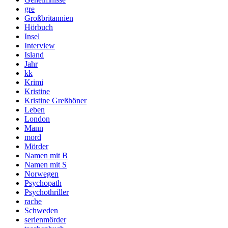
gre
Großbritannien
Hörbuch
Insel
Interview
Island
Jahr
kk
Krimi
Kristine
Kristine Greßhöner
Leben
London
Mann
mord
Mörder
Namen mit B
Namen mit S
Norwegen
Psychopath
Psychothriller
rache
Schweden
serienmörder