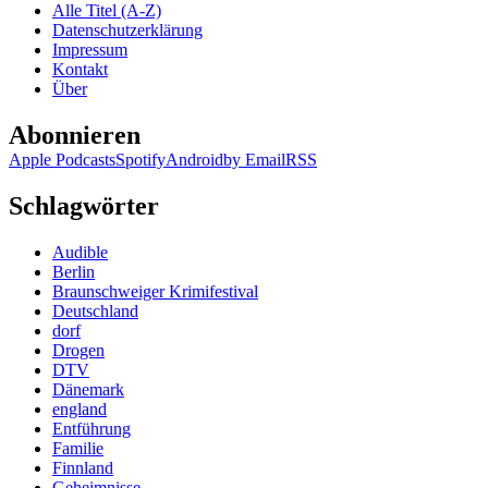
Alle Titel (A-Z)
Åsa
Datenschutzerklärung
Träff
Impressum
–
Kontakt
Mann
Über
ohne
Herz
Abonnieren
Apple Podcasts
Spotify
Android
by Email
RSS
Schlagwörter
Audible
Berlin
Braunschweiger Krimifestival
Deutschland
dorf
Drogen
DTV
Dänemark
england
Entführung
Familie
Finnland
Geheimnisse