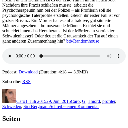
Nachdem ihre Praxis schließen musste, arbeitet die
Psychotherapeutin nun bei der Polizei – als Profilerin soll sie
psychologische Täterprofile erstellen. Gleich ihr erster Fall ist von
großer Brisanz: Ein Mörder hat es auf attraktive, gut situierte
Männer abgesehen – homosexuelle Männer. Er tötet sie und
schneidet ihnen das Herz heraus. Ist der Mörder ein verrückter
Schwulenhasser? Oder deutet die Grausamkeit der Tat auf einen
ganz anderen Zusammenhang hin?
btb/Randomhouse
Podcast:
Download
(Duration: 4:18 — 3.9MB)
Subscribe:
RSS
Autor
Veröffentlicht
Kategorien
Schlagwörter
am
Caro
1. Juli 2015
29. Juni 2015
Caro
,
G
,
T
mord
,
profiler
,
zu
Schweden
,
Siri Bergmann
Schreibe einen Kommentar
1209:
Camilla
Seiten
Grebe
und