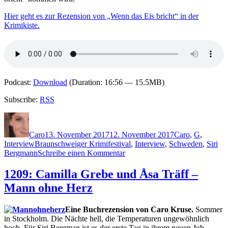
Hier geht es zur Rezension von „Wenn das Eis bricht“ in der
Krimikiste.
Podcast:
Download
(Duration: 16:56 — 15.5MB)
Subscribe:
RSS
Autor
Veröffentlicht
Kategorien
am
Caro
13. November 2017
12. November 2017
Caro
,
G
,
Schlagwörter
Interview
Braunschweiger Krimifestival
,
Interview
,
Schweden
,
Siri
zu
Bergmann
Schreibe einen Kommentar
1535:
Interview
1209: Camilla Grebe und Åsa Träff –
mit
Mann ohne Herz
Camilla
Grebe
(Braunschweiger
Eine Buchrezension von Caro Kruse.
Sommer
Krimifestival)
in Stockholm. Die Nächte hell, die Temperaturen ungewöhnlich
hoch. Für Siri Bergman ist es der erste Tag in ihrem neuen Job.