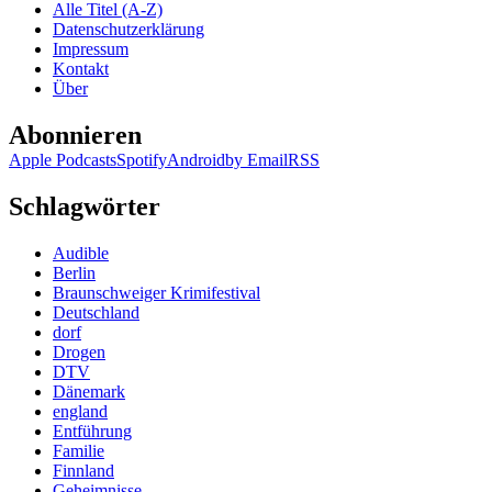
Alle Titel (A-Z)
Datenschutzerklärung
Impressum
Kontakt
Über
Abonnieren
Apple Podcasts
Spotify
Android
by Email
RSS
Schlagwörter
Audible
Berlin
Braunschweiger Krimifestival
Deutschland
dorf
Drogen
DTV
Dänemark
england
Entführung
Familie
Finnland
Geheimnisse