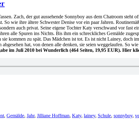
er
ssen. Zach, der gut aussehende Sonnyboy aus dem Chatroom steht offensi
t. So wie ihre ältere Schwester Denise vor ein paar Jahren. Routinem
 sondern auch privat. Seine eigene Tochter Katy verschwand vor fast e
führen alle Spuren ins Nichts. Bis ihm ein schreckliches Gemälde zugesp
ie kommen zu spät. Das Mädchen ist tot. Es ist nicht Lainey, doch im
hen abgesehen hat, von denen alle denken, sie seien weggelaufen. So 
sgabe im Juli 2010 bei Wunderlich (464 Seiten, 19,95 EUR). Hier k
ent
,
Gemälde
,
Jahr
,
Jilliane Hoffman
,
Katy
,
lainey
,
Schule
,
sonnyboy
,
v