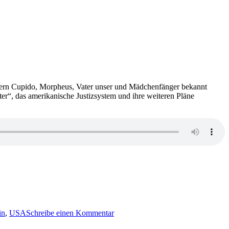
hrillern Cupido, Morpheus, Vater unser und Mädchenfänger bekannt
er“, das amerikanische Justizsystem und ihre weiteren Pläne
zu
1251:
in
,
USA
Schreibe einen Kommentar
Interview
mit