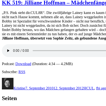
KK 519: Jilliane Hoffman – Mädchenfäng
„P.S. Pink steht dir.CUL8R“. Die zwölfjährige Lainey kann es kaum fa
nicht nach Hause kommt, nehmen alle an, dass Lainey weggelaufen is
Bobby ist Spezialist für verschwundene Kinder – nicht nur beruflich,
Lainey ist nicht weggelaufen, da ist sich Bob sicher. Doch zunächst 
findet Bobby heraus, wo das Mädchen gefangen gehalten wird – doch s
sie es mit einem Serienmörder zu tun haben, der es auf junge Mädc
Jilliane Hoffman, übersetzt von Sophie Zeitz, als gebundene Au
Podcast:
Download
(Duration: 4:34 — 4.2MB)
Subscribe:
RSS
Autor
Veröffentlicht
Kategorien
Schlagwörter
am
Kristine
7. September 2010
12. September 2012
H
CUL
,
fbi ag
Seiten