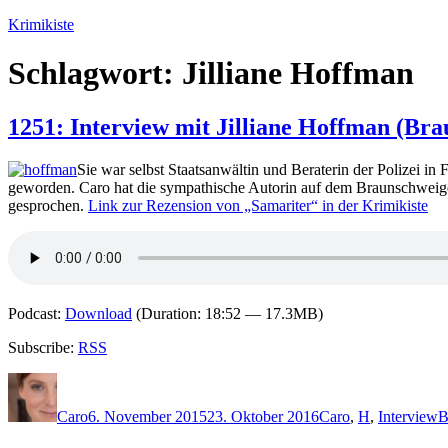
Zum
Krimikiste
Inhalt
springen
Schlagwort:
Jilliane Hoffman
1251: Interview mit Jilliane Hoffman (Bra
Sie war selbst Staatsanwältin und Beraterin der Polizei i
geworden. Caro hat die sympathische Autorin auf dem Braunschweiger K
gesprochen.
Link zur Rezension von „Samariter“ in der Krimikiste
Podcast:
Download
(Duration: 18:52 — 17.3MB)
Subscribe:
RSS
Autor
Veröffentlicht
Kategorien
S
am
Caro
6. November 2015
23. Oktober 2016
Caro
,
H
,
Interview
B