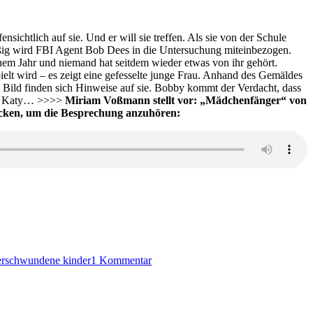
Jilliane
Hoffman
(Braunschweiger
chtlich auf sie. Und er will sie treffen. Als sie von der Schule
Krimifestival)
äßig wird FBI Agent Bob Dees in die Untersuchung miteinbezogen.
inem Jahr und niemand hat seitdem wieder etwas von ihr gehört.
ielt wird – es zeigt eine gefesselte junge Frau. Anhand des Gemäldes
 Bild finden sich Hinweise auf sie. Bobby kommt der Verdacht, dass
wie Katy… >>>>
Miriam Voßmann stellt vor: „Mädchenfänger“ von
licken, um die Besprechung anzuhören:
zu
KK
erschwundene kinder
1 Kommentar
519:
Jilliane
Hoffman
–
Mädchenfänger