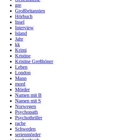
gre
Großbritannien
Hörbuch
Insel
Interview
Island
Jahr
kk
Krimi
Kristine
Kristine Greßhöner
Leben
London
Mann
mord
Mörder
Namen mit B
Namen mit S
Norwegen
Psychopath
Psychothriller
rache
Schweden
serienmörder