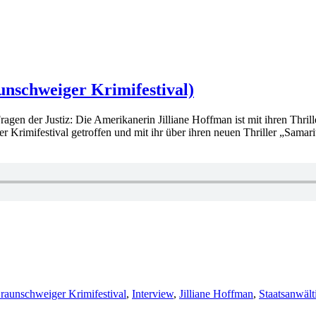
unschweiger Krimifestival)
n Fragen der Justiz: Die Amerikanerin Jilliane Hoffman ist mit ihren T
rimifestival getroffen und mit ihr über ihren neuen Thriller „Samarit
chlagwörter
raunschweiger Krimifestival
,
Interview
,
Jilliane Hoffman
,
Staatsanwält