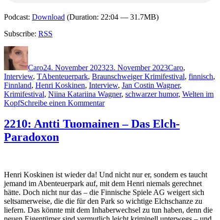
Podcast:
Download
(Duration: 22:04 — 31.7MB)
Subscribe:
RSS
Autor
Veröffentlicht
Kategorien
am
Caro
24. November 2023
23. November 2023
Caro
,
Schlagwörter
Interview
,
T
Abenteuerpark
,
Braunschweiger Krimifestival
,
finnisch
,
Finnland
,
Henri Koskinen
,
Interview
,
Jan Costin Wagner
,
Krimifestival
,
Niina Katariina Wagner
,
schwarzer humor
,
Welten im
zu
Kopf
Schreibe einen Kommentar
2277:
Interview
2210: Antti Tuomainen – Das Elch-
mit
Paradoxon
Antti
Tuomainen
(Braunschweiger
Krimifestival)
Henri Koskinen ist wieder da! Und nicht nur er, sondern es taucht
jemand im Abenteuerpark auf, mit dem Henri niemals gerechnet
hätte. Doch nicht nur das – die Finnische Spiele AG weigert sich
seltsamerweise, die die für den Park so wichtige Elchschanze zu
liefern. Das könnte mit dem Inhaberwechsel zu tun haben, denn die
neuen Eigentümer sind vermutlich leicht kriminell unterwegs – und