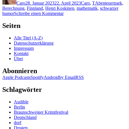
Caro
28. Januar 2023
22. April 2023
Caro
,
T
Abenteuerpark
,
Berechnung
,
Finnland
,
Henri Koskinen
,
mathematik
,
schwarzer
zu
humor
Schreibe einen Kommentar
2209:
Antti
Seiten
Tuomainen
–
Alle Titel (A-Z)
Der
Datenschutzerklärung
Kaninchen-
Impressum
Faktor
Kontakt
Über
Abonnieren
Apple Podcasts
Spotify
Android
by Email
RSS
Schlagwörter
Audible
Berlin
Braunschweiger Krimifestival
Deutschland
dorf
Drogen