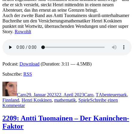
ehe er sich versieht, steckt Henri mittendrin in einem neuen
Abenteuer, das ihn erneut an seine Grenzen bringt.
Auch der zweite Band aus Antti Tuomainens skurril-unterhaltsamer
Buchreihe um den Versicherungsmathematiker Henri Koskinen
punktet mit Wortwitz, überraschenden Wendungen und einer super
Story.
Rowohlt
Podcast:
Download
(Duration: 3:11 — 4.5MB)
Subscribe:
RSS
Autor
Veröffentlicht
Kategorien
Schlagwörter
am
Caro
29. Januar 2023
22. April 2023
Caro
,
T
Abenteuerpark
,
Finnland
,
Henri Koskinen
,
mathematik
,
Spiele
Schreibe einen
zu
Kommentar
2210:
Antti
2209: Antti Tuomainen – Der Kaninchen-
Tuomainen
Faktor
–
Das