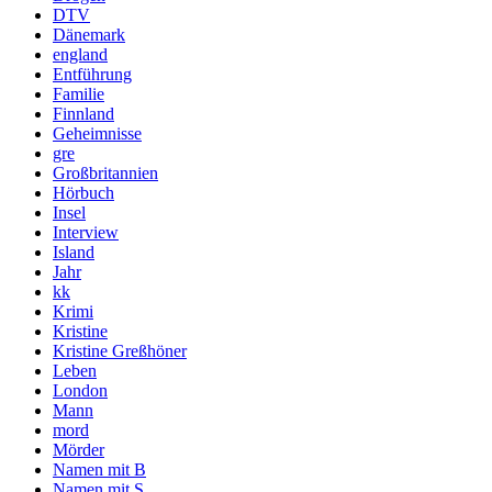
DTV
Dänemark
england
Entführung
Familie
Finnland
Geheimnisse
gre
Großbritannien
Hörbuch
Insel
Interview
Island
Jahr
kk
Krimi
Kristine
Kristine Greßhöner
Leben
London
Mann
mord
Mörder
Namen mit B
Namen mit S