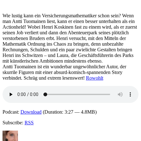
Elch-
Paradoxon
Wie lustig kann ein Versicherungsmathematiker schon sein? Wenn
man Antti Tuomainen liest, kann er einen besser unterhalten als ein
Actionheld! Wobei Henri Koskinen fast zu einem wird, als er zuerst
seinen Job verliert und dann den Abenteuerpark seines plötzlich
verstorbenen Bruders erbt. Henri versucht, mit den Mitteln der
Mathematik Ordnung ins Chaos zu bringen, denn unbezahlte
Rechnungen, Schulden und ein paar zwielichte Gestalten bringen
Henri ins Schwitzen – und Laura, die Geschäftsführerin des Parks
mit künstlerischen Ambitionen mindestens ebenso.
Antti Tuomainen ist ein wunderbar ungewöhnlicher Autor, der
skurrile Figuren mit einer absurd-komisch-spannenden Story
verbindet. Schräg und extrem lesenswert!
Rowohlt
Podcast:
Download
(Duration: 3:27 — 4.8MB)
Subscribe:
RSS
Autor
Veröffentlicht
Kategorien
Schlagwörter
am