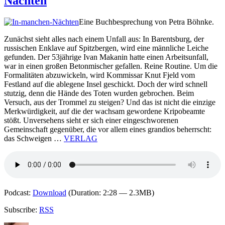
Nächten
–
Schatte
Eine Buchbesprechung von Petra Böhnke.
Zunächst sieht alles nach einem Unfall aus: In Barentsburg, der
russischen Enklave auf Spitzbergen, wird eine männliche Leiche
gefunden. Der 53jährige Ivan Makanin hatte einen Arbeitsunfall,
war in einen großen Betonmischer gefallen. Reine Routine. Um die
Formalitäten abzuwickeln, wird Kommissar Knut Fjeld vom
Festland auf die ablegene Insel geschickt. Doch der wird schnell
stutzig, denn die Hände des Toten wurden gebrochen. Beim
Versuch, aus der Trommel zu steigen? Und das ist nicht die einzige
Merkwürdigkeit, auf die der wachsam gewordene Kripobeamte
stößt. Unversehens sieht er sich einer eingeschworenen
Gemeinschaft gegenüber, die vor allem eines grandios beherrscht:
das Schweigen …
VERLAG
Podcast:
Download
(Duration: 2:28 — 2.3MB)
Subscribe:
RSS