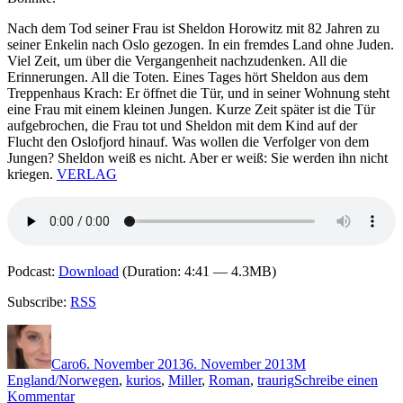
Nach dem Tod seiner Frau ist Sheldon Horowitz mit 82 Jahren zu
seiner Enkelin nach Oslo gezogen. In ein fremdes Land ohne Juden.
Viel Zeit, um über die Vergangenheit nachzudenken. All die
Erinnerungen. All die Toten. Eines Tages hört Sheldon aus dem
Treppenhaus Krach: Er öffnet die Tür, und in seiner Wohnung steht
eine Frau mit einem kleinen Jungen. Kurze Zeit später ist die Tür
aufgebrochen, die Frau tot und Sheldon mit dem Kind auf der
Flucht den Oslofjord hinauf. Was wollen die Verfolger von dem
Jungen? Sheldon weiß es nicht. Aber er weiß: Sie werden ihn nicht
kriegen.
VERLAG
Podcast:
Download
(Duration: 4:41 — 4.3MB)
Subscribe:
RSS
Autor
Veröffentlicht
Kategorien
Schlagwörter
am
Caro
6. November 2013
6. November 2013
M
England/Norwegen
,
kurios
,
Miller
,
Roman
,
traurig
Schreibe einen
zu
Kommentar