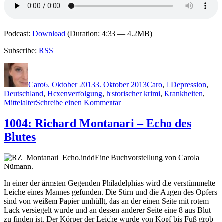
Podcast:
Download
(Duration: 4:33 — 4.2MB)
Subscribe:
RSS
Autor
Veröffentlicht
Kategorien
Schlagwörter
am
Caro
6. Oktober 2013
3. Oktober 2013
Caro
,
L
Depression
,
Deutschland
,
Hexenverfolgung
,
historischer krimi
,
Krankheiten
,
zu
Mittelalter
Schreibe einen Kommentar
1008:
Kathrin
1004: Richard Montanari – Echo des
Lange
Blutes
–
Madonna
Eine Buchvorstellung von Carola
Nümann.
In einer der ärmsten Gegenden Philadelphias wird die verstümmelte
Leiche eines Mannes gefunden. Die Stirn und die Augen des Opfers
sind von weißem Papier umhüllt, das an der einen Seite mit rotem
Lack versiegelt wurde und an dessen anderer Seite eine 8 aus Blut
zu finden ist. Der Körper der Leiche wurde von Kopf bis Fuß grob