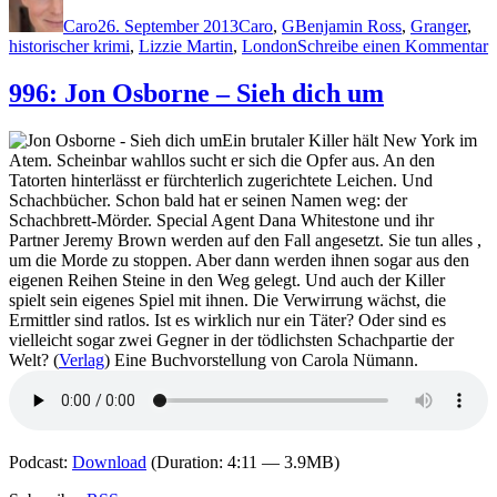
am
Caro
26. September 2013
Caro
,
G
Benjamin Ross
,
Granger
,
z
historischer krimi
,
Lizzie Martin
,
London
Schreibe einen Kommentar
1
996: Jon Osborne – Sieh dich um
G
–
Ein brutaler Killer hält New York im
E
Atem. Scheinbar wahllos sucht er sich die Opfer aus. An den
g
Tatorten hinterlässt er fürchterlich zugerichtete Leichen. Und
B
Schachbücher. Schon bald hat er seinen Namen weg: der
f
Schachbrett-Mörder. Special Agent Dana Whitestone und ihr
B
Partner Jeremy Brown werden auf den Fall angesetzt. Sie tun alles ,
um die Morde zu stoppen. Aber dann werden ihnen sogar aus den
eigenen Reihen Steine in den Weg gelegt. Und auch der Killer
spielt sein eigenes Spiel mit ihnen. Die Verwirrung wächst, die
Ermittler sind ratlos. Ist es wirklich nur ein Täter? Oder sind es
vielleicht sogar zwei Gegner in der tödlichsten Schachpartie der
Welt? (
Verlag
) Eine Buchvorstellung von Carola Nümann.
Podcast:
Download
(Duration: 4:11 — 3.9MB)