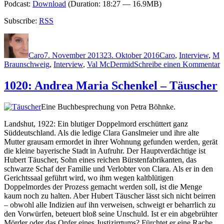
Podcast:
Download
(Duration: 18:27 — 16.9MB)
Subscribe:
RSS
Autor
Veröffentlicht
Kategorien
S
am
Caro
7. November 2013
23. Oktober 2016
Caro
,
Interview
,
M
z
Braunschweig
,
Interview
,
Val McDermid
Schreibe einen Kommentar
I
m
1020: Andrea Maria Schenkel – Täuscher
V
M
Eine Buchbesprechung von Petra Böhnke.
Landshut, 1922: Ein blutiger Doppelmord erschüttert ganz
Süddeutschland. Als die ledige Clara Ganslmeier und ihre alte
Mutter grausam ermordet in ihrer Wohnung gefunden werden, gerät
die kleine bayerische Stadt in Aufruhr. Der Hauptverdächtige ist
Hubert Täuscher, Sohn eines reichen Bürstenfabrikanten, das
schwarze Schaf der Familie und Verlobter von Clara. Als er in den
Gerichtssaal geführt wird, wo ihm wegen kaltblütigen
Doppelmordes der Prozess gemacht werden soll, ist die Menge
kaum noch zu halten. Aber Hubert Täuscher lässt sich nicht beirren
– obwohl alle Indizien auf ihn verweisen, schweigt er beharrlich zu
den Vorwürfen, beteuert bloß seine Unschuld. Ist er ein abgebrühter
Mörder oder das Opfer eines Justizirrtums? Fürchtet er eine Rache,