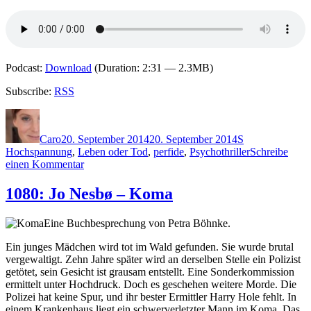
Podcast:
Download
(Duration: 2:31 — 2.3MB)
Subscribe:
RSS
Autor
Veröffentlicht
Kategorien
Schlagwörter
am
Caro
20. September 2014
20. September 2014
S
Hochspannung
,
Leben oder Tod
,
perfide
,
Psychothriller
Schreibe
zu
einen Kommentar
1102:
Arno
1080: Jo Nesbø – Koma
Strobel
–
Eine Buchbesprechung von Petra Böhnke.
Das
Rachespiel
Ein junges Mädchen wird tot im Wald gefunden. Sie wurde brutal
vergewaltigt. Zehn Jahre später wird an derselben Stelle ein Polizist
getötet, sein Gesicht ist grausam entstellt. Eine Sonderkommission
ermittelt unter Hochdruck. Doch es geschehen weitere Morde. Die
Polizei hat keine Spur, und ihr bester Ermittler Harry Hole fehlt. In
einem Krankenhaus liegt ein schwerverletzter Mann im Koma. Das