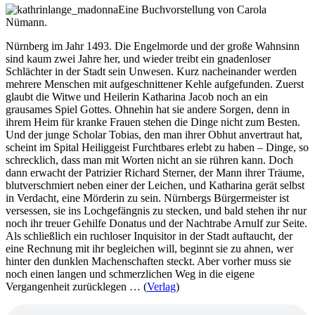
Eine Buchvorstellung von Carola
Schweigend
Nümann.
steht
der
Nürnberg im Jahr 1493. Die Engelmorde und der große Wahnsinn
Wald
sind kaum zwei Jahre her, und wieder treibt ein gnadenloser
Schlächter in der Stadt sein Unwesen. Kurz nacheinander werden
mehrere Menschen mit aufgeschnittener Kehle aufgefunden. Zuerst
glaubt die Witwe und Heilerin Katharina Jacob noch an ein
grausames Spiel Gottes. Ohnehin hat sie andere Sorgen, denn in
ihrem Heim für kranke Frauen stehen die Dinge nicht zum Besten.
Und der junge Scholar Tobias, den man ihrer Obhut anvertraut hat,
scheint im Spital Heiliggeist Furchtbares erlebt zu haben – Dinge, so
schrecklich, dass man mit Worten nicht an sie rühren kann. Doch
dann erwacht der Patrizier Richard Sterner, der Mann ihrer Träume,
blutverschmiert neben einer der Leichen, und Katharina gerät selbst
in Verdacht, eine Mörderin zu sein. Nürnbergs Bürgermeister ist
versessen, sie ins Lochgefängnis zu stecken, und bald stehen ihr nur
noch ihr treuer Gehilfe Donatus und der Nachtrabe Arnulf zur Seite.
Als schließlich ein ruchloser Inquisitor in der Stadt auftaucht, der
eine Rechnung mit ihr begleichen will, beginnt sie zu ahnen, wer
hinter den dunklen Machenschaften steckt. Aber vorher muss sie
noch einen langen und schmerzlichen Weg in die eigene
Vergangenheit zurücklegen … (
Verlag
)