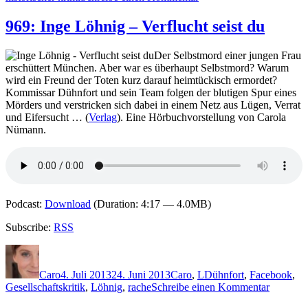
975:
D.E.
969: Inge Löhnig – Verflucht seist du
Meredith
–
Der Selbstmord einer jungen Frau
Der
erschüttert München. Aber war es überhaupt Selbstmord? Warum
Leichensammler
wird ein Freund der Toten kurz darauf heimtückisch ermordet?
Kommissar Dühnfort und sein Team folgen der blutigen Spur eines
Mörders und verstricken sich dabei in einem Netz aus Lügen, Verrat
und Eifersucht … (
Verlag
). Eine Hörbuchvorstellung von Carola
Nümann.
Podcast:
Download
(Duration: 4:17 — 4.0MB)
Subscribe:
RSS
Autor
Veröffentlicht
Kategorien
Schlagwörter
am
Caro
4. Juli 2013
24. Juni 2013
Caro
,
L
Dühnfort
,
Facebook
,
zu
Gesellschaftskritik
,
Löhnig
,
rache
Schreibe einen Kommentar
969: