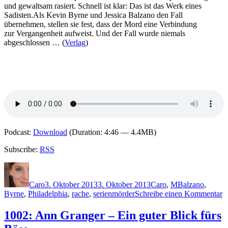
und gewaltsam rasiert. Schnell ist klar: Das ist das Werk eines
Sadisten.Als Kevin Byrne und Jessica Balzano den Fall
übernehmen, stellen sie fest, dass der Mord eine Verbindung
zur Vergangenheit aufweist. Und der Fall wurde niemals
abgeschlossen … (
Verlag
)
Podcast:
Download
(Duration: 4:46 — 4.4MB)
Subscribe:
RSS
Autor
Veröffentlicht
Kategorien
Schlagwörter
am
Caro
3. Oktober 2013
3. Oktober 2013
Caro
,
M
Balzano
,
z
Byrne
,
Philadelphia
,
rache
,
serienmörder
Schreibe einen Kommentar
1
R
1002: Ann Granger – Ein guter Blick fürs
M