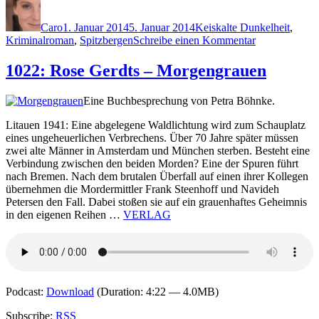
Autor
Veröffentlicht
Kategorien
Schlagwörter
am
Caro
1. Januar 2014
5. Januar 2014
K
eiskalte Dunkelheit
,
zu
Kriminalroman
,
Spitzbergen
Schreibe einen Kommentar
1036:
Monica
1022: Rose Gerdts – Morgengrauen
Kristensen
–
Eine Buchbesprechung von Petra Böhnke.
In
manchen
Litauen 1941: Eine abgelegene Waldlichtung wird zum Schauplatz
Nächten
eines ungeheuerlichen Verbrechens. Über 70 Jahre später müssen
zwei alte Männer in Amsterdam und München sterben. Besteht eine
Verbindung zwischen den beiden Morden? Eine der Spuren führt
nach Bremen. Nach dem brutalen Überfall auf einen ihrer Kollegen
übernehmen die Mordermittler Frank Steenhoff und Navideh
Petersen den Fall. Dabei stoßen sie auf ein grauenhaftes Geheimnis
in den eigenen Reihen …
VERLAG
Podcast:
Download
(Duration: 4:22 — 4.0MB)
Subscribe:
RSS