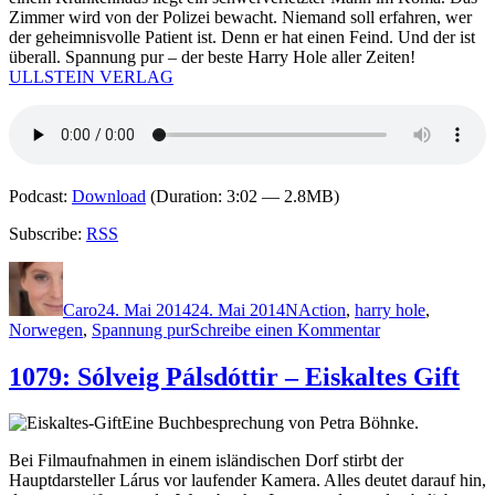
Zimmer wird von der Polizei bewacht. Niemand soll erfahren, wer
der geheimnisvolle Patient ist. Denn er hat einen Feind. Und der ist
überall. Spannung pur – der beste Harry Hole aller Zeiten!
ULLSTEIN VERLAG
Podcast:
Download
(Duration: 3:02 — 2.8MB)
Subscribe:
RSS
Autor
Veröffentlicht
Kategorien
Schlagwörter
am
Caro
24. Mai 2014
24. Mai 2014
N
Action
,
harry hole
,
zu
Norwegen
,
Spannung pur
Schreibe einen Kommentar
1080:
Jo
1079: Sólveig Pálsdóttir – Eiskaltes Gift
Nesbø
–
Eine Buchbesprechung von Petra Böhnke.
Koma
Bei Filmaufnahmen in einem isländischen Dorf stirbt der
Hauptdarsteller Lárus vor laufender Kamera. Alles deutet darauf hin,