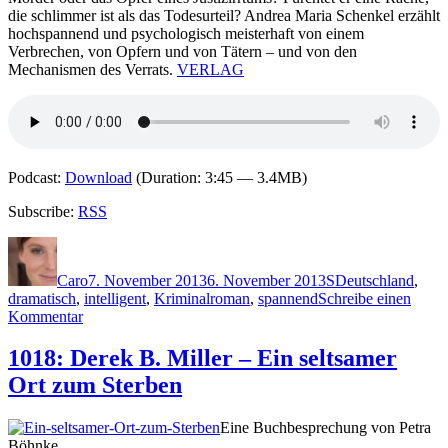
die schlimmer ist als das Todesurteil? Andrea Maria Schenkel erzählt
hochspannend und psychologisch meisterhaft von einem
Verbrechen, von Opfern und von Tätern – und von den
Mechanismen des Verrats.
VERLAG
Podcast:
Download
(Duration: 3:45 — 3.4MB)
Subscribe:
RSS
Autor
Veröffentlicht
Kategorien
Schlagwörter
am
Caro
7. November 2013
6. November 2013
S
Deutschland
,
dramatisch
,
intelligent
,
Kriminalroman
,
spannend
Schreibe einen
zu
Kommentar
1020:
Andrea
1018: Derek B. Miller – Ein seltsamer
Maria
Ort zum Sterben
Schenkel
–
Täuscher
Eine Buchbesprechung von Petra
Böhnke.