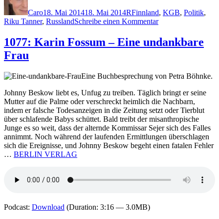
am
Caro
18. Mai 2014
18. Mai 2014
R
Finnland
,
KGB
,
Politik
,
zu
Riku Tanner
,
Russland
Schreibe einen Kommentar
1078:
Ilkka
1077: Karin Fossum – Eine undankbare
Remes
Frau
–
Die
Schockwelle
Eine Buchbesprechung von Petra Böhnke.
Johnny Beskow liebt es, Unfug zu treiben. Täglich bringt er seine
Mutter auf die Palme oder verschreckt heimlich die Nachbarn,
indem er falsche Todesanzeigen in die Zeitung setzt oder Tierblut
über schlafende Babys schüttet. Bald treibt der misanthropische
Junge es so weit, dass der alternde Kommissar Sejer sich des Falles
annimmt. Noch während der laufenden Ermittlungen überschlagen
sich die Ereignisse, und Johnny Beskow begeht einen fatalen Fehler
…
BERLIN VERLAG
Podcast:
Download
(Duration: 3:16 — 3.0MB)