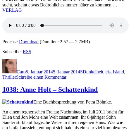
sucht, scheint etwas Bedrohliches immer näher zu kommen …
VERLAG
Podcast:
Download
(Duration: 2:57 — 2.7MB)
Subscribe:
RSS
Autor
Veröffentlicht
Kategorien
Schlagwörter
am
Caro
5. Januar 2014
5. Januar 2014
S
Dunkelheit
,
eis
,
Island
,
zu
Thriller
Schreibe einen Kommentar
1040:
Yrsa
1038: Anne Holt – Schattenkind
Sigurdardottir
–
Eine Buchbesprechung von Petra Böhnke.
Seelen
im
An einem regnerischen Freitag Nachmittag im Juli 2011 bricht für
Eis
Ellen und Jon Mohr eine Welt zusammen: Ihr 8-jähriger Sohn
Sander stirbt auf tragische Weise in ihrem eigenen Haus. Was wie
ein Unfall aussieht, entpuppt sich bald als ein sehr viel komplexeres