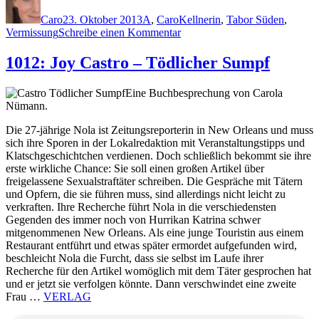
am
Caro
23. Oktober 2013
A
,
Caro
Kellnerin
,
Tabor Süden
,
zu
Vermissung
Schreibe einen Kommentar
1014:
Friedrich
1012: Joy Castro – Tödlicher Sumpf
Ani
–
Eine Buchbesprechung von Carola
Süden
Nümann.
und
das
Die 27-jährige Nola ist Zeitungsreporterin in New Orleans und muss
heimliche
sich ihre Sporen in der Lokalredaktion mit Veranstaltungstipps und
Leben
Klatschgeschichtchen verdienen. Doch schließlich bekommt sie ihre
erste wirkliche Chance: Sie soll einen großen Artikel über
freigelassene Sexualstraftäter schreiben. Die Gespräche mit Tätern
und Opfern, die sie führen muss, sind allerdings nicht leicht zu
verkraften. Ihre Recherche führt Nola in die verschiedensten
Gegenden des immer noch von Hurrikan Katrina schwer
mitgenommenen New Orleans. Als eine junge Touristin aus einem
Restaurant entführt und etwas später ermordet aufgefunden wird,
beschleicht Nola die Furcht, dass sie selbst im Laufe ihrer
Recherche für den Artikel womöglich mit dem Täter gesprochen hat
und er jetzt sie verfolgen könnte. Dann verschwindet eine zweite
Frau …
VERLAG