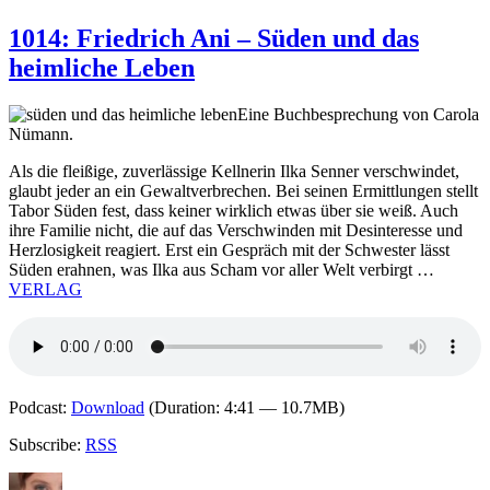
1018:
Derek
1014: Friedrich Ani – Süden und das
B.
heimliche Leben
Miller
–
Ein
Eine Buchbesprechung von Carola
seltsamer
Nümann.
Ort
zum
Als die fleißige, zuverlässige Kellnerin Ilka Senner verschwindet,
Sterben
glaubt jeder an ein Gewaltverbrechen. Bei seinen Ermittlungen stellt
Tabor Süden fest, dass keiner wirklich etwas über sie weiß. Auch
ihre Familie nicht, die auf das Verschwinden mit Desinteresse und
Herzlosigkeit reagiert. Erst ein Gespräch mit der Schwester lässt
Süden erahnen, was Ilka aus Scham vor aller Welt verbirgt …
VERLAG
Podcast:
Download
(Duration: 4:41 — 10.7MB)
Subscribe:
RSS
Autor
Veröffentlicht
Kategorien
Schlagwörter