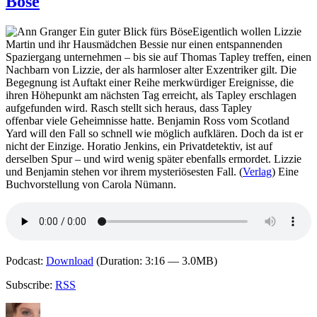
Böse
–
E
d
Eigentlich wollen Lizzie
B
Martin und ihr Hausmädchen Bessie nur einen entspannenden
Spaziergang unternehmen – bis sie auf Thomas Tapley treffen, einen
Nachbarn von Lizzie, der als harmloser alter Exzentriker gilt. Die
Begegnung ist Auftakt einer Reihe merkwürdiger Ereignisse, die
ihren Höhepunkt am nächsten Tag erreicht, als Tapley erschlagen
aufgefunden wird. Rasch stellt sich heraus, dass Tapley
offenbar viele Geheimnisse hatte. Benjamin Ross vom Scotland
Yard will den Fall so schnell wie möglich aufklären. Doch da ist er
nicht der Einzige. Horatio Jenkins, ein Privatdetektiv, ist auf
derselben Spur – und wird wenig später ebenfalls ermordet. Lizzie
und Benjamin stehen vor ihrem mysteriösesten Fall. (
Verlag
) Eine
Buchvorstellung von Carola Nümann.
Podcast:
Download
(Duration: 3:16 — 3.0MB)
Subscribe:
RSS
Autor
Veröffentlicht
Kategorien
Schlagwörter