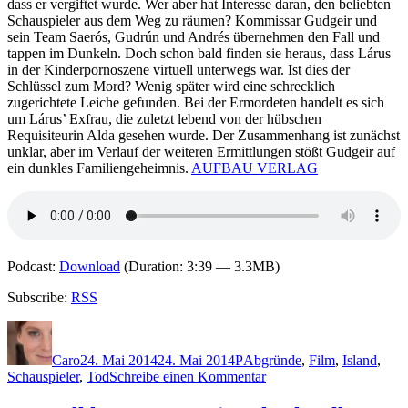
dass er vergiftet wurde. Wer aber hat Interesse daran, den beliebten
Schauspieler
aus dem
Weg zu räumen? Kommissar Gudgeir und
sein Team Saerós, Gudrún und Andrés übernehmen den Fall und
tappen im Dunkeln. Doch schon bald finden sie heraus, dass Lárus
in der Kinderpornoszene virtuell unterwegs war. Ist dies der
Schlüssel zum Mord? Wenig später wird eine schrecklich
zugerichtete Leiche gefunden.
Bei der
Ermordeten handelt es sich
um Lárus’ Exfrau, die zuletzt lebend von der hübschen
Requisiteurin Alda gesehen wurde. Der Zusammenhang ist zunächst
unklar, aber im Verlauf der weiteren Ermittlungen stößt Gudgeir auf
ein dunkles Familiengeheimnis.
AUFBAU VERLAG
Podcast:
Download
(Duration: 3:39 — 3.3MB)
Subscribe:
RSS
Autor
Veröffentlicht
Kategorien
Schlagwörter
am
Caro
24. Mai 2014
24. Mai 2014
P
Abgründe
,
Film
,
Island
,
zu
Schauspieler
,
Tod
Schreibe einen Kommentar
1079: