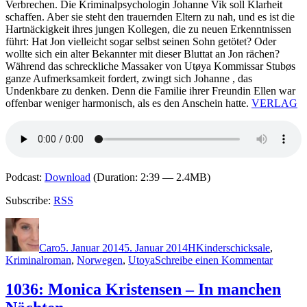
Verbrechen. Die Kriminalpsychologin Johanne Vik soll Klarheit
schaffen. Aber sie steht den trauernden Eltern zu nah, und es ist die
Hartnäckigkeit ihres jungen Kollegen, die zu neuen Erkenntnissen
führt: Hat Jon vielleicht sogar selbst seinen Sohn getötet? Oder
wollte sich ein alter Bekannter mit dieser Bluttat an Jon rächen?
Während das schreckliche Massaker von Utøya Kommissar Stubøs
ganze Aufmerksamkeit fordert, zwingt sich Johanne , das
Undenkbare zu denken. Denn die Familie ihrer Freundin Ellen war
offenbar weniger harmonisch, als es den Anschein hatte.
VERLAG
Podcast:
Download
(Duration: 2:39 — 2.4MB)
Subscribe:
RSS
Autor
Veröffentlicht
Kategorien
Schlagwörter
am
Caro
5. Januar 2014
5. Januar 2014
H
Kinderschicksale
,
zu
Kriminalroman
,
Norwegen
,
Utoya
Schreibe einen Kommentar
1038:
Anne
1036: Monica Kristensen – In manchen
Holt