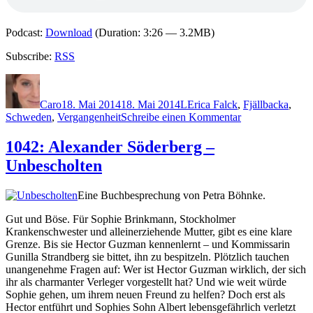
Podcast:
Download
(Duration: 3:26 — 3.2MB)
Subscribe:
RSS
Autor
Veröffentlicht
Kategorien
Schlagwörter
am
Caro
18. Mai 2014
18. Mai 2014
L
Erica Falck
,
Fjällbacka
,
zu
Schweden
,
Vergangenheit
Schreibe einen Kommentar
1076:
Camilla
1042: Alexander Söderberg –
Läckberg
Unbescholten
–
Die
Engelmacherin
Eine Buchbesprechung von Petra Böhnke.
Gut und Böse. Für Sophie Brinkmann, Stockholmer
Krankenschwester und alleinerziehende Mutter, gibt es eine klare
Grenze. Bis sie Hector Guzman kennenlernt – und Kommissarin
Gunilla Strandberg sie bittet, ihn zu bespitzeln. Plötzlich tauchen
unangenehme Fragen auf: Wer ist Hector Guzman wirklich, der sich
ihr als charmanter Verleger vorgestellt hat? Und wie weit würde
Sophie gehen, um ihrem neuen Freund zu helfen? Doch erst als
Hector entführt und Sophies Sohn Albert lebensgefährlich verletzt