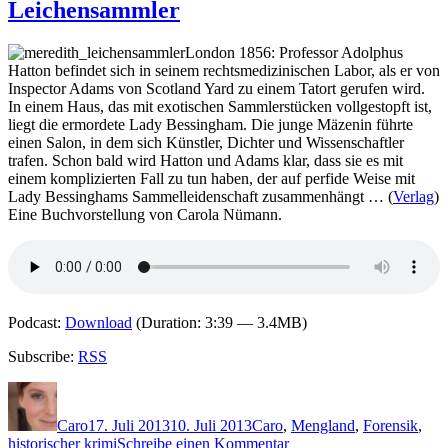
Leichensammler
Sebastian
Fitzek
–
London 1856: Professor Adolphus
Abgeschnitt
Hatton befindet sich in seinem rechtsmedizinischen Labor, als er von
Inspector Adams von Scotland Yard zu einem Tatort gerufen wird.
In einem Haus, das mit exotischen Sammlerstücken vollgestopft ist,
liegt die ermordete Lady Bessingham. Die junge Mäzenin führte
einen Salon, in dem sich Künstler, Dichter und Wissenschaftler
trafen. Schon bald wird Hatton und Adams klar, dass sie es mit
einem komplizierten Fall zu tun haben, der auf perfide Weise mit
Lady Bessinghams Sammelleidenschaft zusammenhängt … (
Verlag
)
Eine Buchvorstellung von Carola Nümann.
Podcast:
Download
(Duration: 3:39 — 3.4MB)
Subscribe:
RSS
Autor
Veröffentlicht
Kategorien
Schlagwörter
am
Caro
17. Juli 2013
10. Juli 2013
Caro
,
M
england
,
Forensik
,
zu
historischer krimi
Schreibe einen Kommentar