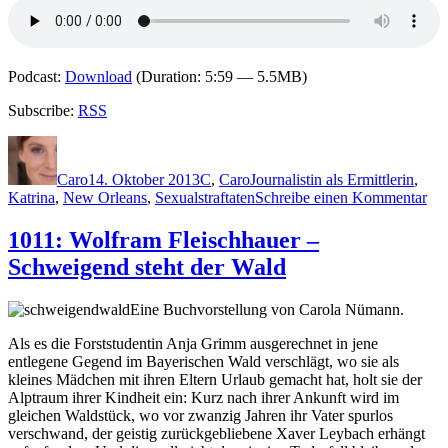
Podcast:
Download
(Duration: 5:59 — 5.5MB)
Subscribe:
RSS
Autor
Veröffentlicht
Kategorien
Schlagwörter
am
Caro
14. Oktober 2013
C
,
Caro
Journalistin als Ermittlerin
,
zu
Katrina
,
New Orleans
,
Sexualstraftaten
Schreibe einen Kommentar
101
Joy
1011: Wolfram Fleischhauer –
Cas
Schweigend steht der Wald
–
Töd
Su
Eine Buchvorstellung von Carola Nümann.
Als es die Forststudentin Anja Grimm ausgerechnet in jene
entlegene Gegend im Bayerischen Wald verschlägt, wo sie als
kleines Mädchen mit ihren Eltern Urlaub gemacht hat, holt sie der
Alptraum ihrer Kindheit ein: Kurz nach ihrer Ankunft wird im
gleichen Waldstück, wo vor zwanzig Jahren ihr Vater spurlos
verschwand, der geistig zurückgebliebene Xaver Leybach erhängt