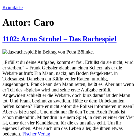
Zum
Krimikiste
Inhalt
springen
Autor:
Caro
1102: Arno Strobel – Das Rachespiel
Ein Beitrag von Petra Böhnke.
„Erfüllst du deine Aufgabe, kommt er frei. Erfüllst du sie nicht, wird
er sterben.“ – Frank Geissler glaubt an einen Scherz, als er die
Website aufruft: Ein Mann, nackt, am Boden festgekettet, in
Todesangst. Daneben ein Käfig voller Ratten, unruhig,
ausgehungert. Frank kann den Mann retten, heißt es. Aber nur wenn
er Teil des »Spiels« wird und seine erste Aufgabe erfüllt.
Angewidert schließt er die Website, doch kurz darauf ist der Mann
tot. Und Frank beginnt zu zweifeln. Hätte er dem Unbekannten
helfen können? Hätte er nicht sofort die Polizei informieren müssen?
Aber es ist zu spät. Und nicht nur für den Toten. Auch Frank ist
schon mittendrin. Mittendrin in einem Spiel, in dem er einer der Vier
ist, einer der vier Kandidaten, für die es um alles geht. Um ihr
eigenes Leben. Aber auch um das Leben aller, die ihnen etwas
bedeuten.
Fischer Verlag