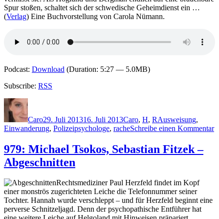
Spur stoßen, schaltet sich der schwedische Geheimdienst ein …
(
Verlag
) Eine Buchvorstellung von Carola Nümann.
Podcast:
Download
(Duration: 5:27 — 5.0MB)
Subscribe:
RSS
Autor
Veröffentlicht
Kategorien
Schlagwörter
am
Caro
29. Juli 2013
16. Juli 2013
Caro
,
H
,
R
Ausweisung
,
z
Einwanderung
,
Polizeipsychologe
,
rache
Schreibe einen Kommentar
9
M
979: Michael Tsokos, Sebastian Fitzek –
H
Abgeschnitten
H
R
–
Rechtsmediziner Paul Herzfeld findet im Kopf
D
einer monströs zugerichteten Leiche die Telefonnummer seiner
T
Tochter. Hannah wurde verschleppt – und für Herzfeld beginnt eine
d
perverse Schnitzeljagd. Denn der psychopathische Entführer hat
n
eine weitere Leiche auf Helgoland mit Hinweisen präpariert.