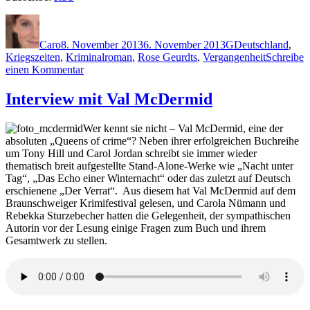
Autor
Veröffentlicht
Kategorien
Schlagwörter
am
Caro
8. November 2013
6. November 2013
G
Deutschland
,
Kriegszeiten
,
Kriminalroman
,
Rose Geurdts
,
Vergangenheit
Schreibe
zu
einen Kommentar
1022:
Rose
Interview mit Val McDermid
Gerdts
–
Wer kennt sie nicht – Val McDermid, eine der
Morgengrauen
absoluten „Queens of crime“? Neben ihrer erfolgreichen Buchreihe
um Tony Hill und Carol Jordan schreibt sie immer wieder
thematisch breit aufgestellte Stand-Alone-Werke wie „Nacht unter
Tag“, „Das Echo einer Winternacht“ oder das zuletzt auf Deutsch
erschienene „Der Verrat“. Aus diesem hat Val McDermid auf dem
Braunschweiger Krimifestival gelesen, und Carola Nümann und
Rebekka Sturzebecher hatten die Gelegenheit, der sympathischen
Autorin vor der Lesung einige Fragen zum Buch und ihrem
Gesamtwerk zu stellen.