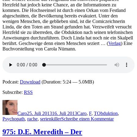
v
Herzfeld hat jedoch keine Chance, an die Informationen zu
kommen. Die Hochseeinsel ist durch einen Orkan vom Festland
abgeschnitten, die Bevölkerung bereits evakuiert. Unter den
wenigen Menschen, die geblieben sind, ist die Comiczeichnerin
Linda, die den Toten am Strand gefunden hat. Verzweifelt versucht
Herzfeld sie zu überreden, die Obduktion nach seinen telefonischen
Anweisungen durchzuführen. Doch Linda hat noch nie ein Skalpell
berührt. Geschweige denn einen Menschen seziert … (
Verlag
) Eine
Buchvorstellung von Carola Nümann.
Podcast:
Download
(Duration: 5:24 — 5.0MB)
Subscribe:
RSS
Autor
Veröffentlicht
Kategorien
Schlagwörter
am
Caro
25. Juli 2013
16. Juli 2013
Caro
,
F
,
T
Obduktion
,
zu
Psychopath
,
rache
,
serienkiller
Schreibe einen Kommentar
979:
Michael
975: D.E. Meredith – Der
Tsokos,