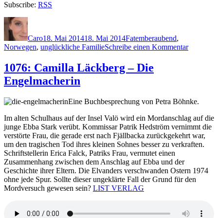
Subscribe:
RSS
Autor
Veröffentlicht
Kategorien
Schlagwörter
am
Caro
18. Mai 2014
18. Mai 2014
F
atemberaubend
,
zu
Norwegen
,
unglückliche Familie
Schreibe einen Kommentar
1077:
Karin
1076: Camilla Läckberg – Die
Fossum
Engelmacherin
–
Eine
undankba
Eine Buchbesprechung von Petra Böhnke.
Frau
Im alten Schulhaus
auf der
Insel Valö wird ein Mordanschlag auf die
junge Ebba Stark verübt. Kommissar Patrik Hedström vernimmt die
verstörte Frau, die gerade erst nach Fjällbacka zurückgekehrt war,
um den tragischen Tod ihres kleinen Sohnes besser zu verkraften.
Schriftstellerin Erica Falck, Patriks Frau, vermutet einen
Zusammenhang zwischen dem Anschlag auf Ebba und der
Geschichte ihrer Eltern. Die Elvanders verschwanden Ostern 1974
ohne jede Spur. Sollte dieser ungeklärte Fall der Grund
für den
Mordversuch gewesen sein?
LIST VERLAG