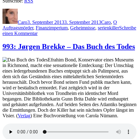
Subscribe:
RSS
Autor
Veröffentlicht
Kategorien
Schlagwört
am
Caro
3. September 2013
3. September 2013
Caro
,
O
Auftragsmörder
,
Finanzimperium
,
Geheimnisse
,
serienkiller
Schreibe
zu
einen Kommentar
996:
Jon
993: Jørgen Brekke – Das Buch des Todes
Osborne
–
Efrahim Bond, Konservator eines Museums
Sieh
in Richmond, macht eine sensationelle Entdeckung: Der Umschlag
dich
eines ledergebundenen Buches entpuppt sich als Palimpsest, aus
um
dem sich das Geständnis eines mittelalterlichen Serienmörders
herausschält. Doch bevor Bond seinen Fund publik machen kann,
wird er bestialisch ermordet. Fast zeitgleich wird in der
Universitätsbibliothek von Trondheim ein identischer Mord
begangen. Die Bibliothekarin Gunn Brita Dahle wird enthauptet
und gehäutet aufgefunden. Auf beiden Seiten des Atlantiks beginnen
die Ermittlungen. Doch der Killer hat sein nächstes Opfer längst im
Visier. (
Verlag
) Eine Buchvorstellung von Carola Nümann.