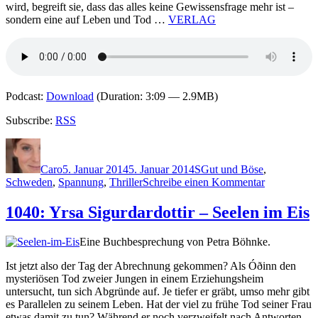
wird, begreift sie, dass das alles keine Gewissensfrage mehr ist –
sondern eine auf Leben und Tod …
VERLAG
Podcast:
Download
(Duration: 3:09 — 2.9MB)
Subscribe:
RSS
Autor
Veröffentlicht
Kategorien
Schlagwörter
am
Caro
5. Januar 2014
5. Januar 2014
S
Gut und Böse
,
zu
Schweden
,
Spannung
,
Thriller
Schreibe einen Kommentar
1042:
Alexander
1040: Yrsa Sigurdardottir – Seelen im Eis
Söderberg
–
Eine Buchbesprechung von Petra Böhnke.
Unbescholt
Ist jetzt also der Tag der Abrechnung gekommen? Als Óðinn den
mysteriösen Tod zweier Jungen in einem Erziehungsheim
untersucht, tun sich Abgründe auf. Je tiefer er gräbt, umso mehr gibt
es Parallelen zu seinem Leben. Hat der viel zu frühe Tod seiner Frau
etwas damit zu tun? Während er noch verzweifelt nach Antworten