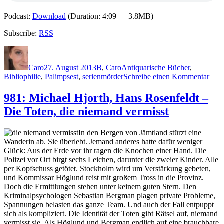
Podcast:
Download
(Duration: 4:09 — 3.8MB)
Subscribe:
RSS
Autor
Veröffentlicht
Kategorien
Schlagwörter
am
Caro
27. August 2013
B
,
Caro
Antiquarische Bücher
,
zu
Bibliophilie
,
Palimpsest
,
serienmörder
Schreibe einen Kommentar
993:
Jørg
981: Michael Hjorth, Hans Rosenfeldt –
Bre
Die Toten, die niemand vermisst
–
Das
Buc
In den Bergen von Jämtland stürzt eine
des
Wanderin ab. Sie überlebt. Jemand anderes hatte dafür weniger
Tod
Glück: Aus der Erde vor ihr ragen die Knochen einer Hand. Die
Polizei vor Ort birgt sechs Leichen, darunter die zweier Kinder. Alle
per Kopfschuss getötet. Stockholm wird um Verstärkung gebeten,
und Kommissar Höglund reist mit großem Tross in die Provinz.
Doch die Ermittlungen stehen unter keinem guten Stern. Den
Kriminalpsychologen Sebastian Bergman plagen private Probleme,
Spannungen belasten das ganze Team. Und auch der Fall entpuppt
sich als kompliziert. Die Identität der Toten gibt Rätsel auf, niemand
vermisst sie. Als Höglund und Bergman endlich auf eine brauchbare