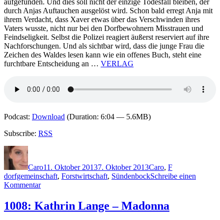
aufgefunden. Und dies soll nicht der einzige Todesfall bleiben, der
durch Anjas Auftauchen ausgelöst wird. Schon bald erregt Anja mit
ihrem Verdacht, dass Xaver etwas über das Verschwinden ihres
Vaters wusste, nicht nur bei den Dorfbewohnern Misstrauen und
Feindseligkeit. Selbst die Polizei reagiert äußerst reserviert auf ihre
Nachforschungen. Und als sichtbar wird, dass die junge Frau die
Zeichen des Waldes lesen kann wie ein offenes Buch, steht eine
furchtbare Entscheidung an …
VERLAG
Podcast:
Download
(Duration: 6:04 — 5.6MB)
Subscribe:
RSS
Autor
Veröffentlicht
Kategorien
Schlagwörter
am
Caro
11. Oktober 2013
7. Oktober 2013
Caro
,
F
dorfgemeinschaft
,
Forstwirtschaft
,
Sündenbock
Schreibe einen
zu
Kommentar
1011:
Wolfram
1008: Kathrin Lange – Madonna
Fleischhauer
–