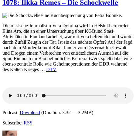
Sólveig
1078: Ilkka Remes – Die Schockwelle
Pálsdóttir
–
Eine Buchbesprechung von Petra Böhnke.
Eiskaltes
Gift
Die russische Journalistin Vera Dobrina wird in Helsinki ermordet.
Elina Aro, die an einer Untersuchung über KGBund Stasi-
Aktivitäten in Finnland arbeitet, war mit Vera befreundet und wurde
durch Zufall Zeugin der Tat. Ist sie das nächste Opfer? Auf der Jagd
nach dem Mörder kommt Riku Tanner vom Dezernat für Gewalt
und Drogen einem Verbrechen von entsetzlichem Ausmaß auf die
Spur. Ein noch im Bau befindliches Kernkraftwerk spielt dabei eine
ebenso zentrale Rolle wie Geheimoperationen der DDR während
des Kalten Krieges …
DTV
Podcast:
Download
(Duration: 3:32 — 3.2MB)
Subscribe:
RSS
Autor
Veröffentlicht
Kategorien
Schlagwörter