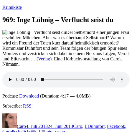
Zum
Krimikiste
Inhalt
springen
969: Inge Löhnig – Verflucht seist du
Der Selbstmord einer jungen Frau
erschüttert München. Aber war es überhaupt Selbstmord? Warum
wird ein Freund der Toten kurz darauf heimtückisch ermordet?
Kommissar Dühnfort und sein Team folgen der blutigen Spur eines
Mörders und verstricken sich dabei in einem Netz aus Lügen, Verrat
und Eifersucht … (
Verlag
). Eine Hörbuchvorstellung von Carola
Nümann.
Podcast:
Download
(Duration: 4:17 — 4.0MB)
Subscribe:
RSS
Autor
Veröffentlicht
Kategorien
Schlagwörter
am
Caro
4. Juli 2013
24. Juni 2013
Caro
,
L
Dühnfort
,
Facebook
,
Gesellschaftskritik
,
Löhnig
,
rache