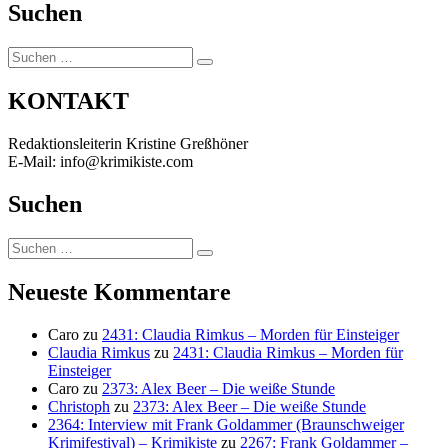
Suchen
Suchen
Suchen
nach:
KONTAKT
Redaktionsleiterin Kristine Greßhöner
E-Mail: info@krimikiste.com
Suchen
Suchen
Suchen
nach:
Neueste Kommentare
Caro
zu
2431: Claudia Rimkus – Morden für Einsteiger
Claudia Rimkus
zu
2431: Claudia Rimkus – Morden für
Einsteiger
Caro
zu
2373: Alex Beer – Die weiße Stunde
Christoph
zu
2373: Alex Beer – Die weiße Stunde
2364: Interview mit Frank Goldammer (Braunschweiger
Krimifestival) – Krimikiste
zu
2267: Frank Goldammer –