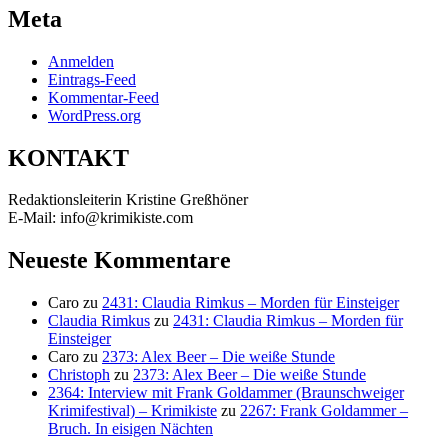
Meta
Anmelden
Eintrags-Feed
Kommentar-Feed
WordPress.org
KONTAKT
Redaktionsleiterin Kristine Greßhöner
E-Mail: info@krimikiste.com
Neueste Kommentare
Caro
zu
2431: Claudia Rimkus – Morden für Einsteiger
Claudia Rimkus
zu
2431: Claudia Rimkus – Morden für
Einsteiger
Caro
zu
2373: Alex Beer – Die weiße Stunde
Christoph
zu
2373: Alex Beer – Die weiße Stunde
2364: Interview mit Frank Goldammer (Braunschweiger
Krimifestival) – Krimikiste
zu
2267: Frank Goldammer –
Bruch. In eisigen Nächten