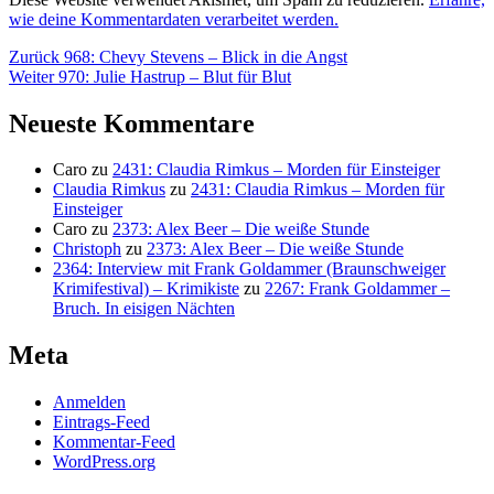
wie deine Kommentardaten verarbeitet werden.
Beitragsnavigation
Vorheriger
Zurück
968: Chevy Stevens – Blick in die Angst
Nächster
Beitrag:
Weiter
970: Julie Hastrup – Blut für Blut
Beitrag:
Neueste Kommentare
Caro
zu
2431: Claudia Rimkus – Morden für Einsteiger
Claudia Rimkus
zu
2431: Claudia Rimkus – Morden für
Einsteiger
Caro
zu
2373: Alex Beer – Die weiße Stunde
Christoph
zu
2373: Alex Beer – Die weiße Stunde
2364: Interview mit Frank Goldammer (Braunschweiger
Krimifestival) – Krimikiste
zu
2267: Frank Goldammer –
Bruch. In eisigen Nächten
Meta
Anmelden
Eintrags-Feed
Kommentar-Feed
WordPress.org