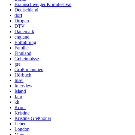
Braunschweiger Krimifestival
Deutschland
dorf
Drogen
DTV
Dänemark
england
Entführung
Familie
Finnland
Geheimnisse
gre
Großbritannien
Hörbuch
Insel
Interview
Island
Jahr
kk
Krimi
Kristine
Kristine Greßhöner
Leben
London
Mann