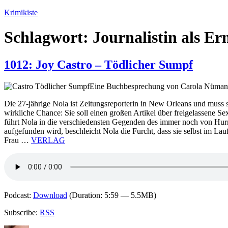
Zum
Krimikiste
Inhalt
springen
Schlagwort:
Journalistin als Er
1012: Joy Castro – Tödlicher Sumpf
Eine Buchbesprechung von Carola Nüman
Die 27-jährige Nola ist Zeitungsreporterin in New Orleans und muss s
wirkliche Chance: Sie soll einen großen Artikel über freigelassene Sex
führt Nola in die verschiedensten Gegenden des immer noch von Hurr
aufgefunden wird, beschleicht Nola die Furcht, dass sie selbst im La
Frau …
VERLAG
Podcast:
Download
(Duration: 5:59 — 5.5MB)
Subscribe:
RSS