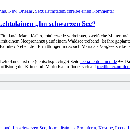
zu
1012:
rina
,
New Orleans
,
Sexualstraftaten
Schreibe einen Kommentar
Joy
Castro
–
a Lehtolainen „Im schwarzen See“
Tödliche
Sumpf
 Finnland. Maria Kallio, mittlerweile verheiratet, zweifache Mutter un
et mit einem Neoprenanzug auf einem Waldsee treibend. Ist ihre geplan
amilie? Neben den Ermittlungen muss sich Maria als Vorgesetzte behau
Lehtolainen ist die (deutschsprachige) Seite
leena-lehtolainen.de
++ Das
flistung der Krimis mit Mario Kallio findet sich auf
toedlicher-norde
lagwörter
nnland
,
Im schwarzen See
,
Journalistin als Ermittlerin
,
Kristine
,
Leena L