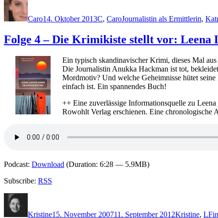
Autor
Veröffentlicht
Kategorien
Schlagwörter
am
Caro
14. Oktober 2013
C
,
Caro
Journalistin als Ermittlerin
,
Kat
Folge 4 – Die Krimikiste stellt vor: Leen
Ein typisch skandinavischer Krimi, dieses Mal aus
Die Journalistin Anukka Hackman ist tot, bekleid
Mordmotiv? Und welche Geheimnisse hütet seine F
einfach ist. Ein spannendes Buch!
++ Eine zuverlässige Informationsquelle zu Leena 
Rowohlt Verlag erschienen. Eine chronologische Au
Podcast:
Download
(Duration: 6:28 — 5.9MB)
Subscribe:
RSS
Autor
Veröffentlicht
Kategorien
Sch
am
Kristine
15. November 2007
11. September 2012
Kristine
,
L
Fi