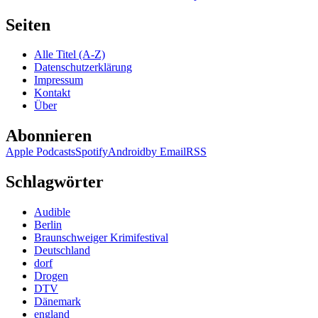
Seiten
Alle Titel (A-Z)
Datenschutzerklärung
Impressum
Kontakt
Über
Abonnieren
Apple Podcasts
Spotify
Android
by Email
RSS
Schlagwörter
Audible
Berlin
Braunschweiger Krimifestival
Deutschland
dorf
Drogen
DTV
Dänemark
england