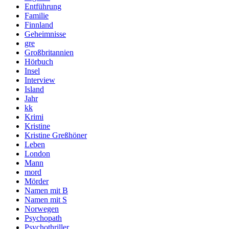
Entführung
Familie
Finnland
Geheimnisse
gre
Großbritannien
Hörbuch
Insel
Interview
Island
Jahr
kk
Krimi
Kristine
Kristine Greßhöner
Leben
London
Mann
mord
Mörder
Namen mit B
Namen mit S
Norwegen
Psychopath
Psychothriller