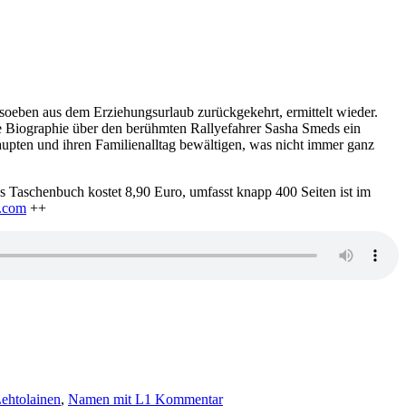
r
d soeben aus dem Erziehungsurlaub zurückgekehrt, ermittelt wieder.
te Biographie über den berühmten Rallyefahrer Sasha Smeds ein
pten und ihren Familienalltag bewältigen, was nicht immer ganz
 Taschenbuch kostet 8,90 Euro, umfasst knapp 400 Seiten ist im
n.com
++
zu
Folge
ehtolainen
,
Namen mit L
1 Kommentar
4