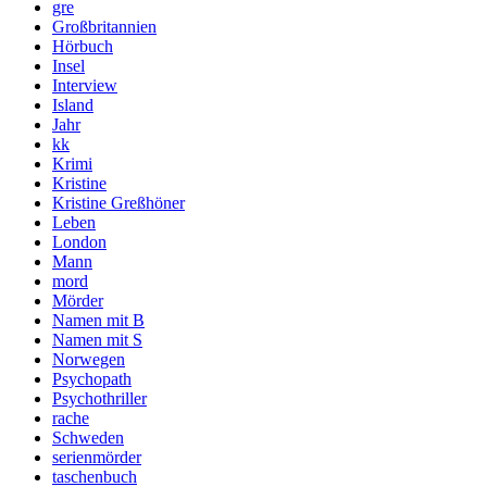
gre
Großbritannien
Hörbuch
Insel
Interview
Island
Jahr
kk
Krimi
Kristine
Kristine Greßhöner
Leben
London
Mann
mord
Mörder
Namen mit B
Namen mit S
Norwegen
Psychopath
Psychothriller
rache
Schweden
serienmörder
taschenbuch