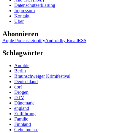
Madonna
Datenschutzerklärung
Impressum
Kontakt
Über
Abonnieren
Apple Podcasts
Spotify
Android
by Email
RSS
Schlagwörter
Audible
Berlin
Braunschweiger Krimifestival
Deutschland
dorf
Drogen
DTV
Dänemark
england
Entführung
Familie
Finnland
Geheimnisse