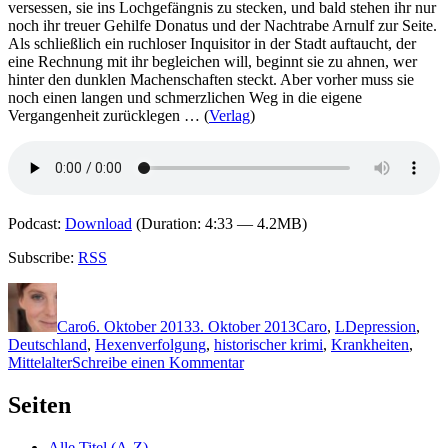
versessen, sie ins Lochgefängnis zu stecken, und bald stehen ihr nur
noch ihr treuer Gehilfe Donatus und der Nachtrabe Arnulf zur Seite.
Als schließlich ein ruchloser Inquisitor in der Stadt auftaucht, der
eine Rechnung mit ihr begleichen will, beginnt sie zu ahnen, wer
hinter den dunklen Machenschaften steckt. Aber vorher muss sie
noch einen langen und schmerzlichen Weg in die eigene
Vergangenheit zurücklegen … (
Verlag
)
Podcast:
Download
(Duration: 4:33 — 4.2MB)
Subscribe:
RSS
Autor
Veröffentlicht
Kategorien
Schlagwörter
am
Caro
6. Oktober 2013
3. Oktober 2013
Caro
,
L
Depression
,
Deutschland
,
Hexenverfolgung
,
historischer krimi
,
Krankheiten
,
zu
Mittelalter
Schreibe einen Kommentar
1008:
Kathrin
Seiten
Lange
–
Alle Titel (A-Z)