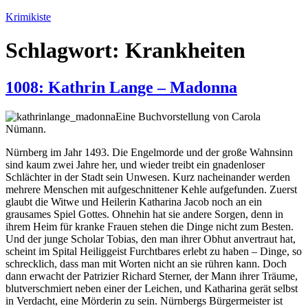
Zum
Krimikiste
Inhalt
springen
Schlagwort:
Krankheiten
1008: Kathrin Lange – Madonna
Eine Buchvorstellung von Carola
Nümann.
Nürnberg im Jahr 1493. Die Engelmorde und der große Wahnsinn
sind kaum zwei Jahre her, und wieder treibt ein gnadenloser
Schlächter in der Stadt sein Unwesen. Kurz nacheinander werden
mehrere Menschen mit aufgeschnittener Kehle aufgefunden. Zuerst
glaubt die Witwe und Heilerin Katharina Jacob noch an ein
grausames Spiel Gottes. Ohnehin hat sie andere Sorgen, denn in
ihrem Heim für kranke Frauen stehen die Dinge nicht zum Besten.
Und der junge Scholar Tobias, den man ihrer Obhut anvertraut hat,
scheint im Spital Heiliggeist Furchtbares erlebt zu haben – Dinge, so
schrecklich, dass man mit Worten nicht an sie rühren kann. Doch
dann erwacht der Patrizier Richard Sterner, der Mann ihrer Träume,
blutverschmiert neben einer der Leichen, und Katharina gerät selbst
in Verdacht, eine Mörderin zu sein. Nürnbergs Bürgermeister ist