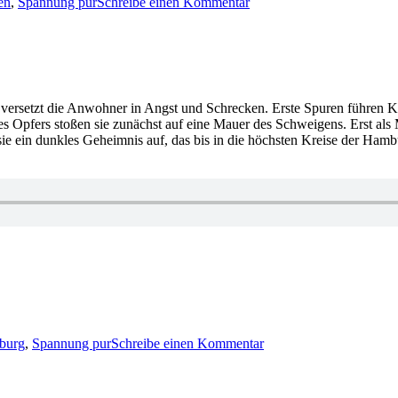
en
,
Spannung pur
Schreibe einen Kommentar
Jo
Nesbø
–
Koma
 versetzt die Anwohner in Angst und Schrecken. Erste Spuren führen
s Opfers stoßen sie zunächst auf eine Mauer des Schweigens. Erst als M
 sie ein dunkles Geheimnis auf, das bis in die höchsten Kreise der Ham
zu
1058:
burg
,
Spannung pur
Schreibe einen Kommentar
Anette
Hinrichs
–
Das