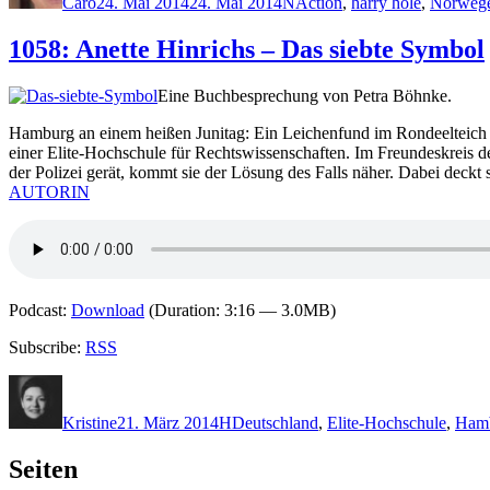
Caro
24. Mai 2014
24. Mai 2014
N
Action
,
harry hole
,
Norweg
1058: Anette Hinrichs – Das siebte Symbol
Eine Buchbesprechung von Petra Böhnke.
Hamburg an einem heißen Junitag: Ein Leichenfund im Rondeelteich
einer Elite-Hochschule für Rechtswissenschaften. Im Freundeskreis de
der Polizei gerät, kommt sie der Lösung des Falls näher. Dabei deckt
AUTORIN
Podcast:
Download
(Duration: 3:16 — 3.0MB)
Subscribe:
RSS
Autor
Veröffentlicht
Kategorien
Schlagwörter
am
Kristine
21. März 2014
H
Deutschland
,
Elite-Hochschule
,
Ham
Seiten