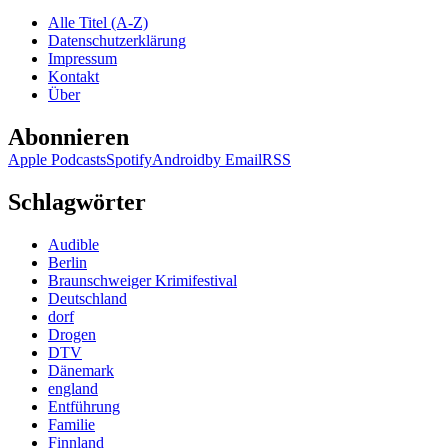
Alle Titel (A-Z)
Datenschutzerklärung
Impressum
Kontakt
Über
Abonnieren
Apple Podcasts
Spotify
Android
by Email
RSS
Schlagwörter
Audible
Berlin
Braunschweiger Krimifestival
Deutschland
dorf
Drogen
DTV
Dänemark
england
Entführung
Familie
Finnland