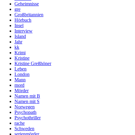
Geheimnisse
gre
Großbritannien
Hörbuch
Insel
Interview
Island
Jahr
kk
Krimi
Kristine
Kristine Greßhöner
Leben
London
Mann
mord
Mörder
Namen mit B
Namen mit S
Norwegen
Psychopath
Psychothriller
rache
Schweden
serienmörder