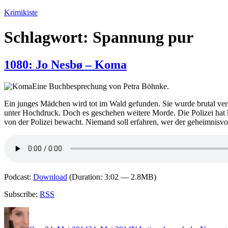
Zum
Krimikiste
Inhalt
springen
Schlagwort:
Spannung pur
1080: Jo Nesbø – Koma
Eine Buchbesprechung von Petra Böhnke.
Ein junges Mädchen wird tot im Wald gefunden. Sie wurde brutal vergew
unter Hochdruck. Doch es geschehen weitere Morde. Die Polizei hat 
von der Polizei bewacht. Niemand soll erfahren, wer der geheimnisvoll
Podcast:
Download
(Duration: 3:02 — 2.8MB)
Subscribe:
RSS
Autor
Veröffentlicht
Kategorien
Schlagwörter
am