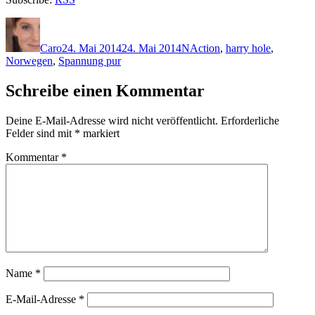
Autor
Veröffentlicht
Kategorien
Schlagwörter
am
Caro
24. Mai 2014
24. Mai 2014
N
Action
,
harry hole
,
Norwegen
,
Spannung pur
Schreibe einen Kommentar
Deine E-Mail-Adresse wird nicht veröffentlicht.
Erforderliche
Felder sind mit
*
markiert
Kommentar
*
Name
*
E-Mail-Adresse
*