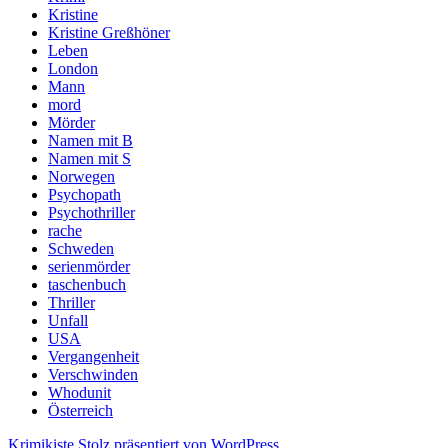
Kristine
Kristine Greßhöner
Leben
London
Mann
mord
Mörder
Namen mit B
Namen mit S
Norwegen
Psychopath
Psychothriller
rache
Schweden
serienmörder
taschenbuch
Thriller
Unfall
USA
Vergangenheit
Verschwinden
Whodunit
Österreich
Krimikiste
Stolz präsentiert von WordPress