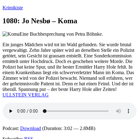
Zum
Krimikiste
Inhalt
springen
1080: Jo Nesbø – Koma
Eine Buchbesprechung von Petra Böhnke.
Ein junges Mädchen wird tot im Wald gefunden. Sie wurde brutal
vergewaltigt. Zehn Jahre später wird an derselben Stelle ein Polizist
getötet, sein Gesicht ist grausam entstellt. Eine Sonderkommission
ermittelt unter Hochdruck. Doch es geschehen weitere Morde. Die
Polizei hat keine Spur, und ihr bester Ermittler Harry Hole fehlt. In
einem Krankenhaus liegt ein schwerverletzter Mann im Koma. Das
Zimmer wird von der Polizei bewacht. Niemand soll erfahren, wer
der geheimnisvolle Patient ist. Denn er hat einen Feind. Und der ist
überall. Spannung pur – der beste Harry Hole aller Zeiten!
ULLSTEIN VERLAG
Podcast:
Download
(Duration: 3:02 — 2.8MB)
Subscribe:
RSS