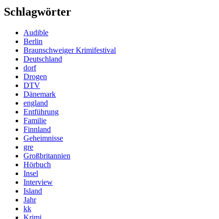
Schlagwörter
Audible
Berlin
Braunschweiger Krimifestival
Deutschland
dorf
Drogen
DTV
Dänemark
england
Entführung
Familie
Finnland
Geheimnisse
gre
Großbritannien
Hörbuch
Insel
Interview
Island
Jahr
kk
Krimi