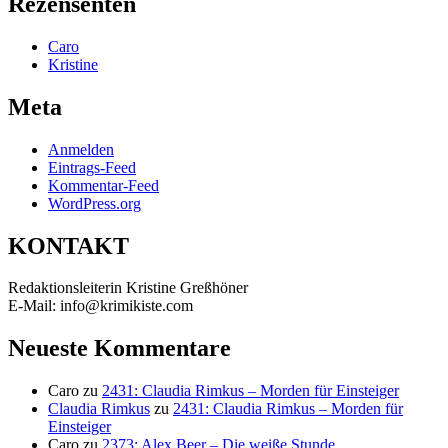
Rezensenten
Caro
Kristine
Meta
Anmelden
Eintrags-Feed
Kommentar-Feed
WordPress.org
KONTAKT
Redaktionsleiterin Kristine Greßhöner
E-Mail: info@krimikiste.com
Neueste Kommentare
Caro
zu
2431: Claudia Rimkus – Morden für Einsteiger
Claudia Rimkus
zu
2431: Claudia Rimkus – Morden für
Einsteiger
Caro
zu
2373: Alex Beer – Die weiße Stunde