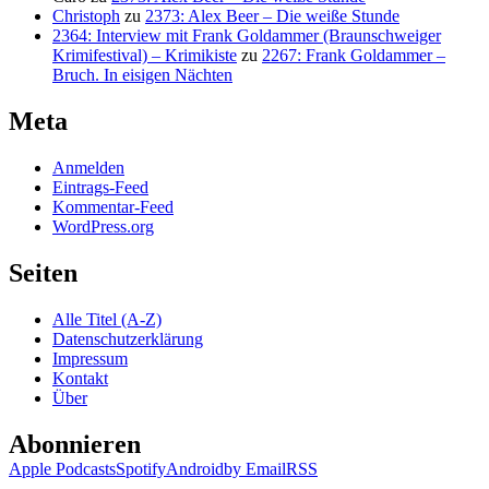
Christoph
zu
2373: Alex Beer – Die weiße Stunde
2364: Interview mit Frank Goldammer (Braunschweiger
Krimifestival) – Krimikiste
zu
2267: Frank Goldammer –
Bruch. In eisigen Nächten
Meta
Anmelden
Eintrags-Feed
Kommentar-Feed
WordPress.org
Seiten
Alle Titel (A-Z)
Datenschutzerklärung
Impressum
Kontakt
Über
Abonnieren
Apple Podcasts
Spotify
Android
by Email
RSS