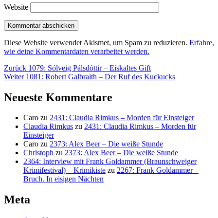
Website
Diese Website verwendet Akismet, um Spam zu reduzieren.
Erfahre,
wie deine Kommentardaten verarbeitet werden.
Beitragsnavigation
Vorheriger
Zurück
1079: Sólveig Pálsdóttir – Eiskaltes Gift
Nächster
Beitrag:
Weiter
1081: Robert Galbraith – Der Ruf des Kuckucks
Beitrag:
Neueste Kommentare
Caro
zu
2431: Claudia Rimkus – Morden für Einsteiger
Claudia Rimkus
zu
2431: Claudia Rimkus – Morden für
Einsteiger
Caro
zu
2373: Alex Beer – Die weiße Stunde
Christoph
zu
2373: Alex Beer – Die weiße Stunde
2364: Interview mit Frank Goldammer (Braunschweiger
Krimifestival) – Krimikiste
zu
2267: Frank Goldammer –
Bruch. In eisigen Nächten
Meta