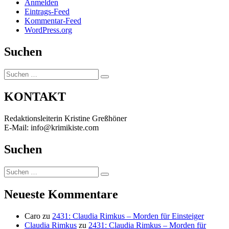
Anmelden
Eintrags-Feed
Kommentar-Feed
WordPress.org
Suchen
Suchen
Suchen
nach:
KONTAKT
Redaktionsleiterin Kristine Greßhöner
E-Mail: info@krimikiste.com
Suchen
Suchen
Suchen
nach:
Neueste Kommentare
Caro
zu
2431: Claudia Rimkus – Morden für Einsteiger
Claudia Rimkus
zu
2431: Claudia Rimkus – Morden für