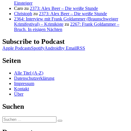
Einsteiger
Caro
zu
2373: Alex Beer – Die weiße Stunde
Christoph
zu
2373: Alex Beer – Die weiße Stunde
2364: Interview mit Frank Goldammer (Braunschweiger
Krimifestival) – Krimikiste
zu
2267: Frank Goldammer –
Bruch. In eisigen Nächten
Subscribe to Podcast
Apple Podcasts
Spotify
Android
by Email
RSS
Seiten
Alle Titel (A-Z)
Datenschutzerklärung
Impressum
Kontakt
Über
Suchen
Suchen
Suchen
nach: