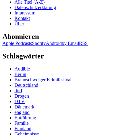
Alle Titel (A-Z)
Datenschutzerklärung
Impressum
Kontakt
Über
Abonnieren
Apple Podcasts
Spotify
Android
by Email
RSS
Schlagwörter
Audible
Berlin
Braunschweiger Krimifestival
Deutschland
dorf
Drogen
DTV
Dänemark
england
Entführung
Familie
Finnland
Geheimnisse