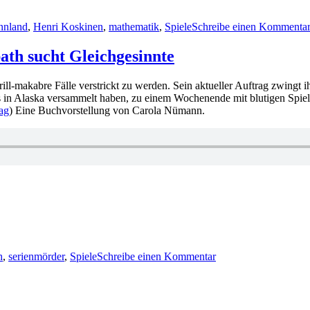
nnland
,
Henri Koskinen
,
mathematik
,
Spiele
Schreibe einen Kommenta
path sucht Gleichgesinnte
rill-makabre Fälle verstrickt zu werden. Sein aktueller Auftrag zwingt
s in Alaska versammelt haben, zu einem Wochenende mit blutigen Spiel
ag
) Eine Buchvorstellung von Carola Nümann.
zu
962:
h
,
serienmörder
,
Spiele
Schreibe einen Kommentar
Jeff
Strand
–
Alleinstehender
Psychopath