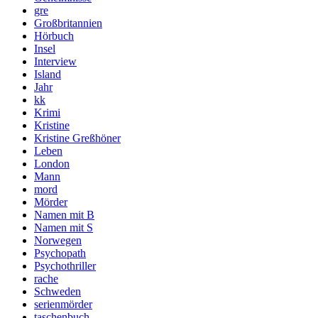
gre
Großbritannien
Hörbuch
Insel
Interview
Island
Jahr
kk
Krimi
Kristine
Kristine Greßhöner
Leben
London
Mann
mord
Mörder
Namen mit B
Namen mit S
Norwegen
Psychopath
Psychothriller
rache
Schweden
serienmörder
taschenbuch