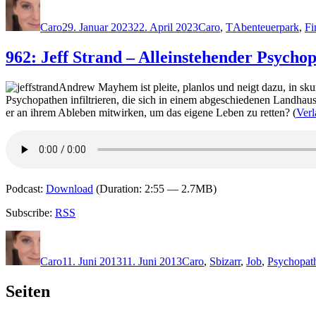
Autor
Veröffentlicht
Kategorien
Schlagwörter
am
Caro
29. Januar 2023
22. April 2023
Caro
,
T
Abenteuerpark
,
Fi
962: Jeff Strand – Alleinstehender Psycho
Andrew Mayhem ist pleite, planlos und neigt dazu, in sku
Psychopathen infiltrieren, die sich in einem abgeschiedenen Landhau
er an ihrem Ableben mitwirken, um das eigene Leben zu retten? (
Verl
Podcast:
Download
(Duration: 2:55 — 2.7MB)
Subscribe:
RSS
Autor
Veröffentlicht
Kategorien
Schlagwörter
am
Caro
11. Juni 2013
11. Juni 2013
Caro
,
S
bizarr
,
Job
,
Psychopat
Seiten