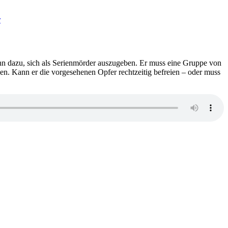
zu
2210:
r
Antti
Tuomainen
–
Das
Elch-
 ihn dazu, sich als Serienmörder auszugeben. Er muss eine Gruppe von
Paradoxon
en. Kann er die vorgesehenen Opfer rechtzeitig befreien – oder muss