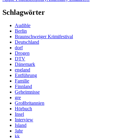
Schlagwörter
Audible
Berlin
Braunschweiger Krimifestival
Deutschland
dorf
Drogen
DTV
Dänemark
england
Entführung
Familie
Finnland
Geheimnisse
gre
Großbritannien
Hörbuch
Insel
Interview
Island
Jahr
kk