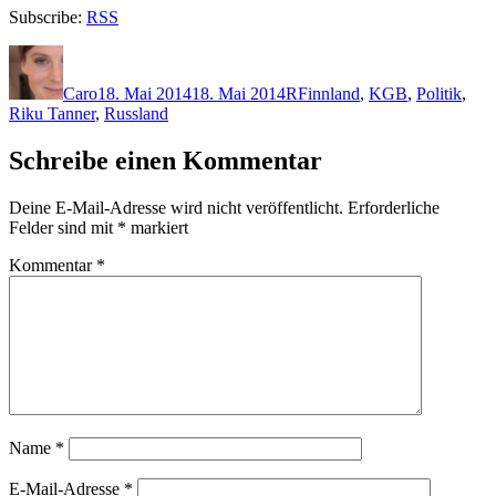
Subscribe:
RSS
Autor
Veröffentlicht
Kategorien
Schlagwörter
am
Caro
18. Mai 2014
18. Mai 2014
R
Finnland
,
KGB
,
Politik
,
Riku Tanner
,
Russland
Schreibe einen Kommentar
Deine E-Mail-Adresse wird nicht veröffentlicht.
Erforderliche
Felder sind mit
*
markiert
Kommentar
*
Name
*
E-Mail-Adresse
*