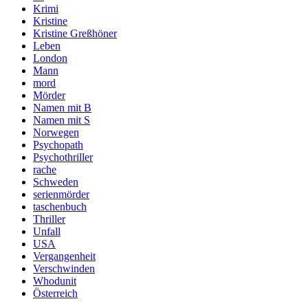
Krimi
Kristine
Kristine Greßhöner
Leben
London
Mann
mord
Mörder
Namen mit B
Namen mit S
Norwegen
Psychopath
Psychothriller
rache
Schweden
serienmörder
taschenbuch
Thriller
Unfall
USA
Vergangenheit
Verschwinden
Whodunit
Österreich