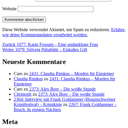
Website
Diese Website verwendet Akismet, um Spam zu reduzieren.
Erfahre,
wie deine Kommentardaten verarbeitet werden.
Beitragsnavigation
Vorheriger
Zurück
1077: Karin Fossum – Eine undankbare Frau
Nächster
Beitrag:
Weiter
1079: Sólveig Pálsdóttir – Eiskaltes Gift
Beitrag:
Neueste Kommentare
Caro
zu
2431: Claudia Rimkus – Morden für Einsteiger
Claudia Rimkus
zu
2431: Claudia Rimkus – Morden für
Einsteiger
Caro
zu
2373: Alex Beer – Die weiße Stunde
Christoph
zu
2373: Alex Beer – Die weiße Stunde
2364: Interview mit Frank Goldammer (Braunschweiger
Krimifestival) – Krimikiste
zu
2267: Frank Goldammer –
Bruch. In eisigen Nächten
Meta