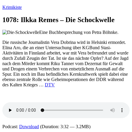
Zum
Krimikiste
Inhalt
springen
1078: Ilkka Remes – Die Schockwelle
Eine Buchbesprechung von Petra Böhnke.
Die russische Journalistin Vera Dobrina wird in Helsinki ermordet.
Elina Aro, die an einer Untersuchung über KGBund Stasi-
Aktivitäten in Finnland arbeitet, war mit Vera befreundet und wurde
durch Zufall Zeugin der Tat. Ist sie das nächste Opfer? Auf der Jagd
nach dem Mörder kommt Riku Tanner vom Dezernat für Gewalt
und Drogen einem Verbrechen von entsetzlichem Ausmaß auf die
Spur. Ein noch im Bau befindliches Kernkraftwerk spielt dabei eine
ebenso zentrale Rolle wie Geheimoperationen der DDR während
des Kalten Krieges …
DTV
Podcast:
Download
(Duration: 3:32 — 3.2MB)