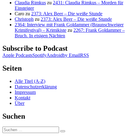
Claudia Rimkus
zu
2431: Claudia Rimkus – Morden für
Einsteiger
Caro
zu
2373: Alex Beer – Die weiße Stunde
Christoph
zu
2373: Alex Beer – Die weiße Stunde
2364: Interview mit Frank Goldammer (Braunschweiger
Krimifestival) – Krimikiste
zu
2267: Frank Goldammer –
Bruch. In eisigen Nächten
Subscribe to Podcast
Apple Podcasts
Spotify
Android
by Email
RSS
Seiten
Alle Titel (A-Z)
Datenschutzerklärung
Impressum
Kontakt
Über
Suchen
Suchen
Suchen
nach: