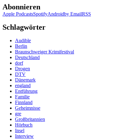
Abonnieren
Apple Podcasts
Spotify
Android
by Email
RSS
Schlagwörter
Audible
Berlin
Braunschweiger Krimifestival
Deutschland
dorf
Drogen
DTV
Dänemark
england
Entführung
Familie
Finnland
Geheimnisse
gre
Großbritannien
Hörbuch
Insel
Interview