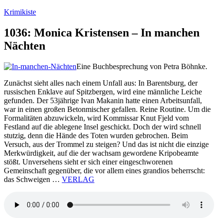
Zum
Krimikiste
Inhalt
springen
1036: Monica Kristensen – In manchen
Nächten
Eine Buchbesprechung von Petra Böhnke.
Zunächst sieht alles nach einem Unfall aus: In Barentsburg, der
russischen Enklave auf Spitzbergen, wird eine männliche Leiche
gefunden. Der 53jährige Ivan Makanin hatte einen Arbeitsunfall,
war in einen großen Betonmischer gefallen. Reine Routine. Um die
Formalitäten abzuwickeln, wird Kommissar Knut Fjeld vom
Festland auf die ablegene Insel geschickt. Doch der wird schnell
stutzig, denn die Hände des Toten wurden gebrochen. Beim
Versuch, aus der Trommel zu steigen? Und das ist nicht die einzige
Merkwürdigkeit, auf die der wachsam gewordene Kripobeamte
stößt. Unversehens sieht er sich einer eingeschworenen
Gemeinschaft gegenüber, die vor allem eines grandios beherrscht:
das Schweigen …
VERLAG