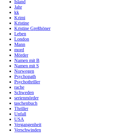
Island
Jahr
kk
Krimi
Kristine
Kristine Greßhöner
Leben
London
Mann
mord
Mörder
Namen mit B
Namen mit S
Norwegen
Psychopath
Psychothriller
rache
Schweden
serienmörder
taschenbuch
Thriller
Unfall
USA
Vergangenheit
Verschwinden