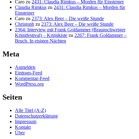
Caro
zu
2431: Claudia Rimkus – Morden für Einsteiger
Claudia Rimkus
zu
2431: Claudia Rimkus – Morden für
Einsteiger
Caro
zu
2373: Alex Beer – Die weiße Stunde
Christoph
zu
2373: Alex Beer – Die weiße Stunde
2364: Interview mit Frank Goldammer (Braunschweiger
Krimifestival) – Krimikiste
zu
2267: Frank Goldammer –
Bruch. In eisigen Nächten
Meta
Anmelden
Eintrags-Feed
Kommentar-Feed
WordPress.org
Seiten
Alle Titel (A-Z)
Datenschutzerklärung
Impressum
Kontakt
Über