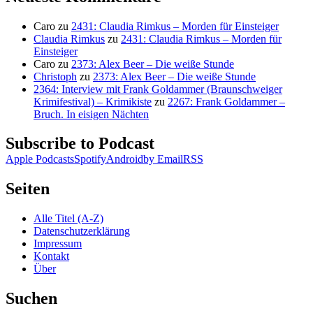
Caro
zu
2431: Claudia Rimkus – Morden für Einsteiger
Claudia Rimkus
zu
2431: Claudia Rimkus – Morden für
Einsteiger
Caro
zu
2373: Alex Beer – Die weiße Stunde
Christoph
zu
2373: Alex Beer – Die weiße Stunde
2364: Interview mit Frank Goldammer (Braunschweiger
Krimifestival) – Krimikiste
zu
2267: Frank Goldammer –
Bruch. In eisigen Nächten
Subscribe to Podcast
Apple Podcasts
Spotify
Android
by Email
RSS
Seiten
Alle Titel (A-Z)
Datenschutzerklärung
Impressum
Kontakt
Über
Suchen