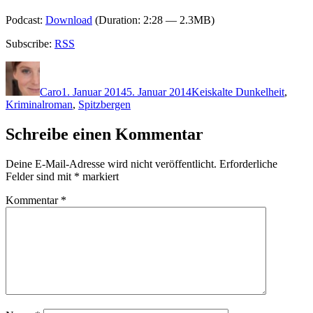
Podcast:
Download
(Duration: 2:28 — 2.3MB)
Subscribe:
RSS
Autor
Veröffentlicht
Kategorien
Schlagwörter
am
Caro
1. Januar 2014
5. Januar 2014
K
eiskalte Dunkelheit
,
Kriminalroman
,
Spitzbergen
Schreibe einen Kommentar
Deine E-Mail-Adresse wird nicht veröffentlicht.
Erforderliche
Felder sind mit
*
markiert
Kommentar
*