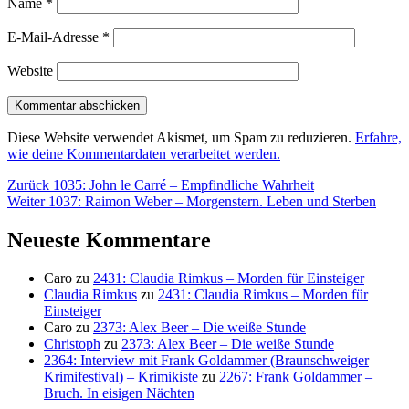
Name
*
E-Mail-Adresse
*
Website
Diese Website verwendet Akismet, um Spam zu reduzieren.
Erfahre,
wie deine Kommentardaten verarbeitet werden.
Beitragsnavigation
Vorheriger
Zurück
1035: John le Carré – Empfindliche Wahrheit
Nächster
Beitrag:
Weiter
1037: Raimon Weber – Morgenstern. Leben und Sterben
Beitrag:
Neueste Kommentare
Caro
zu
2431: Claudia Rimkus – Morden für Einsteiger
Claudia Rimkus
zu
2431: Claudia Rimkus – Morden für
Einsteiger
Caro
zu
2373: Alex Beer – Die weiße Stunde
Christoph
zu
2373: Alex Beer – Die weiße Stunde
2364: Interview mit Frank Goldammer (Braunschweiger
Krimifestival) – Krimikiste
zu
2267: Frank Goldammer –
Bruch. In eisigen Nächten