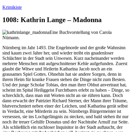
Zum
Krimikiste
Inhalt
springen
1008: Kathrin Lange – Madonna
Eine Buchvorstellung von Carola
Nümann.
Nürnberg im Jahr 1493. Die Engelmorde und der große Wahnsinn
sind kaum zwei Jahre her, und wieder treibt ein gnadenloser
Schlächter in der Stadt sein Unwesen. Kurz nacheinander werden
mehrere Menschen mit aufgeschnittener Kehle aufgefunden. Zuerst
glaubt die Witwe und Heilerin Katharina Jacob noch an ein
grausames Spiel Gottes. Ohnehin hat sie andere Sorgen, denn in
ihrem Heim für kranke Frauen stehen die Dinge nicht zum Besten.
Und der junge Scholar Tobias, den man ihrer Obhut anvertraut hat,
scheint im Spital Heiliggeist Furchtbares erlebt zu haben – Dinge, so
schrecklich, dass man mit Worten nicht an sie rühren kann. Doch
dann erwacht der Patrizier Richard Sterner, der Mann ihrer Träume,
blutverschmiert neben einer der Leichen, und Katharina gerät selbst
in Verdacht, eine Mörderin zu sein. Nürnbergs Bürgermeister ist
versessen, sie ins Lochgefängnis zu stecken, und bald stehen ihr nur
noch ihr treuer Gehilfe Donatus und der Nachtrabe Arnulf zur Seite.
Als schließlich ein ruchloser Inquisitor in der Stadt auftaucht, der