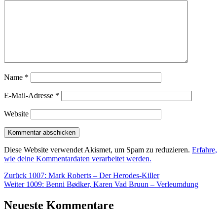
Name
*
E-Mail-Adresse
*
Website
Diese Website verwendet Akismet, um Spam zu reduzieren.
Erfahre,
wie deine Kommentardaten verarbeitet werden.
Beitragsnavigation
Vorheriger
Zurück
1007: Mark Roberts – Der Herodes-Killer
Nächster
Beitrag:
Weiter
1009: Benni Bødker, Karen Vad Bruun – Verleumdung
Beitrag:
Neueste Kommentare