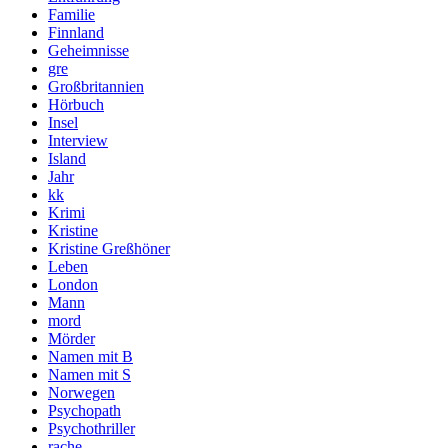
Familie
Finnland
Geheimnisse
gre
Großbritannien
Hörbuch
Insel
Interview
Island
Jahr
kk
Krimi
Kristine
Kristine Greßhöner
Leben
London
Mann
mord
Mörder
Namen mit B
Namen mit S
Norwegen
Psychopath
Psychothriller
rache