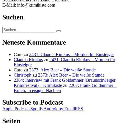
E-Mail: info@krimikiste.com
Suchen
Suchen
Suchen
nach:
Neueste Kommentare
Caro
zu
2431: Claudia Rimkus – Morden für Einsteiger
Claudia Rimkus
zu
2431: Claudia Rimkus – Morden für
Einsteiger
Caro
zu
2373: Alex Beer – Die weiße Stunde
Christoph
zu
2373: Alex Beer – Die weiße Stunde
2364: Interview mit Frank Goldammer (Braunschweiger
Krimifestival) – Krimikiste
zu
2267: Frank Goldammer –
Bruch. In eisigen Nächten
Subscribe to Podcast
Apple Podcasts
Spotify
Android
by Email
RSS
Seiten