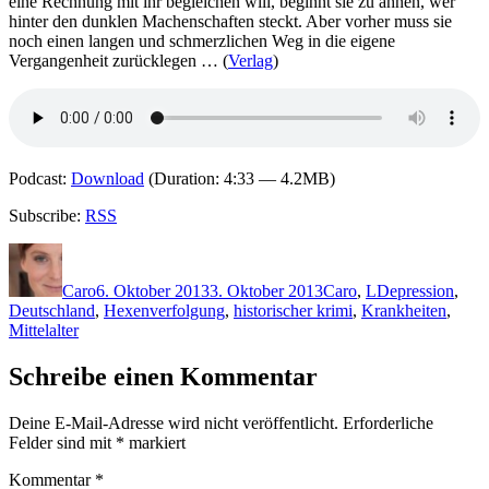
eine Rechnung mit ihr begleichen will, beginnt sie zu ahnen, wer
hinter den dunklen Machenschaften steckt. Aber vorher muss sie
noch einen langen und schmerzlichen Weg in die eigene
Vergangenheit zurücklegen … (
Verlag
)
Podcast:
Download
(Duration: 4:33 — 4.2MB)
Subscribe:
RSS
Autor
Veröffentlicht
Kategorien
Schlagwörter
am
Caro
6. Oktober 2013
3. Oktober 2013
Caro
,
L
Depression
,
Deutschland
,
Hexenverfolgung
,
historischer krimi
,
Krankheiten
,
Mittelalter
Schreibe einen Kommentar
Deine E-Mail-Adresse wird nicht veröffentlicht.
Erforderliche
Felder sind mit
*
markiert
Kommentar
*