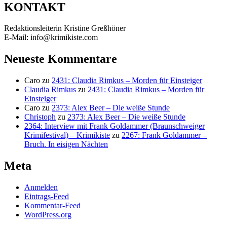
KONTAKT
Redaktionsleiterin Kristine Greßhöner
E-Mail: info@krimikiste.com
Neueste Kommentare
Caro
zu
2431: Claudia Rimkus – Morden für Einsteiger
Claudia Rimkus
zu
2431: Claudia Rimkus – Morden für
Einsteiger
Caro
zu
2373: Alex Beer – Die weiße Stunde
Christoph
zu
2373: Alex Beer – Die weiße Stunde
2364: Interview mit Frank Goldammer (Braunschweiger
Krimifestival) – Krimikiste
zu
2267: Frank Goldammer –
Bruch. In eisigen Nächten
Meta
Anmelden
Eintrags-Feed
Kommentar-Feed
WordPress.org