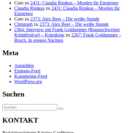
Caro
zu
2431: Claudia Rimkus – Morden für Einsteiger
Claudia Rimkus
zu
2431: Claudia Rimkus – Morden für
Einsteiger
Caro
zu
2373: Alex Beer – Die weiße Stunde
Christoph
zu
2373: Alex Beer – Die weiße Stunde
2364: Interview mit Frank Goldammer (Braunschweiger
Krimifestival) – Krimikiste
zu
2267: Frank Goldammer –
Bruch. In eisigen Nächten
Meta
Anmelden
Eintrags-Feed
Kommentar-Feed
WordPress.org
Suchen
Suchen
Suchen
nach:
KONTAKT
Redaktionsleiterin Kristine Greßhöner