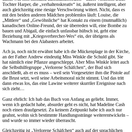
Tochter Harper, die „verhaltenskreativ“ ist, äußerst intelligent, aber
auch gleichzeitig eine riesige Verschwörung wittert. Nicht, dass es
mit den beiden anderen Mädchen problemlos läuft: Louise, die
„Mittlere“ und „Gewöhnliche“ hat Kontakt zu einem (mutmaßlich)
kanadischen Online-Freund, der sie überreden will, eine Bombe zu
bauen und Abigail, die einfach unfassbar hübsch ist, geht eine
Beziehung mit „Kriegsverbrecher-Wes“ ein, der übrigens als
Wachmann bei den Alabasters arbeitet.
Ach ja, noch nicht erwähnt habe ich die Mückenplage in der Kirche,
an der Father Andrew eindeutig Miss Winkle die Schuld gibt. Sie
hat nämlich eine Pflanze angeschleppt. Aber Miss Winkle leitet auch
die Selbsthilfegruppe „Verlorene Schäfchen“, der Bud sich
anschließt, als er es muss – weil sein Vorgesetzter ihm die Pistole auf
die Brust setzt, weil seine Arbeitsmoral nicht stimmt. Und das tritt
dann etwas los, das eine Lawine weiterer skurriler Ereignisse nach
sich zieht…
Ganz ehrlich: Ich hab das Buch von Anfang an geliebt. Immer,
wenn ich gedacht habe, absurder geht es nicht, hat Madeline Cash
noch einen draufgesetzt. Zu keinem Zeitpunkt habe ich auch nur
geahnt, wohin sich bestimmte Handlungsstränge weiterentwickeln –
und wurde so immer wieder überrascht.
Gleichzeitig ist „Verlorene Schäfchen“ auch auf der sprachlichen