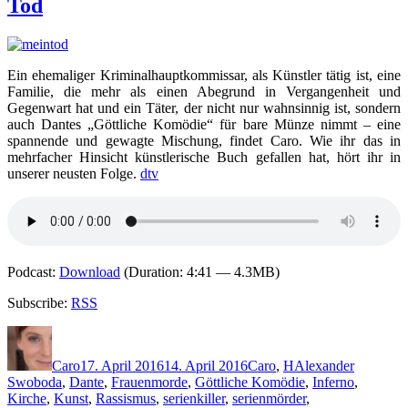
Tod
–
Totenengel
Ein ehemaliger Kriminalhauptkommissar, als Künstler tätig ist, eine
Familie, die mehr als einen Abegrund in Vergangenheit und
Gegenwart hat und ein Täter, der nicht nur wahnsinnig ist, sondern
auch Dantes „Göttliche Komödie“ für bare Münze nimmt – eine
spannende und gewagte Mischung, findet Caro. Wie ihr das in
mehrfacher Hinsicht künstlerische Buch gefallen hat, hört ihr in
unserer neusten Folge.
dtv
Podcast:
Download
(Duration: 4:41 — 4.3MB)
Subscribe:
RSS
Autor
Veröffentlicht
Kategorien
Schlagwörter
am
Caro
17. April 2016
14. April 2016
Caro
,
H
Alexander
Swoboda
,
Dante
,
Frauenmorde
,
Göttliche Komödie
,
Inferno
,
Kirche
,
Kunst
,
Rassismus
,
serienkiller
,
serienmörder
,