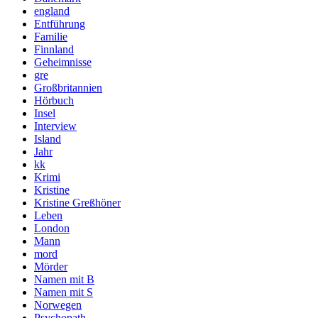
england
Entführung
Familie
Finnland
Geheimnisse
gre
Großbritannien
Hörbuch
Insel
Interview
Island
Jahr
kk
Krimi
Kristine
Kristine Greßhöner
Leben
London
Mann
mord
Mörder
Namen mit B
Namen mit S
Norwegen
Psychopath