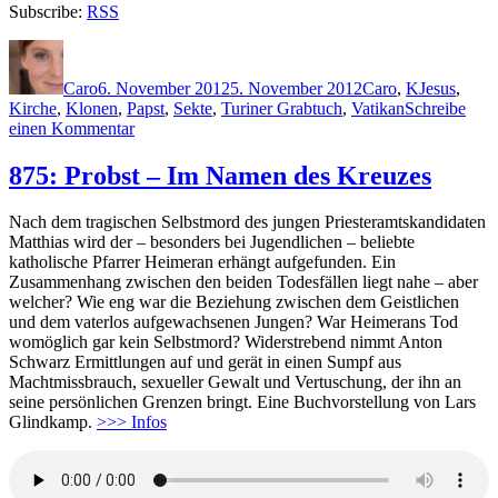
Subscribe:
RSS
Autor
Veröffentlicht
Kategorien
Schlagwört
am
Caro
6. November 2012
5. November 2012
Caro
,
K
Jesus
,
Kirche
,
Klonen
,
Papst
,
Sekte
,
Turiner Grabtuch
,
Vatikan
Schreibe
zu
einen Kommentar
884:
Kowa
875: Probst – Im Namen des Kreuzes
–
Das
Nach dem tragischen Selbstmord des jungen Priesteramtskandidaten
letzte
Matthias wird der – besonders bei Jugendlichen – beliebte
Sakrament
katholische Pfarrer Heimeran erhängt aufgefunden. Ein
Zusammenhang zwischen den beiden Todesfällen liegt nahe – aber
welcher? Wie eng war die Beziehung zwischen dem Geistlichen
und dem vaterlos aufgewachsenen Jungen? War Heimerans Tod
womöglich gar kein Selbstmord? Widerstrebend nimmt Anton
Schwarz Ermittlungen auf und gerät in einen Sumpf aus
Machtmissbrauch, sexueller Gewalt und Vertuschung, der ihn an
seine persönlichen Grenzen bringt. Eine Buchvorstellung von Lars
Glindkamp.
>>> Infos