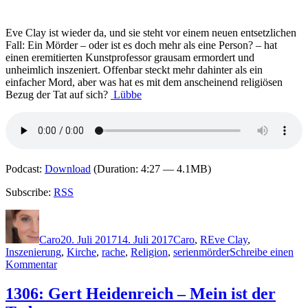
–
Das
Eve Clay ist wieder da, und sie steht vor einem neuen entsetzlichen
geheime
Fall: Ein Mörder – oder ist es doch mehr als eine Person? – hat
Manuskript
einen eremitierten Kunstprofessor grausam ermordert und
des
unheimlich inszeniert. Offenbar steckt mehr dahinter als ein
Hermann
einfacher Mord, aber was hat es mit dem anscheinend religiösen
Freytag
Bezug der Tat auf sich?
Lübbe
Podcast:
Download
(Duration: 4:27 — 4.1MB)
Subscribe:
RSS
Autor
Veröffentlicht
Kategorien
Schlagwörter
am
Caro
20. Juli 2017
14. Juli 2017
Caro
,
R
Eve Clay
,
Inszenierung
,
Kirche
,
rache
,
Religion
,
serienmörder
Schreibe einen
zu
Kommentar
1478:
Mark
1306: Gert Heidenreich – Mein ist der
Roberts