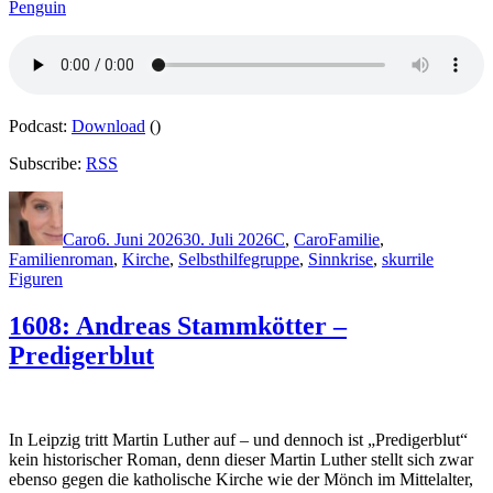
Penguin
Podcast:
Download
()
Subscribe:
RSS
Autor
Veröffentlicht
Kategorien
Schlagwörter
am
Caro
6. Juni 2026
30. Juli 2026
C
,
Caro
Familie
,
Familienroman
,
Kirche
,
Selbsthilfegruppe
,
Sinnkrise
,
skurrile
Figuren
1608: Andreas Stammkötter –
Predigerblut
In Leipzig tritt Martin Luther auf – und dennoch ist „Predigerblut“
kein historischer Roman, denn dieser Martin Luther stellt sich zwar
ebenso gegen die katholische Kirche wie der Mönch im Mittelalter,