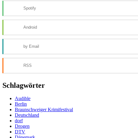
Spotify
Android
by Email
RSS
Schlagwörter
Audible
Berlin
Braunschweiger Krimifestival
Deutschland
dorf
Drogen
DTV
Dänemark