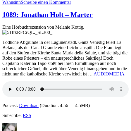
zu
Wahnsinn
Schreibe einen Kommentar
1306:
Gert
1089: Jonathan Holt – Marter
Heidenreich
–
Eine Hörbuchrezension von Melanie Kottig.
Mein
ist
der
Tödliche Abgründe in der Lagunenstadt. Ganz Venedig feiert La
Tod
Befana, als der Canal Grande eine Leiche anspült: Die Frau liegt
auf den Stufen der Kirche Santa Maria della Salute, und sie trägt die
Robe eines Priesters – ein unaussprechliches Sakrileg! Doch
Capitano Katerina Tapo stößt bei ihren Ermittlungen auf noch
schrecklicher Gräuel, die weit über Venedig hinausgehen und in die
nicht nur die katholische Kirche verwickelt ist …
AUDIOMEDIA
Podcast:
Download
(Duration: 4:56 — 4.5MB)
Subscribe:
RSS
Autor
Veröffentlicht
Kategorien
Schlagwörter
am