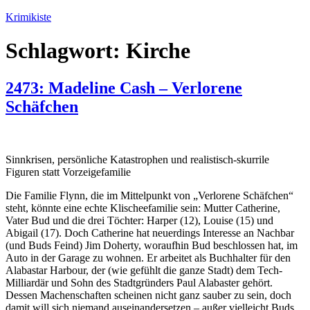
Zum
Krimikiste
Inhalt
springen
Schlagwort:
Kirche
2473: Madeline Cash – Verlorene
Schäfchen
Sinnkrisen, persönliche Katastrophen und realistisch-skurrile
Figuren statt Vorzeigefamilie
Die Familie Flynn, die im Mittelpunkt von „Verlorene Schäfchen“
steht, könnte eine echte Klischeefamilie sein: Mutter Catherine,
Vater Bud und die drei Töchter: Harper (12), Louise (15) und
Abigail (17). Doch Catherine hat neuerdings Interesse an Nachbar
(und Buds Feind) Jim Doherty, woraufhin Bud beschlossen hat, im
Auto in der Garage zu wohnen. Er arbeitet als Buchhalter für den
Alabastar Harbour, der (wie gefühlt die ganze Stadt) dem Tech-
Milliardär und Sohn des Stadtgründers Paul Alabaster gehört.
Dessen Machenschaften scheinen nicht ganz sauber zu sein, doch
damit will sich niemand auseinandersetzen – außer vielleicht Buds