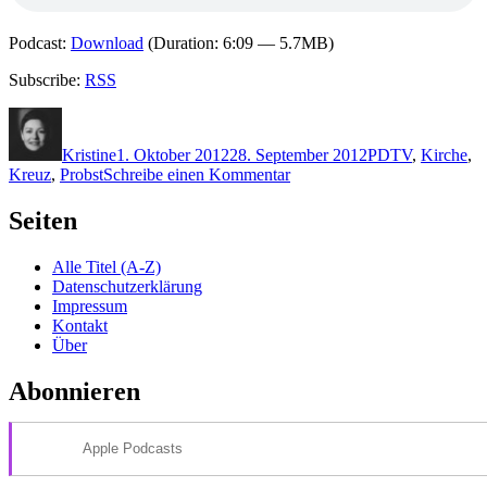
Podcast:
Download
(Duration: 6:09 — 5.7MB)
Subscribe:
RSS
Autor
Veröffentlicht
Kategorien
Schlagwörter
am
Kristine
1. Oktober 2012
28. September 2012
P
DTV
,
Kirche
,
zu
Kreuz
,
Probst
Schreibe einen Kommentar
875:
Probst
Seiten
–
Im
Alle Titel (A-Z)
Namen
Datenschutzerklärung
des
Impressum
Kreuzes
Kontakt
Über
Abonnieren
Apple Podcasts