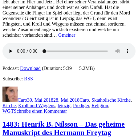
lebt aber im Hier und Jetzt. Bei einer seiner Veranstaltungen stirbt
einer seiner Anhänger, und doch war es kein Unfall. Hat die
Gegenseite die Finger im Spiel oder liegt der Grund für den Mord
woanders? Gleichzeitig ist in Leipzig das WGT, denn es ist
Pfingsten, und Kroll und Wiggens müssen erst einmal sortieren,
welche Zusammenhänge wirklich existieren und welche nur
scheinbar vorhanden sind…
Gmeiner
Podcast:
Download
(Duration: 5:39 — 5.2MB)
Subscribe:
RSS
Autor
Veröffentlicht
Kategorien
Schlagwörter
am
Caro
30. Mai 2018
28. Mai 2018
Caro
,
S
katholische Kirche
,
Kirche
,
Kroll und Wiggens
,
leipzig
,
Prediger
,
Religion
,
zu
WGT
Schreibe einen Kommentar
1608:
Andreas
1483: Henrik B. Nilsson – Das geheime
Stammkötter
Manuskript des Hermann Freytag
–