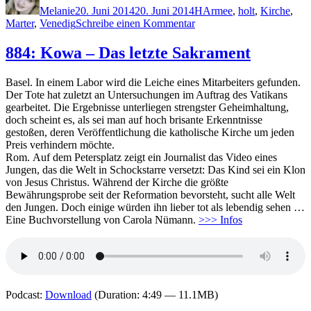
Melanie
20. Juni 2014
20. Juni 2014
H
Armee
,
holt
,
Kirche
,
zu
Marter
,
Venedig
Schreibe einen Kommentar
1089:
Jonathan
884: Kowa – Das letzte Sakrament
Holt
–
Basel. In einem Labor wird die Leiche eines Mitarbeiters gefunden.
Marter
Der Tote hat zuletzt an Untersuchungen im Auftrag des Vatikans
gearbeitet. Die Ergebnisse unterliegen strengster Geheimhaltung,
doch scheint es, als sei man auf hoch brisante Erkenntnisse
gestoßen, deren Veröffentlichung die katholische Kirche um jeden
Preis verhindern möchte.
Rom. Auf dem Petersplatz zeigt ein Journalist das Video eines
Jungen, das die Welt in Schockstarre versetzt: Das Kind sei ein Klon
von Jesus Christus. Während der Kirche die größte
Bewährungsprobe seit der Reformation bevorsteht, sucht alle Welt
den Jungen. Doch einige würden ihn lieber tot als lebendig sehen …
Eine Buchvorstellung von Carola Nümann.
>>> Infos
Podcast:
Download
(Duration: 4:49 — 11.1MB)