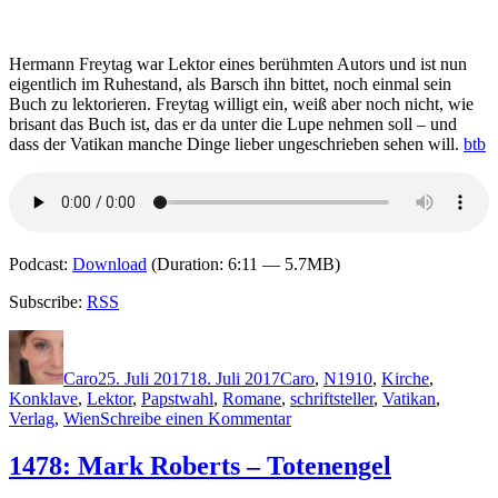
Predigerblut
Hermann Freytag war Lektor eines berühmten Autors und ist nun
eigentlich im Ruhestand, als Barsch ihn bittet, noch einmal sein
Buch zu lektorieren. Freytag willigt ein, weiß aber noch nicht, wie
brisant das Buch ist, das er da unter die Lupe nehmen soll – und
dass der Vatikan manche Dinge lieber ungeschrieben sehen will.
btb
Podcast:
Download
(Duration: 6:11 — 5.7MB)
Subscribe:
RSS
Autor
Veröffentlicht
Kategorien
Schlagwörter
am
Caro
25. Juli 2017
18. Juli 2017
Caro
,
N
1910
,
Kirche
,
Konklave
,
Lektor
,
Papstwahl
,
Romane
,
schriftsteller
,
Vatikan
,
zu
Verlag
,
Wien
Schreibe einen Kommentar
1483:
Henrik
1478: Mark Roberts – Totenengel
B.
Nilsson