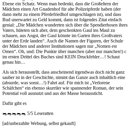
Ebene ein Schatz. Wenn man bedenkt, dass die Großeltern der
Mädchen einen Art Gnadenhof für alte Polizeipferde haben (der
dann mehr zu einem Pferdefriedhof umgeschlagen ist), und dass
Bud unerwartet zu Geld kommt, dann ist folgendes Zitat einfach
genial: „Die Mädchen wunderten sich über die Spendierhosen ihres
Vaters, hüteten sich aber, dem geschenkten Gaul ins Maul zu
schauen, aus Angst, der Gaul könnte im Garten ihres Großvaters
unter der Erde landen“. Auch die Namen der Figuren, der Schule
der Mädchen und anderer Institutionen sagen nur „Nomen est
Omen“. Oh, und: Die Punkte über manchen (aber nur manchen!) c
im ersten Drittel des Buches sind KEIN Druckfehler…! Schaut
genau hin…
Als sich herausstellt, dass anscheinend irgendwas doch nicht ganz
sauber ist in der Geschichte, nimmt das Ganze auch inhaltlich eine
(absurde, was sonst…!) Fahrt auf. Für mich ist „Verlorene
Schäfchen“ ein ebenso skurriler wie spannender Roman, der sein
Potential voll ausnutzt und aus der Masse heraussticht.
Dafür gibt es
🐀🐀🐀🐀🐀 5/5 Leseratten
[ad/unbezahlte Webung, selbst gekauft]