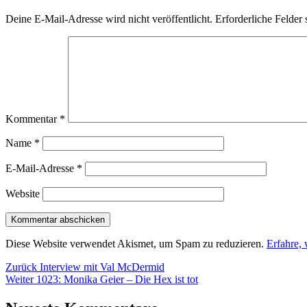
Deine E-Mail-Adresse wird nicht veröffentlicht.
Erforderliche Felder 
Kommentar
*
Name
*
E-Mail-Adresse
*
Website
Diese Website verwendet Akismet, um Spam zu reduzieren.
Erfahre,
Beitragsnavigation
Vorheriger
Zurück
Interview mit Val McDermid
Nächster
Beitrag:
Weiter
1023: Monika Geier – Die Hex ist tot
Beitrag: