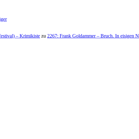
iger
stival) – Krimikiste
zu
2267: Frank Goldammer – Bruch. In eisigen N