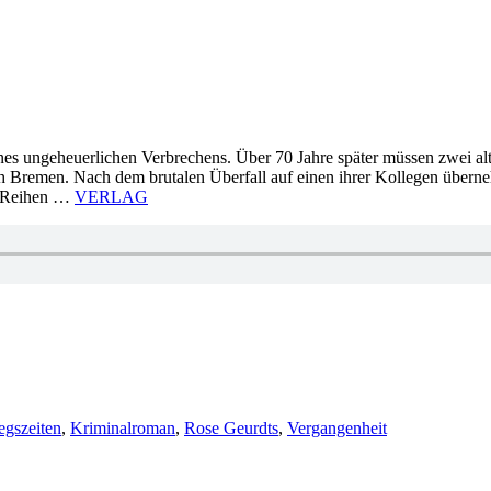
nes ungeheuerlichen Verbrechens. Über 70 Jahre später müssen zwei a
 Bremen. Nach dem brutalen Überfall auf einen ihrer Kollegen übern
en Reihen …
VERLAG
egszeiten
,
Kriminalroman
,
Rose Geurdts
,
Vergangenheit