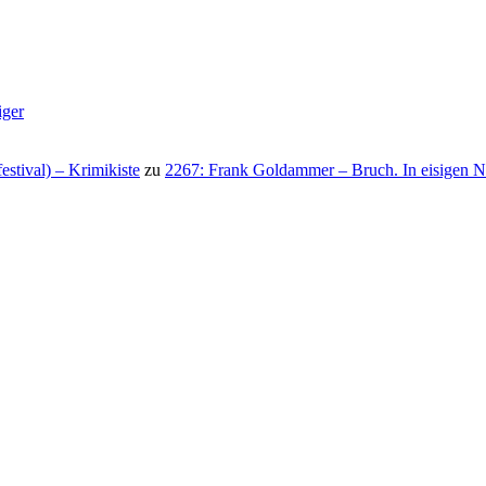
iger
stival) – Krimikiste
zu
2267: Frank Goldammer – Bruch. In eisigen N