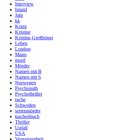
Interview
Island
Jahr
kk
Krimi
Kristine
Kristine Greßhöner
Leben
London
Mann
mord
Mörder
Namen mit B
Namen mit S
Norwegen
Psychopath
Psychothriller
rache
Schweden
serienmörder
taschenbuch
Thriller
Unfall
USA
Vergangenheit