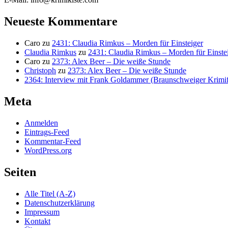
Neueste Kommentare
Caro
zu
2431: Claudia Rimkus – Morden für Einsteiger
Claudia Rimkus
zu
2431: Claudia Rimkus – Morden für Einste
Caro
zu
2373: Alex Beer – Die weiße Stunde
Christoph
zu
2373: Alex Beer – Die weiße Stunde
2364: Interview mit Frank Goldammer (Braunschweiger Krimife
Meta
Anmelden
Eintrags-Feed
Kommentar-Feed
WordPress.org
Seiten
Alle Titel (A-Z)
Datenschutzerklärung
Impressum
Kontakt