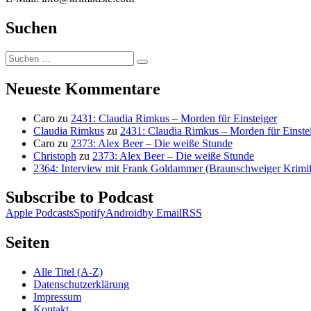
Suchen
Suchen
Suchen
nach:
Neueste Kommentare
Caro
zu
2431: Claudia Rimkus – Morden für Einsteiger
Claudia Rimkus
zu
2431: Claudia Rimkus – Morden für Einste
Caro
zu
2373: Alex Beer – Die weiße Stunde
Christoph
zu
2373: Alex Beer – Die weiße Stunde
2364: Interview mit Frank Goldammer (Braunschweiger Krimife
Subscribe to Podcast
Apple Podcasts
Spotify
Android
by Email
RSS
Seiten
Alle Titel (A-Z)
Datenschutzerklärung
Impressum
Kontakt