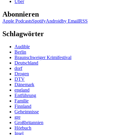
Über
Abonnieren
Apple Podcasts
Spotify
Android
by Email
RSS
Schlagwörter
Audible
Berlin
Braunschweiger Krimifestival
Deutschland
dorf
Drogen
DTV
Dänemark
england
Entführung
Familie
Finnland
Geheimnisse
gre
Großbritannien
Hörbuch
Insel