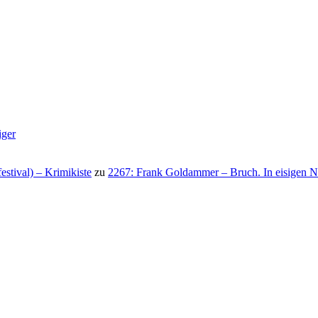
iger
stival) – Krimikiste
zu
2267: Frank Goldammer – Bruch. In eisigen N