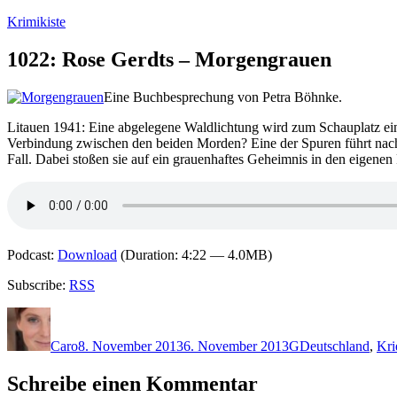
Zum
Krimikiste
Inhalt
springen
1022: Rose Gerdts – Morgengrauen
Eine Buchbesprechung von Petra Böhnke.
Litauen 1941: Eine abgelegene Waldlichtung wird zum Schauplatz ei
Verbindung zwischen den beiden Morden? Eine der Spuren führt nach
Fall. Dabei stoßen sie auf ein grauenhaftes Geheimnis in den eigen
Podcast:
Download
(Duration: 4:22 — 4.0MB)
Subscribe:
RSS
Autor
Veröffentlicht
Kategorien
Schlagwörter
am
Caro
8. November 2013
6. November 2013
G
Deutschland
,
Kri
Schreibe einen Kommentar