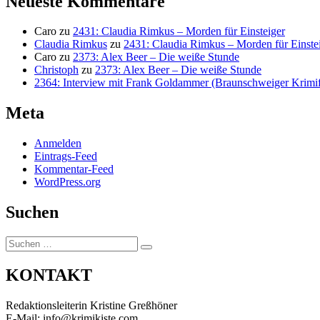
Neueste Kommentare
Caro
zu
2431: Claudia Rimkus – Morden für Einsteiger
Claudia Rimkus
zu
2431: Claudia Rimkus – Morden für Einste
Caro
zu
2373: Alex Beer – Die weiße Stunde
Christoph
zu
2373: Alex Beer – Die weiße Stunde
2364: Interview mit Frank Goldammer (Braunschweiger Krimife
Meta
Anmelden
Eintrags-Feed
Kommentar-Feed
WordPress.org
Suchen
Suchen
Suchen
nach:
KONTAKT
Redaktionsleiterin Kristine Greßhöner
E-Mail: info@krimikiste.com