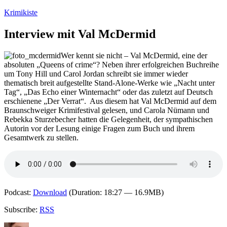
Zum
Krimikiste
Inhalt
springen
Interview mit Val McDermid
Wer kennt sie nicht – Val McDermid, eine der
absoluten „Queens of crime“? Neben ihrer erfolgreichen Buchreihe
um Tony Hill und Carol Jordan schreibt sie immer wieder
thematisch breit aufgestellte Stand-Alone-Werke wie „Nacht unter
Tag“, „Das Echo einer Winternacht“ oder das zuletzt auf Deutsch
erschienene „Der Verrat“. Aus diesem hat Val McDermid auf dem
Braunschweiger Krimifestival gelesen, und Carola Nümann und
Rebekka Sturzebecher hatten die Gelegenheit, der sympathischen
Autorin vor der Lesung einige Fragen zum Buch und ihrem
Gesamtwerk zu stellen.
Podcast:
Download
(Duration: 18:27 — 16.9MB)
Subscribe:
RSS
Autor
Veröffentlicht
Kategorien
S