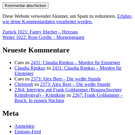
Diese Website verwendet Akismet, um Spam zu reduzieren.
Erfahre,
wie deine Kommentardaten verarbeitet werden.
Beitragsnavigation
Vorheriger
Zurück
1021: Fanny Irlacher – Herzsau
Nächster
Beitrag:
Weiter
1022: Rose Gerdts – Morgengrauen
Beitrag:
Neueste Kommentare
Caro
zu
2431: Claudia Rimkus – Morden für Einsteiger
Claudia Rimkus
zu
2431: Claudia Rimkus – Morden für
Einsteiger
Caro
zu
2373: Alex Beer – Die weiße Stunde
Christoph
zu
2373: Alex Beer – Die weiße Stunde
2364: Interview mit Frank Goldammer (Braunschweiger
Krimifestival) – Krimikiste
zu
2267: Frank Goldammer –
Bruch. In eisigen Nächten
Meta
Anmelden
Eintrags-Feed