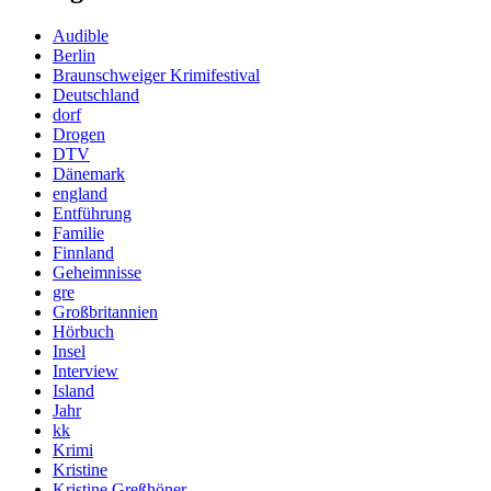
Audible
Berlin
Braunschweiger Krimifestival
Deutschland
dorf
Drogen
DTV
Dänemark
england
Entführung
Familie
Finnland
Geheimnisse
gre
Großbritannien
Hörbuch
Insel
Interview
Island
Jahr
kk
Krimi
Kristine
Kristine Greßhöner