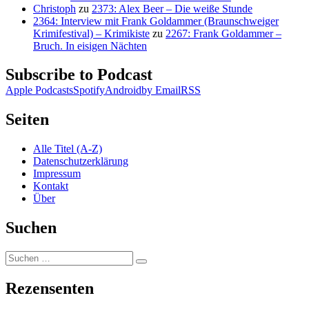
Christoph
zu
2373: Alex Beer – Die weiße Stunde
2364: Interview mit Frank Goldammer (Braunschweiger
Krimifestival) – Krimikiste
zu
2267: Frank Goldammer –
Bruch. In eisigen Nächten
Subscribe to Podcast
Apple Podcasts
Spotify
Android
by Email
RSS
Seiten
Alle Titel (A-Z)
Datenschutzerklärung
Impressum
Kontakt
Über
Suchen
Suchen
Suchen
nach:
Rezensenten