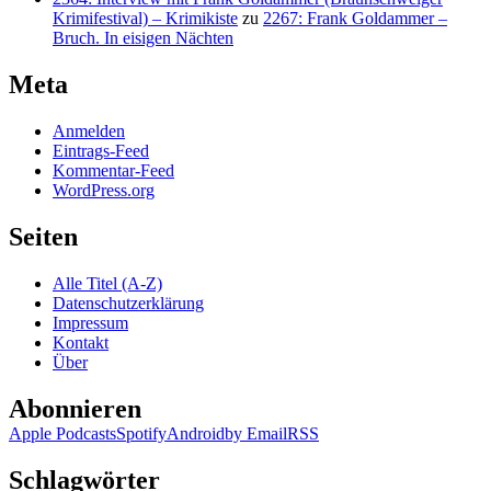
Krimifestival) – Krimikiste
zu
2267: Frank Goldammer –
Bruch. In eisigen Nächten
Meta
Anmelden
Eintrags-Feed
Kommentar-Feed
WordPress.org
Seiten
Alle Titel (A-Z)
Datenschutzerklärung
Impressum
Kontakt
Über
Abonnieren
Apple Podcasts
Spotify
Android
by Email
RSS
Schlagwörter