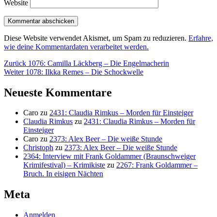
Website
Diese Website verwendet Akismet, um Spam zu reduzieren.
Erfahre,
wie deine Kommentardaten verarbeitet werden.
Beitragsnavigation
Vorheriger
Zurück
1076: Camilla Läckberg – Die Engelmacherin
Nächster
Beitrag:
Weiter
1078: Ilkka Remes – Die Schockwelle
Beitrag:
Neueste Kommentare
Caro
zu
2431: Claudia Rimkus – Morden für Einsteiger
Claudia Rimkus
zu
2431: Claudia Rimkus – Morden für
Einsteiger
Caro
zu
2373: Alex Beer – Die weiße Stunde
Christoph
zu
2373: Alex Beer – Die weiße Stunde
2364: Interview mit Frank Goldammer (Braunschweiger
Krimifestival) – Krimikiste
zu
2267: Frank Goldammer –
Bruch. In eisigen Nächten
Meta
Anmelden