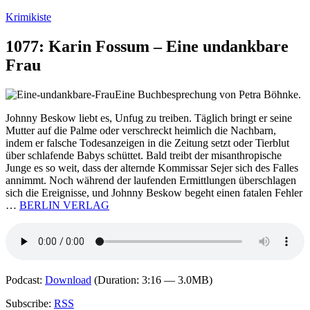
Zum
Krimikiste
Inhalt
springen
1077: Karin Fossum – Eine undankbare
Frau
Eine Buchbesprechung von Petra Böhnke.
Johnny Beskow liebt es, Unfug zu treiben. Täglich bringt er seine
Mutter auf die Palme oder verschreckt heimlich die Nachbarn,
indem er falsche Todesanzeigen in die Zeitung setzt oder Tierblut
über schlafende Babys schüttet. Bald treibt der misanthropische
Junge es so weit, dass der alternde Kommissar Sejer sich des Falles
annimmt. Noch während der laufenden Ermittlungen überschlagen
sich die Ereignisse, und Johnny Beskow begeht einen fatalen Fehler
…
BERLIN VERLAG
Podcast:
Download
(Duration: 3:16 — 3.0MB)
Subscribe:
RSS