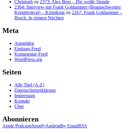
Christoph
zu
2373: Alex Beer – Die weiße Stunde
2364: Interview mit Frank Goldammer (Braunschweiger
Krimifestival) – Krimikiste
zu
2267: Frank Goldammer –
Bruch. In eisigen Nächten
Meta
Anmelden
Eintrags-Feed
Kommentar-Feed
WordPress.org
Seiten
Alle Titel (A-Z)
Datenschutzerklärung
Impressum
Kontakt
Über
Abonnieren
Apple Podcasts
Spotify
Android
by Email
RSS