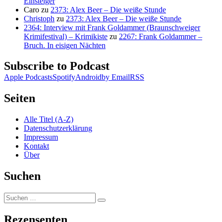
Einsteiger
Caro
zu
2373: Alex Beer – Die weiße Stunde
Christoph
zu
2373: Alex Beer – Die weiße Stunde
2364: Interview mit Frank Goldammer (Braunschweiger
Krimifestival) – Krimikiste
zu
2267: Frank Goldammer –
Bruch. In eisigen Nächten
Subscribe to Podcast
Apple Podcasts
Spotify
Android
by Email
RSS
Seiten
Alle Titel (A-Z)
Datenschutzerklärung
Impressum
Kontakt
Über
Suchen
Suchen
Suchen
nach:
Rezensenten