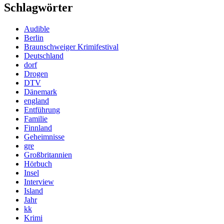
Schlagwörter
Audible
Berlin
Braunschweiger Krimifestival
Deutschland
dorf
Drogen
DTV
Dänemark
england
Entführung
Familie
Finnland
Geheimnisse
gre
Großbritannien
Hörbuch
Insel
Interview
Island
Jahr
kk
Krimi