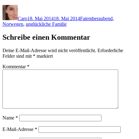
Autor
Veröffentlicht
Kategorien
Schlagwörter
am
Caro
18. Mai 2014
18. Mai 2014
F
atemberaubend
,
Norwegen
,
unglückliche Familie
Schreibe einen Kommentar
Deine E-Mail-Adresse wird nicht veröffentlicht.
Erforderliche
Felder sind mit
*
markiert
Kommentar
*
Name
*
E-Mail-Adresse
*