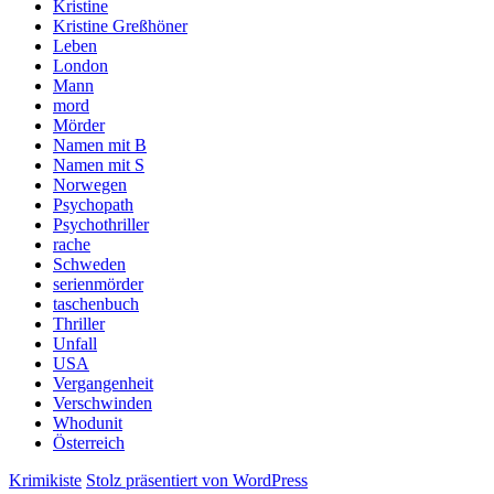
Kristine
Kristine Greßhöner
Leben
London
Mann
mord
Mörder
Namen mit B
Namen mit S
Norwegen
Psychopath
Psychothriller
rache
Schweden
serienmörder
taschenbuch
Thriller
Unfall
USA
Vergangenheit
Verschwinden
Whodunit
Österreich
Krimikiste
Stolz präsentiert von WordPress