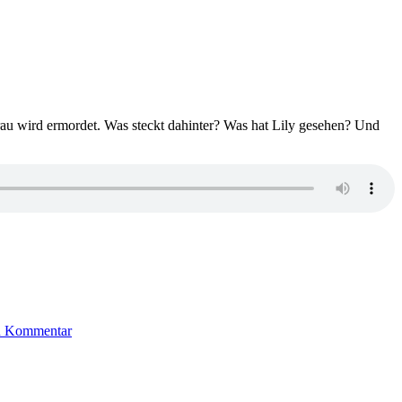
au wird ermordet. Was steckt dahinter? Was hat Lily gesehen? Und
zu
1534:
en Kommentar
Ross
Armstrong
–
The
watcher.