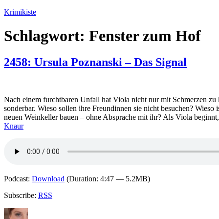
Zum
Krimikiste
Inhalt
springen
Schlagwort:
Fenster zum Hof
2458: Ursula Poznanski – Das Signal
Nach einem furchtbaren Unfall hat Viola nicht nur mit Schmerzen zu
sonderbar. Wieso sollen ihre Freundinnen sie nicht besuchen? Wieso is
neuen Weinkeller bauen – ohne Absprache mit ihr? Als Viola beginnt,
Knaur
Podcast:
Download
(Duration: 4:47 — 5.2MB)
Subscribe:
RSS
Autor
Veröffentlicht
Kategorien
Schlagwörter