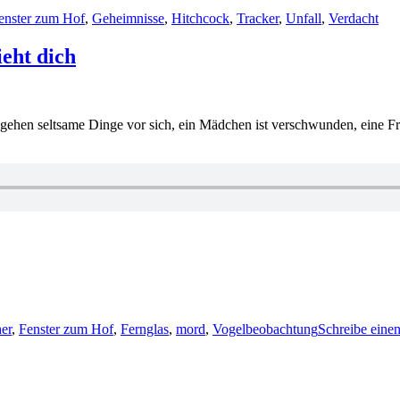
enster zum Hof
,
Geheimnisse
,
Hitchcock
,
Tracker
,
Unfall
,
Verdacht
ieht dich
ehen seltsame Dinge vor sich, ein Mädchen ist verschwunden, eine Fr
ter
er
,
Fenster zum Hof
,
Fernglas
,
mord
,
Vogelbeobachtung
Schreibe ein