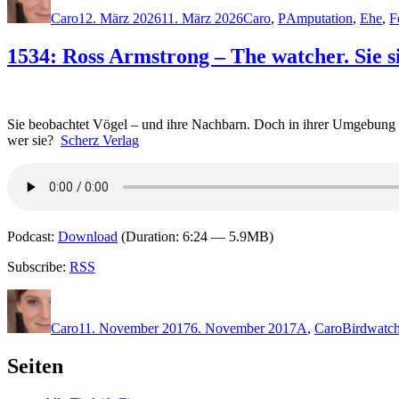
am
Caro
12. März 2026
11. März 2026
Caro
,
P
Amputation
,
Ehe
,
F
1534: Ross Armstrong – The watcher. Sie s
Sie beobachtet Vögel – und ihre Nachbarn. Doch in ihrer Umgebung g
wer sie?
Scherz Verlag
Podcast:
Download
(Duration: 6:24 — 5.9MB)
Subscribe:
RSS
Autor
Veröffentlicht
Kategorien
Schlagwör
am
Caro
11. November 2017
6. November 2017
A
,
Caro
Birdwatch
Seiten