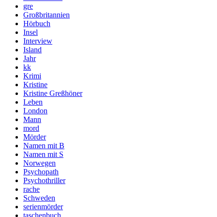
gre
Großbritannien
Hörbuch
Insel
Interview
Island
Jahr
kk
Krimi
Kristine
Kristine Greßhöner
Leben
London
Mann
mord
Mörder
Namen mit B
Namen mit S
Norwegen
Psychopath
Psychothriller
rache
Schweden
serienmörder
taschenbuch