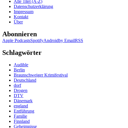
Alle Titel (A-Z)
Datenschutzerklärung
Impressum
Kontakt
Über
Abonnieren
Apple Podcasts
Spotify
Android
by Email
RSS
Schlagwörter
Audible
Berlin
Braunschweiger Krimifestival
Deutschland
dorf
Drogen
DTV
Dänemark
england
Entführung
Familie
Finnland
Geheimnisse