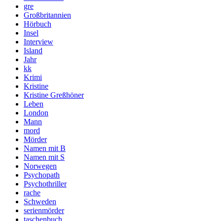
gre
Großbritannien
Hörbuch
Insel
Interview
Island
Jahr
kk
Krimi
Kristine
Kristine Greßhöner
Leben
London
Mann
mord
Mörder
Namen mit B
Namen mit S
Norwegen
Psychopath
Psychothriller
rache
Schweden
serienmörder
taschenbuch