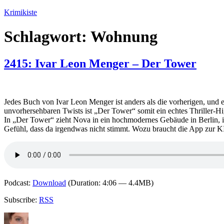
Zum
Krimikiste
Inhalt
springen
Schlagwort:
Wohnung
2415: Ivar Leon Menger – Der Tower
Jedes Buch von Ivar Leon Menger ist anders als die vorherigen, und 
unvorhersehbaren Twists ist „Der Tower“ somit ein echtes Thriller-Hi
In „Der Tower“ zieht Nova in ein hochmodernes Gebäude in Berlin, 
Gefühl, dass da irgendwas nicht stimmt. Wozu braucht die App zur 
Podcast:
Download
(Duration: 4:06 — 4.4MB)
Subscribe:
RSS
Autor
Veröffentlicht
Kategorien
Schlagwörter