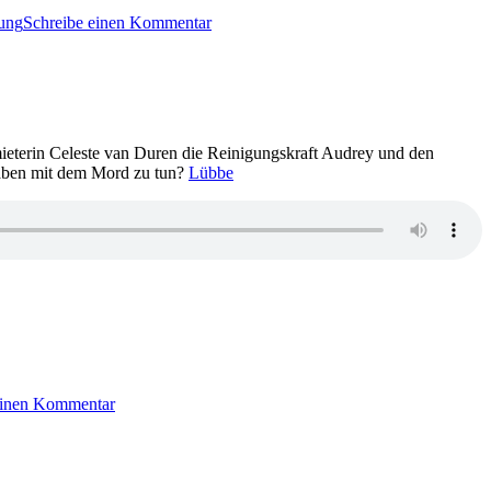
2415:
ung
Schreibe einen Kommentar
Ivar
Leon
Menger
–
Der
Tower
mieterin Celeste van Duren die Reinigungskraft Audrey und den
 haben mit dem Mord zu tun?
Lübbe
zu
2401:
einen Kommentar
Nicola
Whyte
–
Marchfield
Square