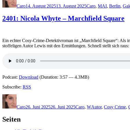
am
Caro
14. August 2025
13. August 2025
Caro
,
M
AI
,
Berlin
,
Gal
2401: Nicola Whyte – Marchfield Square
Ein echter Cosy-Crime-Detektivroman ist „Marchfield Square“: Als i
stoffeligen Autor Lewis mit den Ermittlungen. Schnell stellt sich ra
Podcast:
Download
(Duration: 3:57 — 4.3MB)
Subscribe:
RSS
Autor
Veröffentlicht
Kategorien
Schlagwörter
am
Caro
26. Juni 2025
26. Juni 2025
Caro
,
W
Autor
,
Cosy Crime
,
Seiten