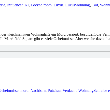
erie
,
Influencer
,
KI
,
Locked room
,
Luxus
,
Luxuswohnung
,
Tod
,
Wohn
n der gleichnamigen Wohnanlage ein Mord passiert, beauftragt die Ver
us: In Marchfield Square gibt es viele Geheimnisse. Aber welche davon
Geheimnisse
,
mord
,
Nachbarn
,
Putzfrau
,
Verdacht
,
Wohnung
Schreibe 