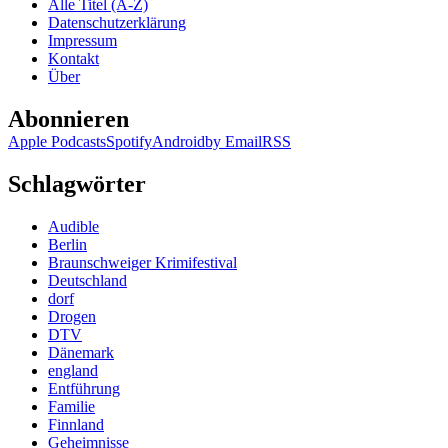
Alle Titel (A-Z)
Datenschutzerklärung
Impressum
Kontakt
Über
Abonnieren
Apple Podcasts
Spotify
Android
by Email
RSS
Schlagwörter
Audible
Berlin
Braunschweiger Krimifestival
Deutschland
dorf
Drogen
DTV
Dänemark
england
Entführung
Familie
Finnland
Geheimnisse