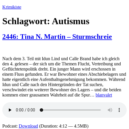
Zum
Krimikiste
Inhalt
springen
Schlagwort:
Autismus
2446: Tina N. Martin – Sturmschreie
Nach dem 3. Teil mit Idun Lind und Calle Brand habe ich gleich
den 4. gelesen – der sich um die Themen Flucht, Vertreibung und
Geflüchtetenpolitik dreht. Ein junger Mann wird erschossen in
einem Fluss gefunden. Er war Bewohner eines Abschiebelagers und
hatte eigentlich eine Aufenthaltsgenehmigung bekommen. Während
Idun und Calle nach den Hintergründen der Tat suchen,
verschwindet ein weiterer Bewohner des Lagers – und die beiden
kommen einer grausamen Wahrheit auf die Spur…
blanvalet
Podcast:
Download
(Duration: 4:12 — 4.5MB)