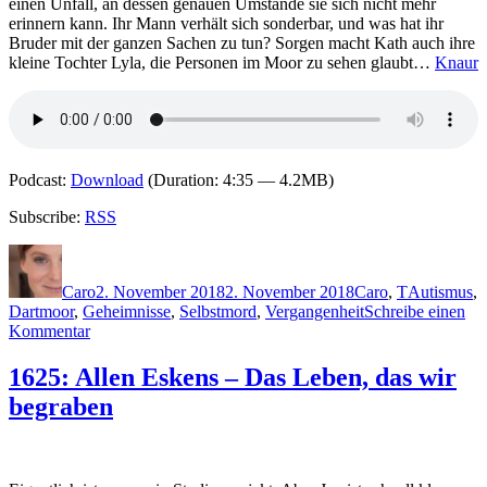
einen Unfall, an dessen genauen Umstände sie sich nicht mehr
erinnern kann. Ihr Mann verhält sich sonderbar, und was hat ihr
Bruder mit der ganzen Sachen zu tun? Sorgen macht Kath auch ihre
kleine Tochter Lyla, die Personen im Moor zu sehen glaubt…
Knaur
Podcast:
Download
(Duration: 4:35 — 4.2MB)
Subscribe:
RSS
Autor
Veröffentlicht
Kategorien
Schlagwört
am
Caro
2. November 2018
2. November 2018
Caro
,
T
Autismus
,
Dartmoor
,
Geheimnisse
,
Selbstmord
,
Vergangenheit
Schreibe einen
zu
Kommentar
1669:
S.
1625: Allen Eskens – Das Leben, das wir
K.
begraben
Tremayne
–
Mädchen
aus
dem