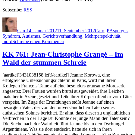
Subscribe:
RSS
Autor
Veröffentlicht
Kategorien
Schlagwörter
am
Caro
14. Januar 2012
11. September 2012
Caro
,
P
Asperger-
Syndrom
,
Autismus
,
Gerichtsverhandlung
,
Mehrperspektivität
,
zu
mord
Schreibe einen Kommentar
KK
785:
KK 761: Jean-Christophe Grangé – Im
Jodi
Wald der stummen Schreie
Picoult
–
In
[aartikel]3431038158:left[/aartikel] Jeanne Korowa, eine
den
erfolgreiche Untersuchungsrichterin in Paris, wird mit ihrem
Augen
Kollegen François Taine auf eine besonders grausame Mordserie
der
angesetzt: Drei Frauen wurden brutal ausgeweidet, ihre Leichen
anderen
makaber in Szene gesetzt und Teile ihrer Körper offenbar vom Täter
verspeist. Im Zuge der Ermittlungen stößt Jeanne auf einen
besorgten Vater, der von den unverständlichen Taten seines
autistischen Sohnes berichtet. Er ahnt, dass dieser zu unglaublichen
Verbrechen in der Lage ist. Könnte der junge Mann der Täter sein?
Die Suche nach der Wahrheit führt Jeanne bis in den Dschungel
Argentiniens. Was sie dort entdeckt, hätte sie sich in ihren
schlimmsten Albträumen nicht vorstellen können … Eine Rezension