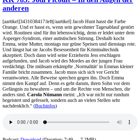
Owen
anderen
–
Im
Netz
[aartikel]3431038417:left[/aartikel] Jacob Hunt hasst die Farbe
der
Orange. Und er hasst es, wenn sein gewohnter Tagesablauf gestört
Spinne
wird. Routinen sind für ihn lebenswichtig, denn er leidet unter dem
Asperger-Syndrom, einer autistischen Störung. Deshalb kocht
Emma, seine Mutter, montags nur grüne Speisen und dienstags rote.
Und längst hat sie Jacobs Besessenheit für Kriminaltechnik
akzeptiert. Doch dann wird seine Erzieherin Jess erschlagen
aufgefunden, und Jacob wird des Mordes an der jungen Frau
verdächtigt. Die mühsam erkämpfte ‚Normalität’ in Emmas kleiner
Familie bricht zusammen. Jacob muss sich sich vor Gericht
verantworten. Alle Beweise sprechen gegen ihn. Doch Emma
nimmt den Kampf auf. Denn es geht darum, ihren Sohn vor dem
Gefängnis zu bewahren – und um die Rechte von Menschen, die
anders sind.
Carola Nümann
meint: „Ich war nicht nur rundum
begeistert und gefesselt, sondern auch an vielen Stellen sehr
nachdenklich.“ (
Buchinfos
)
Podcast:
Download
(Duration: 7:49 — 7.2MB)