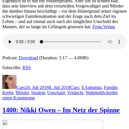
Eigentlich ist es nur ein Studienprojekt. Aber Joe ist schnell klar,
Moor
dass sein Interview mit dem verurteilten Vergewaltiger und Mörder
ihn darüber hinaus beschäftigt – vor dem Hintergrund seiner eigenen
schwierigen Familiensituation und der Frage nach dem Ziel im
Leben – und auf einmal auch nach der möglichen Unschuld des
Mannes, der so lange im Gefängnis gesessen hat.
Festa Verlag
Podcast:
Download
(Duration: 5:17 — 4.8MB)
Subscribe:
RSS
Autor
Veröffentlicht
Kategorien
Schlagwörter
am
Caro
20. Juli 2018
8. Juli 2018
Caro
,
E
Autismus
,
Familie
,
Krebs
,
Mörder
,
Student
,
Unschuld
,
Verdacht
,
Wahrheit
Schreibe
zu
einen Kommentar
1625:
Allen
1400: Nikki Owen – Im Netz der Spinne
Eskens
–
Das
Leben,