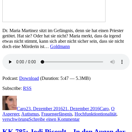
Dr. Maria Martinez sitzt im Gefängnis, denn sie hat einen Priester
getötet. Hat sie? Oder hat sie nicht? Maria merkt, dass da irgend
etwas nicht stimmt, kann sich aber nicht sicher sein, dass sie nicht
doch eine Mörderin ist…
Goldmann
Podcast:
Download
(Duration: 5:47 — 5.3MB)
Subscribe:
RSS
Autor
Veröffentlicht
Kategorien
Schlagwö
am
Caro
23. Dezember 2016
21. Dezember 2016
Caro
,
O
Asperger
,
Autismus
,
Frauengefängnis
,
Hochfunktiontionalität
,
zu
verschwörung
Schreibe einen Kommentar
1400:
Nikki
KK 785: Jodi Picoult – In den Augen der