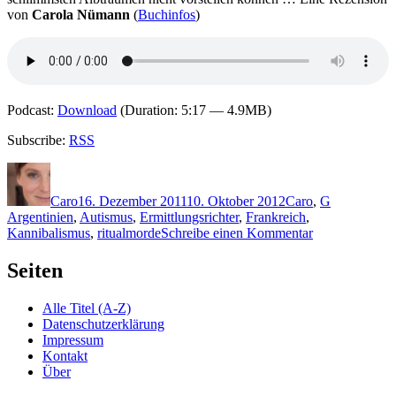
von
Carola Nümann
(
Buchinfos
)
Podcast:
Download
(Duration: 5:17 — 4.9MB)
Subscribe:
RSS
Autor
Veröffentlicht
Kategorien
Schlagwört
am
Caro
16. Dezember 2011
10. Oktober 2012
Caro
,
G
Argentinien
,
Autismus
,
Ermittlungsrichter
,
Frankreich
,
zu
Kannibalismus
,
ritualmorde
Schreibe einen Kommentar
KK
761:
Seiten
Jean-
Christophe
Alle Titel (A-Z)
Grangé
Datenschutzerklärung
–
Impressum
Im
Kontakt
Wald
Über
der
stummen