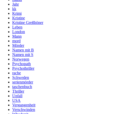
Jahr
kk
Krimi
Kristine
Kristine Greßhöner
Leben
London
Mann
mord
Mörder
Namen mit B
Namen mit S
Norwegen
Psychopath
Psychothriller
rache
Schweden
serienmörder
taschenbuch
Thriller
Unfall
USA
Vergangenheit
Verschwinden