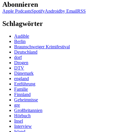
Abonnieren
Schreie
Apple Podcasts
Spotify
Android
by Email
RSS
Schlagwörter
Audible
Berlin
Braunschweiger Krimifestival
Deutschland
dorf
Drogen
DTV
Dänemark
england
Entführung
Familie
Finnland
Geheimnisse
gre
Großbritannien
Hörbuch
Insel
Interview
Island