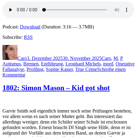
Podcast:
Download
(Duration: 3:16 — 3.7MB)
Subscribe:
RSS
Autor
Veröffentlicht
Kategorien
Schlag
am
Caro
3. Dezember 2025
30. November 2025
Caro
,
M
,
P
Autismus
,
Bremen
,
Entführung
,
Leonhard Michels
,
mord
,
Operative
Fallanalyse
,
Profiling
,
Sophie Kaiser
,
True Crime
Schreibe einen
zu
Kommentar
2436:
Axel
1802: Simon Mason – Kid got shot
Petermann
&
Petra
Mattfeldt
Garvie Smith soll eigentlich immer noch seine Prüfungen bestehen,
–
vor allem wenn es nach seiner Mutter geht. Ihn interessiert das
Im
allerdings weniger, denn ein Schüler seiner Schule ist erschossen
Kopf
gefunden worden. Erneut braucht DI Singh seine Hilfe, denn er ist
des
aufgrund der Vorfälle aus dem letzten Band, an denen Garvie ja
Bösen.