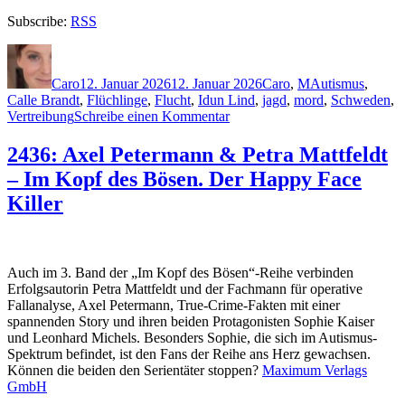
Subscribe:
RSS
Autor
Veröffentlicht
Kategorien
Schlagwörter
am
Caro
12. Januar 2026
12. Januar 2026
Caro
,
M
Autismus
,
Calle Brandt
,
Flüchlinge
,
Flucht
,
Idun Lind
,
jagd
,
mord
,
Schweden
,
zu
Vertreibung
Schreibe einen Kommentar
2446:
Tina
2436: Axel Petermann & Petra Mattfeldt
N.
– Im Kopf des Bösen. Der Happy Face
Martin
–
Killer
Sturmschreie
Auch im 3. Band der „Im Kopf des Bösen“-Reihe verbinden
Erfolgsautorin Petra Mattfeldt und der Fachmann für operative
Fallanalyse, Axel Petermann, True-Crime-Fakten mit einer
spannenden Story und ihren beiden Protagonisten Sophie Kaiser
und Leonhard Michels. Besonders Sophie, die sich im Autismus-
Spektrum befindet, ist den Fans der Reihe ans Herz gewachsen.
Können die beiden den Serientäter stoppen?
Maximum Verlags
GmbH