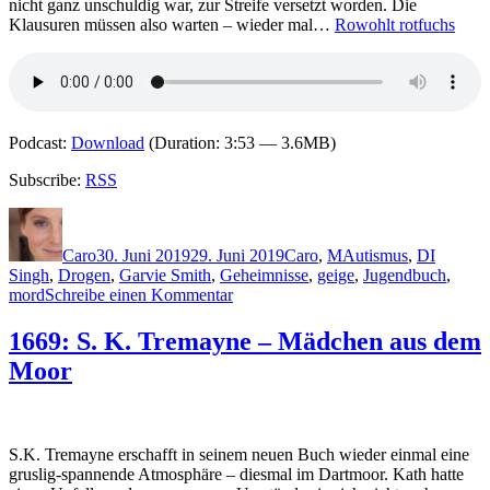
nicht ganz unschuldig war, zur Streife versetzt worden. Die
Der
Klausuren müssen also warten – wieder mal…
Rowohlt rotfuchs
Happy
Face
Killer
Podcast:
Download
(Duration: 3:53 — 3.6MB)
Subscribe:
RSS
Autor
Veröffentlicht
Kategorien
Schlagwörter
am
Caro
30. Juni 2019
29. Juni 2019
Caro
,
M
Autismus
,
DI
Singh
,
Drogen
,
Garvie Smith
,
Geheimnisse
,
geige
,
Jugendbuch
,
zu
mord
Schreibe einen Kommentar
1802:
Simon
1669: S. K. Tremayne – Mädchen aus dem
Mason
Moor
–
Kid
got
shot
S.K. Tremayne erschafft in seinem neuen Buch wieder einmal eine
gruslig-spannende Atmosphäre – diesmal im Dartmoor. Kath hatte