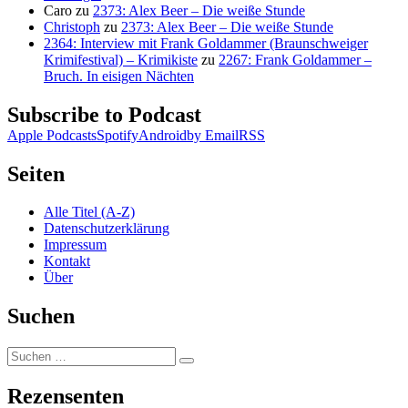
Caro
zu
2373: Alex Beer – Die weiße Stunde
Christoph
zu
2373: Alex Beer – Die weiße Stunde
2364: Interview mit Frank Goldammer (Braunschweiger
Krimifestival) – Krimikiste
zu
2267: Frank Goldammer –
Bruch. In eisigen Nächten
Subscribe to Podcast
Apple Podcasts
Spotify
Android
by Email
RSS
Seiten
Alle Titel (A-Z)
Datenschutzerklärung
Impressum
Kontakt
Über
Suchen
Suchen
Suchen
nach:
Rezensenten