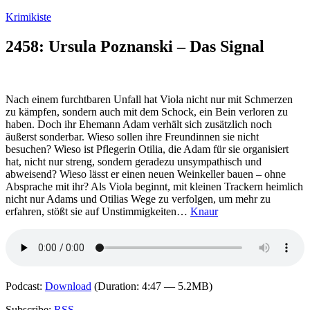
Zum
Krimikiste
Inhalt
springen
2458: Ursula Poznanski – Das Signal
Nach einem furchtbaren Unfall hat Viola nicht nur mit Schmerzen
zu kämpfen, sondern auch mit dem Schock, ein Bein verloren zu
haben. Doch ihr Ehemann Adam verhält sich zusätzlich noch
äußerst sonderbar. Wieso sollen ihre Freundinnen sie nicht
besuchen? Wieso ist Pflegerin Otilia, die Adam für sie organisiert
hat, nicht nur streng, sondern geradezu unsympathisch und
abweisend? Wieso lässt er einen neuen Weinkeller bauen – ohne
Absprache mit ihr? Als Viola beginnt, mit kleinen Trackern heimlich
nicht nur Adams und Otilias Wege zu verfolgen, um mehr zu
erfahren, stößt sie auf Unstimmigkeiten…
Knaur
Podcast:
Download
(Duration: 4:47 — 5.2MB)
Subscribe:
RSS