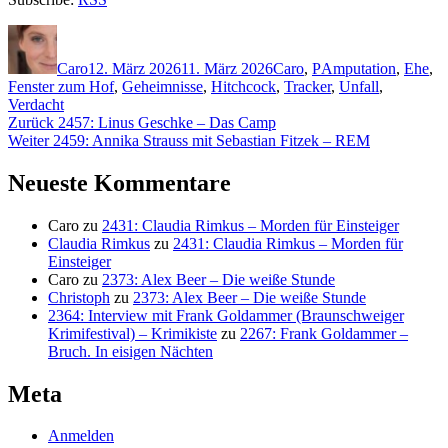
Autor
Veröffentlicht
Kategorien
Schlagwörter
am
Caro
12. März 2026
11. März 2026
Caro
,
P
Amputation
,
Ehe
,
Fenster zum Hof
,
Geheimnisse
,
Hitchcock
,
Tracker
,
Unfall
,
Verdacht
Beitragsnavigation
Vorheriger
Zurück
2457: Linus Geschke – Das Camp
Nächster
Beitrag:
Weiter
2459: Annika Strauss mit Sebastian Fitzek – REM
Beitrag:
Neueste Kommentare
Caro
zu
2431: Claudia Rimkus – Morden für Einsteiger
Claudia Rimkus
zu
2431: Claudia Rimkus – Morden für
Einsteiger
Caro
zu
2373: Alex Beer – Die weiße Stunde
Christoph
zu
2373: Alex Beer – Die weiße Stunde
2364: Interview mit Frank Goldammer (Braunschweiger
Krimifestival) – Krimikiste
zu
2267: Frank Goldammer –
Bruch. In eisigen Nächten
Meta
Anmelden