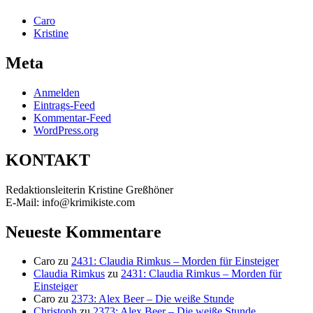
Caro
Kristine
Meta
Anmelden
Eintrags-Feed
Kommentar-Feed
WordPress.org
KONTAKT
Redaktionsleiterin Kristine Greßhöner
E-Mail: info@krimikiste.com
Neueste Kommentare
Caro
zu
2431: Claudia Rimkus – Morden für Einsteiger
Claudia Rimkus
zu
2431: Claudia Rimkus – Morden für
Einsteiger
Caro
zu
2373: Alex Beer – Die weiße Stunde
Christoph
zu
2373: Alex Beer – Die weiße Stunde