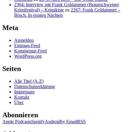
2364: Interview mit Frank Goldammer (Braunschweiger
Krimifestival) – Krimikiste
zu
2267: Frank Goldammer –
Bruch. In eisigen Nächten
Meta
Anmelden
Eintrags-Feed
Kommentar-Feed
WordPress.org
Seiten
Alle Titel (A-Z)
Datenschutzerklärung
Impressum
Kontakt
Über
Abonnieren
Apple Podcasts
Spotify
Android
by Email
RSS