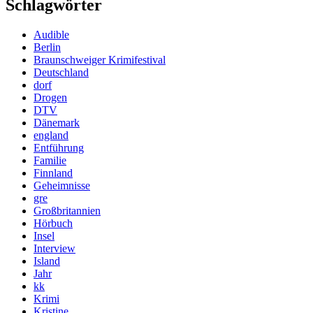
Schlagwörter
Audible
Berlin
Braunschweiger Krimifestival
Deutschland
dorf
Drogen
DTV
Dänemark
england
Entführung
Familie
Finnland
Geheimnisse
gre
Großbritannien
Hörbuch
Insel
Interview
Island
Jahr
kk
Krimi
Kristine