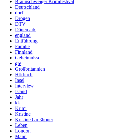
Braunschweiger Krimifestival
Deutschland
dorf
Drogen
DTV
Dänemark
england
Entführung
Familie
Finnland
Geheimnisse
gre
Großbritannien
Hörbuch
Insel
Interview
Island
Jahr
kk
Krimi
Kristine
Kristine Greßhöner
Leben
London
Mann