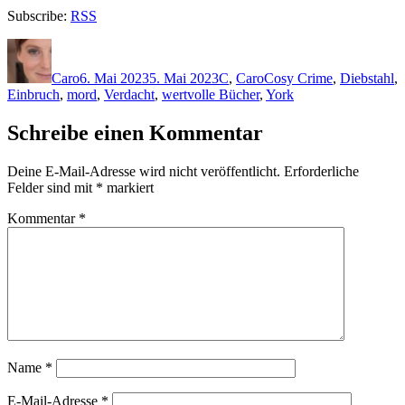
Subscribe:
RSS
Autor
Veröffentlicht
Kategorien
Schlagwörter
am
Caro
6. Mai 2023
5. Mai 2023
C
,
Caro
Cosy Crime
,
Diebstahl
,
Einbruch
,
mord
,
Verdacht
,
wertvolle Bücher
,
York
Schreibe einen Kommentar
Deine E-Mail-Adresse wird nicht veröffentlicht.
Erforderliche
Felder sind mit
*
markiert
Kommentar
*
Name
*
E-Mail-Adresse
*