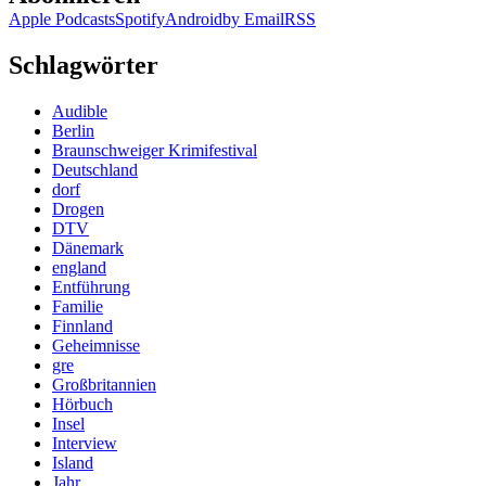
Apple Podcasts
Spotify
Android
by Email
RSS
Schlagwörter
Audible
Berlin
Braunschweiger Krimifestival
Deutschland
dorf
Drogen
DTV
Dänemark
england
Entführung
Familie
Finnland
Geheimnisse
gre
Großbritannien
Hörbuch
Insel
Interview
Island
Jahr