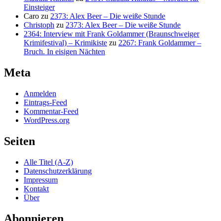
Einsteiger
Caro
zu
2373: Alex Beer – Die weiße Stunde
Christoph
zu
2373: Alex Beer – Die weiße Stunde
2364: Interview mit Frank Goldammer (Braunschweiger
Krimifestival) – Krimikiste
zu
2267: Frank Goldammer –
Bruch. In eisigen Nächten
Meta
Anmelden
Eintrags-Feed
Kommentar-Feed
WordPress.org
Seiten
Alle Titel (A-Z)
Datenschutzerklärung
Impressum
Kontakt
Über
Abonnieren