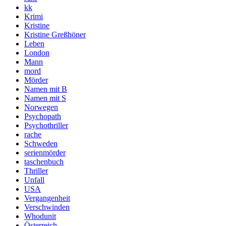
kk
Krimi
Kristine
Kristine Greßhöner
Leben
London
Mann
mord
Mörder
Namen mit B
Namen mit S
Norwegen
Psychopath
Psychothriller
rache
Schweden
serienmörder
taschenbuch
Thriller
Unfall
USA
Vergangenheit
Verschwinden
Whodunit
Österreich