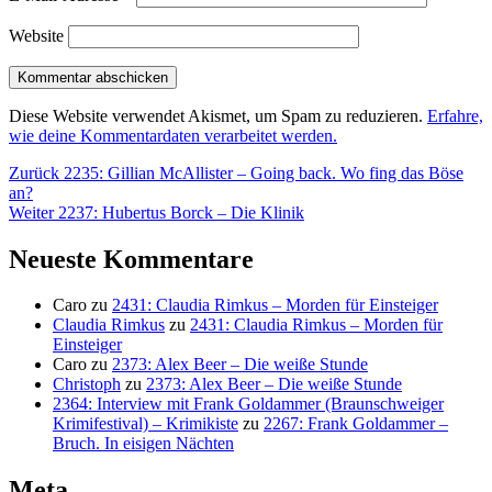
Website
Diese Website verwendet Akismet, um Spam zu reduzieren.
Erfahre,
wie deine Kommentardaten verarbeitet werden.
Beitragsnavigation
Vorheriger
Zurück
2235: Gillian McAllister – Going back. Wo fing das Böse
Beitrag:
an?
Nächster
Weiter
2237: Hubertus Borck – Die Klinik
Beitrag:
Neueste Kommentare
Caro
zu
2431: Claudia Rimkus – Morden für Einsteiger
Claudia Rimkus
zu
2431: Claudia Rimkus – Morden für
Einsteiger
Caro
zu
2373: Alex Beer – Die weiße Stunde
Christoph
zu
2373: Alex Beer – Die weiße Stunde
2364: Interview mit Frank Goldammer (Braunschweiger
Krimifestival) – Krimikiste
zu
2267: Frank Goldammer –
Bruch. In eisigen Nächten
Meta