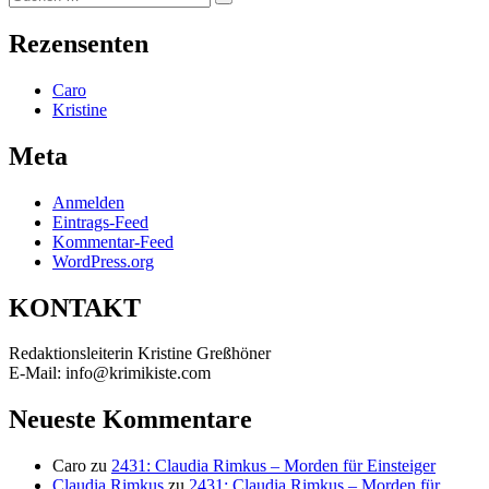
Suchen
nach:
Rezensenten
Caro
Kristine
Meta
Anmelden
Eintrags-Feed
Kommentar-Feed
WordPress.org
KONTAKT
Redaktionsleiterin Kristine Greßhöner
E-Mail: info@krimikiste.com
Neueste Kommentare
Caro
zu
2431: Claudia Rimkus – Morden für Einsteiger
Claudia Rimkus
zu
2431: Claudia Rimkus – Morden für