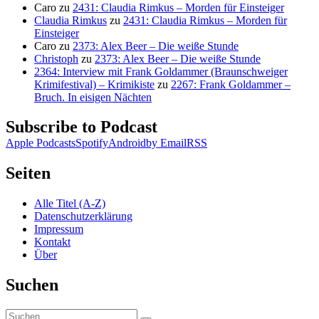
Caro
zu
2431: Claudia Rimkus – Morden für Einsteiger
Claudia Rimkus
zu
2431: Claudia Rimkus – Morden für
Einsteiger
Caro
zu
2373: Alex Beer – Die weiße Stunde
Christoph
zu
2373: Alex Beer – Die weiße Stunde
2364: Interview mit Frank Goldammer (Braunschweiger
Krimifestival) – Krimikiste
zu
2267: Frank Goldammer –
Bruch. In eisigen Nächten
Subscribe to Podcast
Apple Podcasts
Spotify
Android
by Email
RSS
Seiten
Alle Titel (A-Z)
Datenschutzerklärung
Impressum
Kontakt
Über
Suchen
Suchen