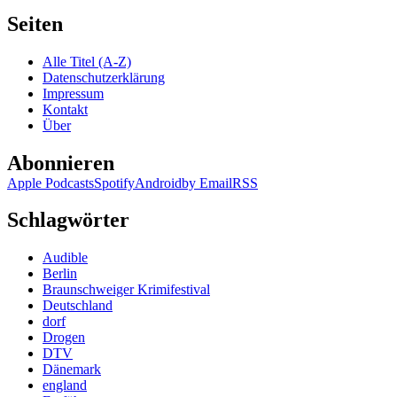
Seiten
Alle Titel (A-Z)
Datenschutzerklärung
Impressum
Kontakt
Über
Abonnieren
Apple Podcasts
Spotify
Android
by Email
RSS
Schlagwörter
Audible
Berlin
Braunschweiger Krimifestival
Deutschland
dorf
Drogen
DTV
Dänemark
england