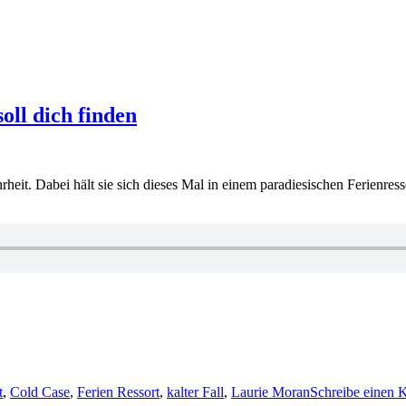
oll dich finden
heit. Dabei hält sie sich dieses Mal in einem paradiesischen Ferienre
t
,
Cold Case
,
Ferien Ressort
,
kalter Fall
,
Laurie Moran
Schreibe einen