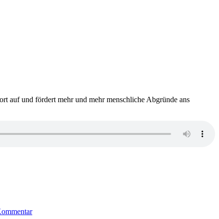
ssort auf und fördert mehr und mehr menschliche Abgründe ans
zu
1462:
 Kommentar
Mary