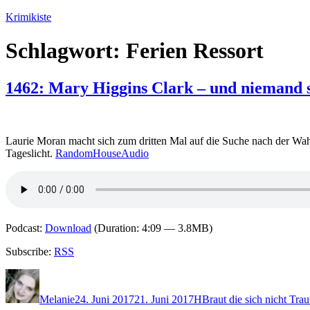
Zum
Krimikiste
Inhalt
springen
Schlagwort:
Ferien Ressort
1462: Mary Higgins Clark – und niemand s
Laurie Moran macht sich zum dritten Mal auf die Suche nach der Wahr
Tageslicht.
RandomHouseAudio
Podcast:
Download
(Duration: 4:09 — 3.8MB)
Subscribe:
RSS
Autor
Veröffentlicht
Kategorien
Schlagwörter
am
Melanie
24. Juni 2017
21. Juni 2017
H
Braut die sich nicht Trau