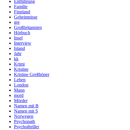
Entführung
Familie
Finnland
Geheimnisse
gre
Großbritannien
Hörbuch
Insel
Interview
Island
Jahr
kk
Krimi
Kristine
Kristine Greßhöner
Leben
London
Mann
mord
Mörder
Namen mit B
Namen mit S
Norwegen
Psychopath
Psychothriller