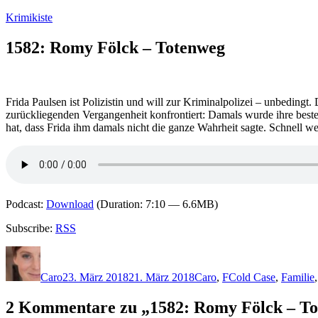
Zum
Krimikiste
Inhalt
springen
1582: Romy Fölck – Totenweg
Frida Paulsen ist Polizistin und will zur Kriminalpolizei – unbedingt.
zurückliegenden Vergangenheit konfrontiert: Damals wurde ihre beste
hat, dass Frida ihm damals nicht die ganze Wahrheit sagte. Schnell 
Podcast:
Download
(Duration: 7:10 — 6.6MB)
Subscribe:
RSS
Autor
Veröffentlicht
Kategorien
Schlagwörter
am
Caro
23. März 2018
21. März 2018
Caro
,
F
Cold Case
,
Familie
2 Kommentare zu „1582: Romy Fölck – T