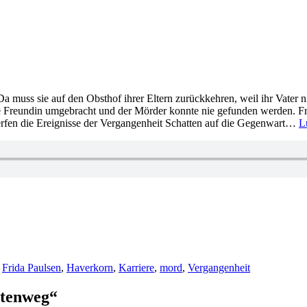
 Da muss sie auf den Obsthof ihrer Eltern zurückkehren, weil ihr Vater 
 Freundin umgebracht und der Mörder konnte nie gefunden werden. Frid
werfen die Ereignisse der Vergangenheit Schatten auf die Gegenwart…
L
,
Frida Paulsen
,
Haverkorn
,
Karriere
,
mord
,
Vergangenheit
otenweg“