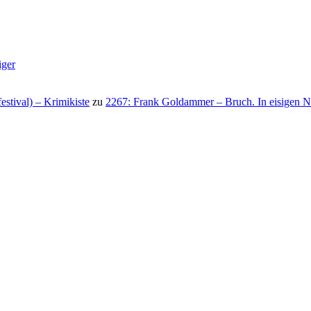
iger
stival) – Krimikiste
zu
2267: Frank Goldammer – Bruch. In eisigen N