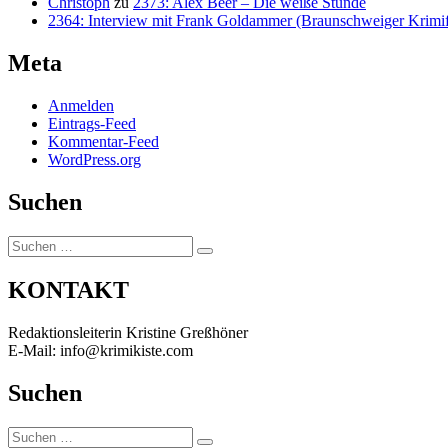
Christoph
zu
2373: Alex Beer – Die weiße Stunde
2364: Interview mit Frank Goldammer (Braunschweiger Krimife
Meta
Anmelden
Eintrags-Feed
Kommentar-Feed
WordPress.org
Suchen
Suchen
Suchen
nach:
KONTAKT
Redaktionsleiterin Kristine Greßhöner
E-Mail: info@krimikiste.com
Suchen
Suchen