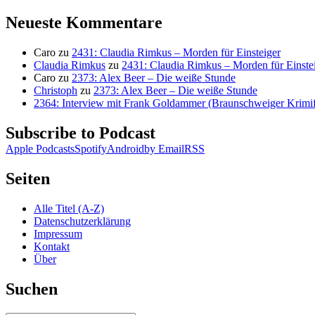
Suchen
nach:
Neueste Kommentare
Caro
zu
2431: Claudia Rimkus – Morden für Einsteiger
Claudia Rimkus
zu
2431: Claudia Rimkus – Morden für Einste
Caro
zu
2373: Alex Beer – Die weiße Stunde
Christoph
zu
2373: Alex Beer – Die weiße Stunde
2364: Interview mit Frank Goldammer (Braunschweiger Krimife
Subscribe to Podcast
Apple Podcasts
Spotify
Android
by Email
RSS
Seiten
Alle Titel (A-Z)
Datenschutzerklärung
Impressum
Kontakt
Über
Suchen