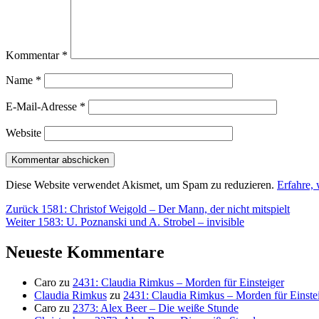
Kommentar
*
Name
*
E-Mail-Adresse
*
Website
Diese Website verwendet Akismet, um Spam zu reduzieren.
Erfahre,
Beitragsnavigation
Vorheriger
Zurück
1581: Christof Weigold – Der Mann, der nicht mitspielt
Nächster
Beitrag:
Weiter
1583: U. Poznanski und A. Strobel – invisible
Beitrag:
Neueste Kommentare
Caro
zu
2431: Claudia Rimkus – Morden für Einsteiger
Claudia Rimkus
zu
2431: Claudia Rimkus – Morden für Einste
Caro
zu
2373: Alex Beer – Die weiße Stunde