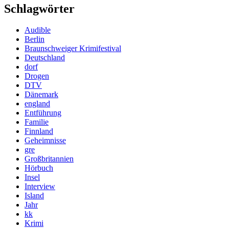
Schlagwörter
Audible
Berlin
Braunschweiger Krimifestival
Deutschland
dorf
Drogen
DTV
Dänemark
england
Entführung
Familie
Finnland
Geheimnisse
gre
Großbritannien
Hörbuch
Insel
Interview
Island
Jahr
kk
Krimi