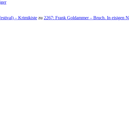
iger
stival) – Krimikiste
zu
2267: Frank Goldammer – Bruch. In eisigen N