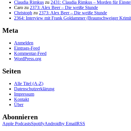
Claudia Rimkus
zu
2431: Claudia Rimkus – Morden für Einste
Caro
zu
2373: Alex Beer – Die weiße Stunde
Christoph
zu
2373: Alex Beer – Die weiße Stunde
2364: Interview mit Frank Goldammer (Braunschweiger Krimife
Meta
Anmelden
Eintrags-Feed
Kommentar-Feed
WordPress.org
Seiten
Alle Titel (A-Z)
Datenschutzerklärung
Impressum
Kontakt
Über
Abonnieren
Apple Podcasts
Spotify
Android
by Email
RSS