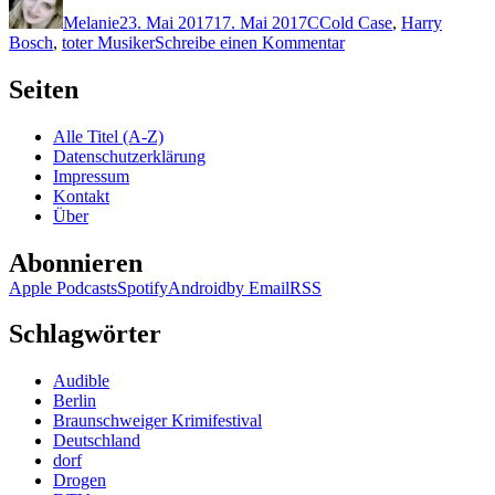
am
Melanie
23. Mai 2017
17. Mai 2017
C
Cold Case
,
Harry
zu
Bosch
,
toter Musiker
Schreibe einen Kommentar
1446:
Michael
Seiten
Connelly
–
Alle Titel (A-Z)
Scharfschuss
Datenschutzerklärung
Impressum
Kontakt
Über
Abonnieren
Apple Podcasts
Spotify
Android
by Email
RSS
Schlagwörter
Audible
Berlin
Braunschweiger Krimifestival
Deutschland
dorf
Drogen