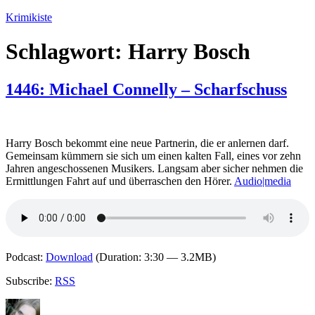
Zum
Krimikiste
Inhalt
springen
Schlagwort:
Harry Bosch
1446: Michael Connelly – Scharfschuss
Harry Bosch bekommt eine neue Partnerin, die er anlernen darf.
Gemeinsam kümmern sie sich um einen kalten Fall, eines vor zehn
Jahren angeschossenen Musikers. Langsam aber sicher nehmen die
Ermittlungen Fahrt auf und überraschen den Hörer.
Audio|media
Podcast:
Download
(Duration: 3:30 — 3.2MB)
Subscribe:
RSS
Autor
Veröffentlicht
Kategorien
Schlagwörter