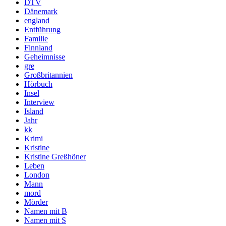
DTV
Dänemark
england
Entführung
Familie
Finnland
Geheimnisse
gre
Großbritannien
Hörbuch
Insel
Interview
Island
Jahr
kk
Krimi
Kristine
Kristine Greßhöner
Leben
London
Mann
mord
Mörder
Namen mit B
Namen mit S