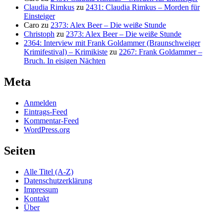
Claudia Rimkus
zu
2431: Claudia Rimkus – Morden für
Einsteiger
Caro
zu
2373: Alex Beer – Die weiße Stunde
Christoph
zu
2373: Alex Beer – Die weiße Stunde
2364: Interview mit Frank Goldammer (Braunschweiger
Krimifestival) – Krimikiste
zu
2267: Frank Goldammer –
Bruch. In eisigen Nächten
Meta
Anmelden
Eintrags-Feed
Kommentar-Feed
WordPress.org
Seiten
Alle Titel (A-Z)
Datenschutzerklärung
Impressum
Kontakt
Über