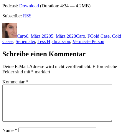
Podcast:
Download
(Duration: 4:34 — 4.2MB)
Subscribe:
RSS
Autor
Veröffentlicht
Kategorien
Schlagwörter
am
Caro
6. März 2020
5. März 2020
Caro
,
F
Cold Case
,
Cold
Cases
,
Serientäter
,
Tess Hjalmarsson
,
Vermisste Person
Schreibe einen Kommentar
Deine E-Mail-Adresse wird nicht veröffentlicht.
Erforderliche
Felder sind mit
*
markiert
Kommentar
*
Name
*