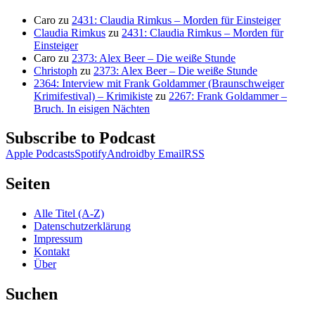
Caro
zu
2431: Claudia Rimkus – Morden für Einsteiger
Claudia Rimkus
zu
2431: Claudia Rimkus – Morden für
Einsteiger
Caro
zu
2373: Alex Beer – Die weiße Stunde
Christoph
zu
2373: Alex Beer – Die weiße Stunde
2364: Interview mit Frank Goldammer (Braunschweiger
Krimifestival) – Krimikiste
zu
2267: Frank Goldammer –
Bruch. In eisigen Nächten
Subscribe to Podcast
Apple Podcasts
Spotify
Android
by Email
RSS
Seiten
Alle Titel (A-Z)
Datenschutzerklärung
Impressum
Kontakt
Über
Suchen