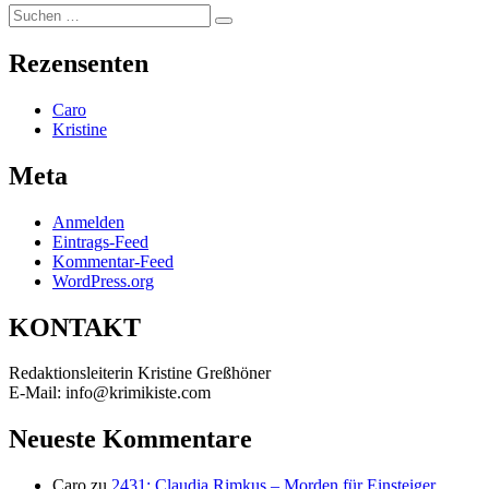
Suchen
Suchen
nach:
Rezensenten
Caro
Kristine
Meta
Anmelden
Eintrags-Feed
Kommentar-Feed
WordPress.org
KONTAKT
Redaktionsleiterin Kristine Greßhöner
E-Mail: info@krimikiste.com
Neueste Kommentare
Caro
zu
2431: Claudia Rimkus – Morden für Einsteiger