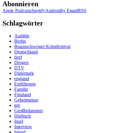
Abonnieren
Apple Podcasts
Spotify
Android
by Email
RSS
Schlagwörter
Audible
Berlin
Braunschweiger Krimifestival
Deutschland
dorf
Drogen
DTV
Dänemark
england
Entführung
Familie
Finnland
Geheimnisse
gre
Großbritannien
Hörbuch
Insel
Interview
Island