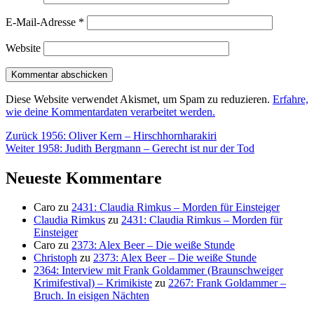
E-Mail-Adresse
*
Website
Diese Website verwendet Akismet, um Spam zu reduzieren.
Erfahre,
wie deine Kommentardaten verarbeitet werden.
Beitragsnavigation
Vorheriger
Zurück
1956: Oliver Kern – Hirschhornharakiri
Nächster
Beitrag:
Weiter
1958: Judith Bergmann – Gerecht ist nur der Tod
Beitrag:
Neueste Kommentare
Caro
zu
2431: Claudia Rimkus – Morden für Einsteiger
Claudia Rimkus
zu
2431: Claudia Rimkus – Morden für
Einsteiger
Caro
zu
2373: Alex Beer – Die weiße Stunde
Christoph
zu
2373: Alex Beer – Die weiße Stunde
2364: Interview mit Frank Goldammer (Braunschweiger
Krimifestival) – Krimikiste
zu
2267: Frank Goldammer –
Bruch. In eisigen Nächten