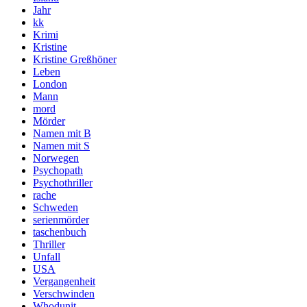
Jahr
kk
Krimi
Kristine
Kristine Greßhöner
Leben
London
Mann
mord
Mörder
Namen mit B
Namen mit S
Norwegen
Psychopath
Psychothriller
rache
Schweden
serienmörder
taschenbuch
Thriller
Unfall
USA
Vergangenheit
Verschwinden
Whodunit