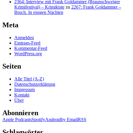
2364: Interview mit Frank Goldammer (Braunschweiger
Krimifestival) – Krimikiste
zu
2267: Frank Goldammer –
Bruch. In eisigen Nächten
Meta
Anmelden
Eintrags-Feed
Kommentar-Feed
WordPress.org
Seiten
Alle Titel (A-Z)
Datenschutzerklärung
Impressum
Kontakt
Über
Abonnieren
Apple Podcasts
Spotify
Android
by Email
RSS
Schlagwörter