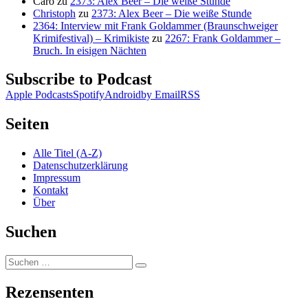
Caro
zu
2373: Alex Beer – Die weiße Stunde
Christoph
zu
2373: Alex Beer – Die weiße Stunde
2364: Interview mit Frank Goldammer (Braunschweiger
Krimifestival) – Krimikiste
zu
2267: Frank Goldammer –
Bruch. In eisigen Nächten
Subscribe to Podcast
Apple Podcasts
Spotify
Android
by Email
RSS
Seiten
Alle Titel (A-Z)
Datenschutzerklärung
Impressum
Kontakt
Über
Suchen
Suchen
Suchen
nach:
Rezensenten