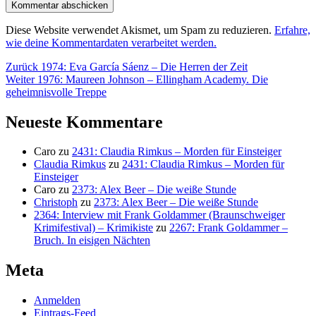
Diese Website verwendet Akismet, um Spam zu reduzieren.
Erfahre,
wie deine Kommentardaten verarbeitet werden.
Beitragsnavigation
Vorheriger
Zurück
1974: Eva García Sáenz – Die Herren der Zeit
Nächster
Beitrag:
Weiter
1976: Maureen Johnson – Ellingham Academy. Die
Beitrag:
geheimnisvolle Treppe
Neueste Kommentare
Caro
zu
2431: Claudia Rimkus – Morden für Einsteiger
Claudia Rimkus
zu
2431: Claudia Rimkus – Morden für
Einsteiger
Caro
zu
2373: Alex Beer – Die weiße Stunde
Christoph
zu
2373: Alex Beer – Die weiße Stunde
2364: Interview mit Frank Goldammer (Braunschweiger
Krimifestival) – Krimikiste
zu
2267: Frank Goldammer –
Bruch. In eisigen Nächten
Meta
Anmelden
Eintrags-Feed