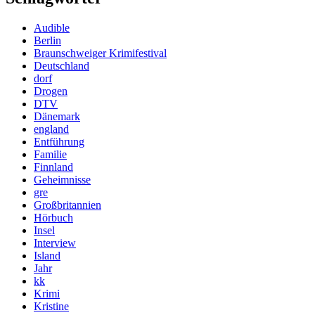
Audible
Berlin
Braunschweiger Krimifestival
Deutschland
dorf
Drogen
DTV
Dänemark
england
Entführung
Familie
Finnland
Geheimnisse
gre
Großbritannien
Hörbuch
Insel
Interview
Island
Jahr
kk
Krimi
Kristine