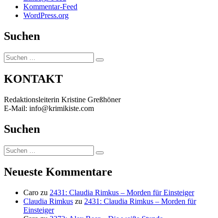
Kommentar-Feed
WordPress.org
Suchen
Suchen
Suchen
nach:
KONTAKT
Redaktionsleiterin Kristine Greßhöner
E-Mail: info@krimikiste.com
Suchen
Suchen
Suchen
nach:
Neueste Kommentare
Caro
zu
2431: Claudia Rimkus – Morden für Einsteiger
Claudia Rimkus
zu
2431: Claudia Rimkus – Morden für
Einsteiger