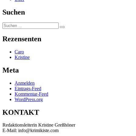
Suchen
Suchen
Suchen
nach:
Rezensenten
Caro
Kristine
Meta
Anmelden
Eintrags-Feed
Kommentar-Feed
WordPress.org
KONTAKT
Redaktionsleiterin Kristine Greßhöner
E-Mail: info@krimikiste.com