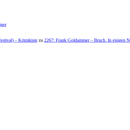
iger
stival) – Krimikiste
zu
2267: Frank Goldammer – Bruch. In eisigen N