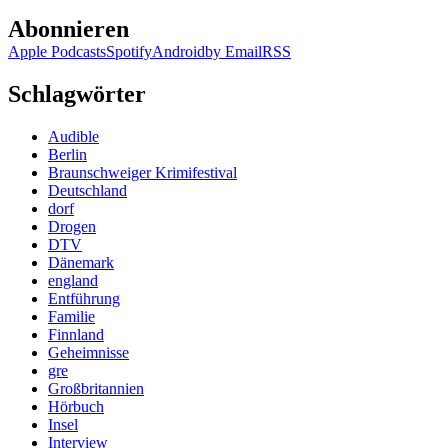
Abonnieren
Apple Podcasts
Spotify
Android
by Email
RSS
Schlagwörter
Audible
Berlin
Braunschweiger Krimifestival
Deutschland
dorf
Drogen
DTV
Dänemark
england
Entführung
Familie
Finnland
Geheimnisse
gre
Großbritannien
Hörbuch
Insel
Interview