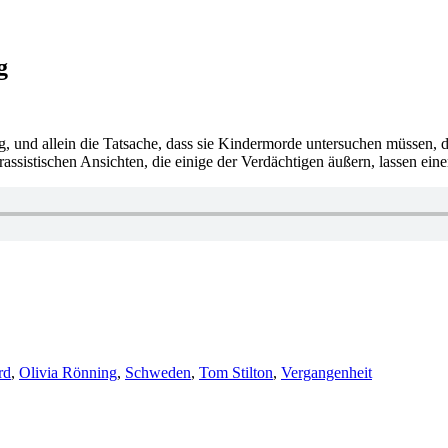
g
, und allein die Tatsache, dass sie Kindermorde untersuchen müssen, d
e rassistischen Ansichten, die einige der Verdächtigen äußern, lassen 
rd
,
Olivia Rönning
,
Schweden
,
Tom Stilton
,
Vergangenheit