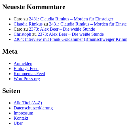
Neueste Kommentare
Caro
zu
2431: Claudia Rimkus – Morden für Einsteiger
Claudia Rimkus
zu
2431: Claudia Rimkus – Morden für Einste
Caro
zu
2373: Alex Beer – Die weiße Stunde
Christoph
zu
2373: Alex Beer – Die weiße Stunde
2364: Interview mit Frank Goldammer (Braunschweiger Krimife
Meta
Anmelden
Eintrags-Feed
Kommentar-Feed
WordPress.org
Seiten
Alle Titel (A-Z)
Datenschutzerklärung
Impressum
Kontakt
Über