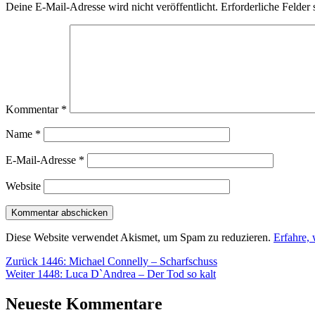
Deine E-Mail-Adresse wird nicht veröffentlicht.
Erforderliche Felder 
Kommentar
*
Name
*
E-Mail-Adresse
*
Website
Diese Website verwendet Akismet, um Spam zu reduzieren.
Erfahre,
Beitragsnavigation
Vorheriger
Zurück
1446: Michael Connelly – Scharfschuss
Nächster
Beitrag:
Weiter
1448: Luca D`Andrea – Der Tod so kalt
Beitrag:
Neueste Kommentare