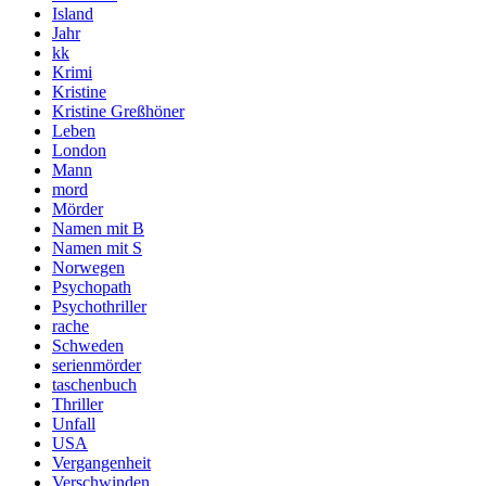
Island
Jahr
kk
Krimi
Kristine
Kristine Greßhöner
Leben
London
Mann
mord
Mörder
Namen mit B
Namen mit S
Norwegen
Psychopath
Psychothriller
rache
Schweden
serienmörder
taschenbuch
Thriller
Unfall
USA
Vergangenheit
Verschwinden