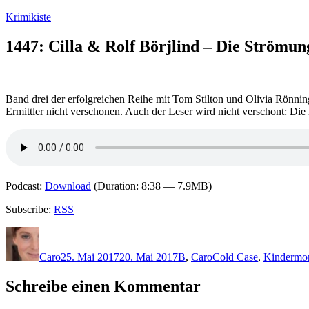
Zum
Krimikiste
Inhalt
springen
1447: Cilla & Rolf Börjlind – Die Strömun
Band drei der erfolgreichen Reihe mit Tom Stilton und Olivia Rönning
Ermittler nicht verschonen. Auch der Leser wird nicht verschont: Di
Podcast:
Download
(Duration: 8:38 — 7.9MB)
Subscribe:
RSS
Autor
Veröffentlicht
Kategorien
Schlagwörter
am
Caro
25. Mai 2017
20. Mai 2017
B
,
Caro
Cold Case
,
Kindermo
Schreibe einen Kommentar