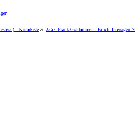
iger
stival) – Krimikiste
zu
2267: Frank Goldammer – Bruch. In eisigen N