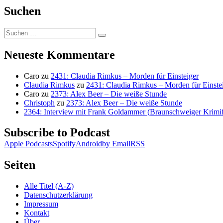
Suchen
Suchen
Suchen
nach:
Neueste Kommentare
Caro
zu
2431: Claudia Rimkus – Morden für Einsteiger
Claudia Rimkus
zu
2431: Claudia Rimkus – Morden für Einste
Caro
zu
2373: Alex Beer – Die weiße Stunde
Christoph
zu
2373: Alex Beer – Die weiße Stunde
2364: Interview mit Frank Goldammer (Braunschweiger Krimife
Subscribe to Podcast
Apple Podcasts
Spotify
Android
by Email
RSS
Seiten
Alle Titel (A-Z)
Datenschutzerklärung
Impressum
Kontakt
Über