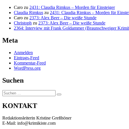
Caro
zu
2431: Claudia Rimkus – Morden für Einsteiger
Claudia Rimkus
zu
2431: Claudia Rimkus – Morden für Einste
Caro
zu
2373: Alex Beer – Die weiße Stunde
Christoph
zu
2373: Alex Beer – Die weiße Stunde
2364: Interview mit Frank Goldammer (Braunschweiger Krimife
Meta
Anmelden
Eintrags-Feed
Kommentar-Feed
WordPress.org
Suchen
Suchen
Suchen
nach:
KONTAKT
Redaktionsleiterin Kristine Greßhöner
E-Mail: info@krimikiste.com