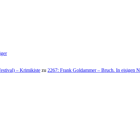
iger
stival) – Krimikiste
zu
2267: Frank Goldammer – Bruch. In eisigen N