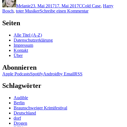
am
Melanie
23. Mai 2017
17. Mai 2017
C
Cold Case
,
Harry
zu
Bosch
,
toter Musiker
Schreibe einen Kommentar
1446:
Michael
Seiten
Connelly
–
Alle Titel (A-Z)
Scharfschuss
Datenschutzerklärung
Impressum
Kontakt
Über
Abonnieren
Apple Podcasts
Spotify
Android
by Email
RSS
Schlagwörter
Audible
Berlin
Braunschweiger Krimifestival
Deutschland
dorf
Drogen