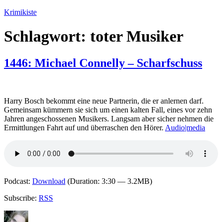
Zum
Krimikiste
Inhalt
springen
Schlagwort:
toter Musiker
1446: Michael Connelly – Scharfschuss
Harry Bosch bekommt eine neue Partnerin, die er anlernen darf.
Gemeinsam kümmern sie sich um einen kalten Fall, eines vor zehn
Jahren angeschossenen Musikers. Langsam aber sicher nehmen die
Ermittlungen Fahrt auf und überraschen den Hörer.
Audio|media
Podcast:
Download
(Duration: 3:30 — 3.2MB)
Subscribe:
RSS
Autor
Veröffentlicht
Kategorien
Schlagwörter