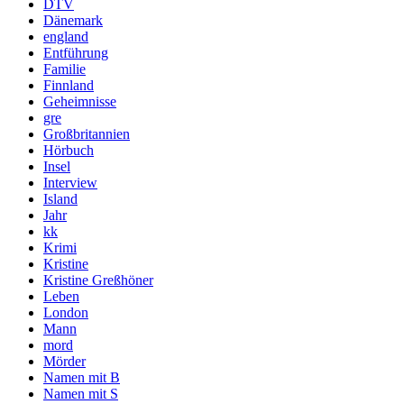
DTV
Dänemark
england
Entführung
Familie
Finnland
Geheimnisse
gre
Großbritannien
Hörbuch
Insel
Interview
Island
Jahr
kk
Krimi
Kristine
Kristine Greßhöner
Leben
London
Mann
mord
Mörder
Namen mit B
Namen mit S