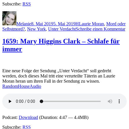
Subscribe:
RSS
Autor
Veröffentlicht
Kategorien
Schlagwörter
am
Melanie
8. Mai 2019
5. Mai 2019
H
Laurie Moran
,
Mord oder
z
Selbstmord?
,
New York
,
Unter Verdacht
Schreibe einen Kommentar
1
M
1659: Mary Higgins Clark – Schlafe für
H
immer
Cl
–
M
d
le
Eine neue Folge der Sendung „Unter Verdacht“ soll gedreht
A
werden, doch dieses Mal tritt eine verurteilte Täterin an Laurie
Moran heran um ihren Fall in der Sendung zu wissen.
RandomHouseAudio
Podcast:
Download
(Duration: 4:47 — 4.4MB)
Subscribe:
RSS