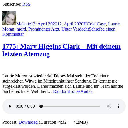
Subscribe:
RSS
Autor
Veröffentlicht
Kategorien
Schlagwörter
am
Melanie
13. April 2020
12. April 2020
H
Cold Case
,
Laurie
Moran
,
mord
,
Prominenter Arzt
,
Unter Verdacht
Schreibe einen
zu
Kommentar
1975:
Mary
1775: Mary Higgins Clark – Mit deinem
Higgins
letzten Atemzug
Clark
–
Denn
du
gehörst
Laurie Moren ist wieder da! Dieses Mal steht der Tod einer
mir
steinreichen Witwe im Mittelpunkt ihrer Sendung. Er konnte nie
aufgeklärt werden. Daher machen sich Laurie und ihr Team auf die
Suche nach der Wahrheit…
RandomHouseAudio
Podcast:
Download
(Duration: 4:32 — 4.2MB)