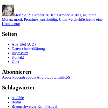
Autor
Veröffentlicht
Kategorien
Schlagwörter
am
Melanie
12. Oktober 2018
7. Oktober 2018
H
,
M
Laurie
Moran
,
mord
,
Prominez
,
unschuldig
,
Unter Verdacht
Schreibe einen
zu
Kommentar
1659:
Mary
Seiten
Higgins
Clark
Alle Titel (A-Z)
–
Datenschutzerklärung
Schlafe
Impressum
für
Kontakt
immer
Über
Abonnieren
Apple Podcasts
Spotify
Android
by Email
RSS
Schlagwörter
Audible
Berlin
Braunschweiger Krimifestival