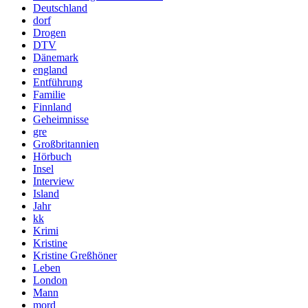
Deutschland
dorf
Drogen
DTV
Dänemark
england
Entführung
Familie
Finnland
Geheimnisse
gre
Großbritannien
Hörbuch
Insel
Interview
Island
Jahr
kk
Krimi
Kristine
Kristine Greßhöner
Leben
London
Mann
mord