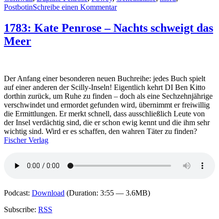
zu
Postbotin
Schreibe einen Kommentar
1852:
Thomas
1783: Kate Penrose – Nachts schweigt das
Chatwin
Meer
–
Post
für
den
Mörder
Der Anfang einer besonderen neuen Buchreihe: jedes Buch spielt
auf einer anderen der Scilly-Inseln! Eigentlich kehrt DI Ben Kitto
dorthin zurück, um Ruhe zu finden – doch als eine Sechzehnjährige
verschwindet und ermordet gefunden wird, übernimmt er freiwillig
die Ermittlungen. Er merkt schnell, dass ausschließlich Leute von
der Insel verdächtig sind, die er schon ewig kennt und die ihm sehr
wichtig sind. Wird er es schaffen, den wahren Täter zu finden?
Fischer Verlag
Podcast:
Download
(Duration: 3:55 — 3.6MB)
Subscribe:
RSS