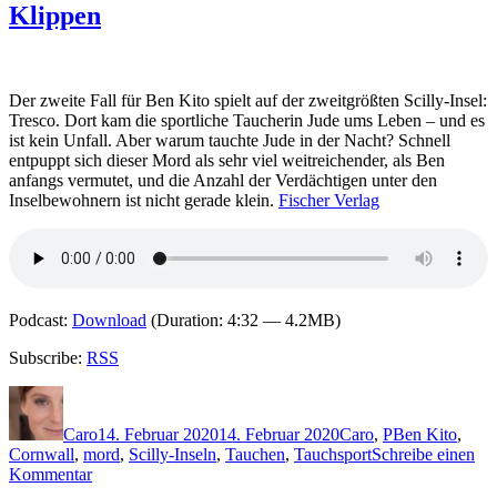
Klippen
–
Inspektor
Jury
und
die
Der zweite Fall für Ben Kito spielt auf der zweitgrößten Scilly-Insel:
Tote
Tresco. Dort kam die sportliche Taucherin Jude ums Leben – und es
am
ist kein Unfall. Aber warum tauchte Jude in der Nacht? Schnell
Strand
entpuppt sich dieser Mord als sehr viel weitreichender, als Ben
anfangs vermutet, und die Anzahl der Verdächtigen unter den
Inselbewohnern ist nicht gerade klein.
Fischer Verlag
Podcast:
Download
(Duration: 4:32 — 4.2MB)
Subscribe:
RSS
Autor
Veröffentlicht
Kategorien
Schlagwörter
am
Caro
14. Februar 2020
14. Februar 2020
Caro
,
P
Ben Kito
,
Cornwall
,
mord
,
Scilly-Inseln
,
Tauchen
,
Tauchsport
Schreibe einen
zu
Kommentar
1947: