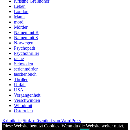
Kristine Greßhöner
Leben
London
Mann
mord
Mörder
Namen mit B
Namen mit S
Norwegen
Psychopath
Psychothriller
rache
Schweden
serienmörder
taschenbuch
Thriller
Unfall
USA
Vergangenheit
Verschwinden
Whodunit
Österreich
Krimikiste
Stolz präsentiert von WordPress
Diese Website benutzt Cookies. Wenn du die Website weiter nutzt,