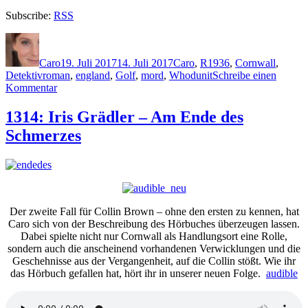
Subscribe:
RSS
Autor
Veröffentlicht
Kategorien
Schlagwörter
am
Caro
19. Juli 2017
14. Juli 2017
Caro
,
R
1936
,
Cornwall
,
Detektivroman
,
england
,
Golf
,
mord
,
Whodunit
Schreibe einen
zu
Kommentar
1477:
Rob
1314: Iris Grädler – Am Ende des
Reef
Schmerzes
–
Stableford
Der zweite Fall für Collin Brown – ohne den ersten zu kennen, hat
Caro sich von der Beschreibung des Hörbuches überzeugen lassen.
Dabei spielte nicht nur Cornwall als Handlungsort eine Rolle,
sondern auch die anscheinend vorhandenen Verwicklungen und die
Geschehnisse aus der Vergangenheit, auf die Collin stößt. Wie ihr
das Hörbuch gefallen hat, hört ihr in unserer neuen Folge.
audible