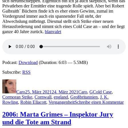
sich herumschleppen. Eigentlich bin ich ja auch skeptisch, wenn das
Privatleben der Ermittler eine tragende Rolle spielt. Aber bei Robert
Galbraith´ Büchern finde ich es eher einen Gewinn, zumal im
Vordergrund immer auch ein spannender Fall steht, der
Abwechslung mitbringt. Diesmal stellt sich Strike einer neuen
Herausforderung und nimmt sich eines Cold Case an – und der liegt
ganze 40 Jahre zurück.
blanvalet
Podcast:
Download
(Duration: 6:03 — 5.5MB)
Subscribe:
RSS
Autor
Veröffentlicht
Kategorien
Schlagwörter
am
Caro
25. März 2021
24. März 2021
Caro
,
G
Cold Case
,
Cormoran Strike
,
Cornwall
,
england
,
Großbritannien
,
J. K.
zu
Rowling
,
Robin Ellacott
,
Vergangenheit
Schreibe einen Kommentar
20
Ro
2006: Marta Grimes – Inspektor Jury
Ga
und die Tote am Strand
–
Bö