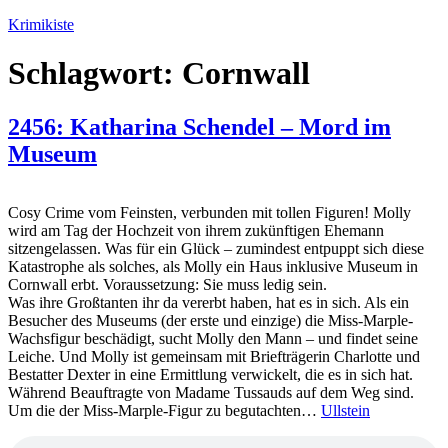
Zum
Krimikiste
Inhalt
springen
Schlagwort:
Cornwall
2456: Katharina Schendel – Mord im
Museum
Cosy Crime vom Feinsten, verbunden mit tollen Figuren! Molly
wird am Tag der Hochzeit von ihrem zukünftigen Ehemann
sitzengelassen. Was für ein Glück – zumindest entpuppt sich diese
Katastrophe als solches, als Molly ein Haus inklusive Museum in
Cornwall erbt. Voraussetzung: Sie muss ledig sein.
Was ihre Großtanten ihr da vererbt haben, hat es in sich. Als ein
Besucher des Museums (der erste und einzige) die Miss-Marple-
Wachsfigur beschädigt, sucht Molly den Mann – und findet seine
Leiche. Und Molly ist gemeinsam mit Briefträgerin Charlotte und
Bestatter Dexter in eine Ermittlung verwickelt, die es in sich hat.
Während Beauftragte von Madame Tussauds auf dem Weg sind.
Um die der Miss-Marple-Figur zu begutachten…
Ullstein