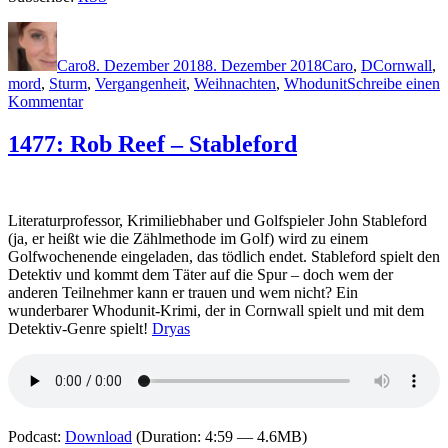
Autor
Veröffentlicht
Kategorien
Schlagwört
am
Caro
8. Dezember 2018
8. Dezember 2018
Caro
,
D
Cornwall
,
mord
,
Sturm
,
Vergangenheit
,
Weihnachten
,
Whodunit
Schreibe einen
zu
Kommentar
1697:
Carola
1477: Rob Reef – Stableford
Dunn
–
Miss
Daisy
Literaturprofessor, Krimiliebhaber und Golfspieler John Stableford
und
(ja, er heißt wie die Zählmethode im Golf) wird zu einem
der
Golfwochenende eingeladen, das tödlich endet. Stableford spielt den
Mord
Detektiv und kommt dem Täter auf die Spur – doch wem der
unter
anderen Teilnehmer kann er trauen und wem nicht? Ein
dem
wunderbarer Whodunit-Krimi, der in Cornwall spielt und mit dem
Mistelzweig
Detektiv-Genre spielt!
Dryas
Podcast:
Download
(Duration: 4:59 — 4.6MB)