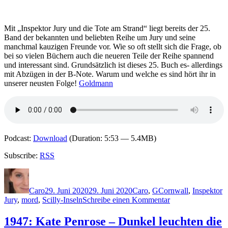
Bl
Mit „Inspektor Jury und die Tote am Strand“ liegt bereits der 25.
Band der bekannten und beliebten Reihe um Jury und seine
manchmal kauzigen Freunde vor. Wie so oft stellt sich die Frage, ob
bei so vielen Büchern auch die neueren Teile der Reihe spannend
und interessant sind. Grundsätzlich ist dieses 25. Buch es- allerdings
mit Abzügen in der B-Note. Warum und welche es sind hört ihr in
unserer neusten Folge!
Goldmann
Podcast:
Download
(Duration: 5:53 — 5.4MB)
Subscribe:
RSS
Autor
Veröffentlicht
Kategorien
Schlagwörter
am
Caro
29. Juni 2020
29. Juni 2020
Caro
,
G
Cornwall
,
Inspektor
zu
Jury
,
mord
,
Scilly-Inseln
Schreibe einen Kommentar
2006:
Marta
1947: Kate Penrose – Dunkel leuchten die
Grimes