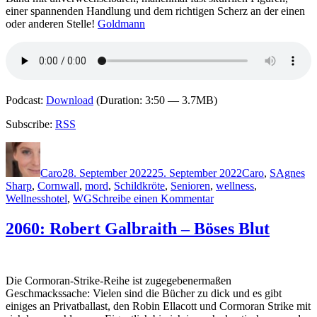
einer spannenden Handlung und dem richtigen Scherz an der einen
oder anderen Stelle!
Goldmann
Podcast:
Download
(Duration: 3:50 — 3.7MB)
Subscribe:
RSS
Autor
Veröffentlicht
Kategorien
Schlagwö
am
Caro
28. September 2022
25. September 2022
Caro
,
S
Agnes
Sharp
,
Cornwall
,
mord
,
Schildkröte
,
Senioren
,
wellness
,
zu
Wellnesshotel
,
WG
Schreibe einen Kommentar
2177:
Leonie
2060: Robert Galbraith – Böses Blut
Swann
–
Miss
Sharp
Die Cormoran-Strike-Reihe ist zugegebenermaßen
macht
Geschmackssache: Vielen sind die Bücher zu dick und es gibt
Urlaub
einiges an Privatballast, den Robin Ellacott und Cormoran Strike mit