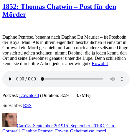
Kate
1852: Thomas Chatwin – Post für den
Penrose
Mörder
–
Dunkel
leuchten
die
Klippen
Daphne Penrose, benannt nach Daphne Du Maurier – ist Postbotin
der Royal Mail. Als in ihrem eigentlich beschaulichen Heimatort in
Cornwall ein Mord geschieht und auch noch andere seltsame Dinge
vor sich zu gehen scheinen, nimmt Daphne, die ja jeden kennt, den
Ort und seine Bewohner genauer unter die Lupe. Denn schließlich
kennt sie durch ihre Arbeit jeden- aber wie gut?
Rowohlt
Podcast:
Download
(Duration: 3:59 — 3.7MB)
Subscribe:
RSS
Autor
Veröffentlicht
Kategorien
Schlagwö
am
Caro
18. September 2019
15. September 2019
C
,
Caro
Cornwall
,
Daphne Penrose
,
Fowey
,
Geheimnisse
,
mord
,