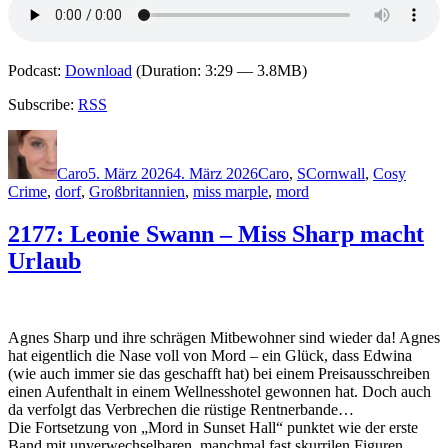
Podcast:
Download
(Duration: 3:29 — 3.8MB)
Subscribe:
RSS
Autor
Veröffentlicht
Kategorien
Schlagwörter
am
Caro
5. März 2026
4. März 2026
Caro
,
S
Cornwall
,
Cosy
Crime
,
dorf
,
Großbritannien
,
miss marple
,
mord
2177: Leonie Swann – Miss Sharp macht
Urlaub
Agnes Sharp und ihre schrägen Mitbewohner sind wieder da! Agnes
hat eigentlich die Nase voll von Mord – ein Glück, dass Edwina
(wie auch immer sie das geschafft hat) bei einem Preisausschreiben
einen Aufenthalt in einem Wellnesshotel gewonnen hat. Doch auch
da verfolgt das Verbrechen die rüstige Rentnerbande…
Die Fortsetzung von „Mord in Sunset Hall“ punktet wie der erste
Band mit unverwechselbaren, manchmal fast skurrilen Figuren,