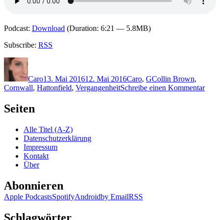
Podcast:
Download
(Duration: 6:21 — 5.8MB)
Subscribe:
RSS
Autor
Veröffentlicht
Kategorien
Schlagwörter
am
Caro
13. Mai 2016
12. Mai 2016
Caro
,
G
Collin Brown
,
zu
Cornwall
,
Hattonfield
,
Vergangenheit
Schreibe einen Kommentar
1314
Iris
Seiten
Gräd
–
Alle Titel (A-Z)
Am
Datenschutzerklärung
End
Impressum
des
Kontakt
Schm
Über
Abonnieren
Apple Podcasts
Spotify
Android
by Email
RSS
Schlagwörter