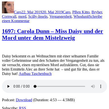
Autor
Veröffentlicht
Kategorien
Schlagwörter
am
Caro
22. Mai 2019
20. Mai 2019
Caro
,
P
Ben Kitto
,
Bryher
,
Cornwall
,
mord
,
Scilly-Inseln
,
Vergangenheit
,
Whodunit
Schreibe
zu
einen Kommentar
1783:
Kate
1697: Carola Dunn – Miss Daisy und der
Penrose
Mord unter dem Mistelzweig
–
Nachts
schweigt
das
Meer
Daisy bekommt es an Weihnachten mit einer seltsamen Familie
voller Geheimnisse und den Schatten der Vergangenheit zu tun, als
sie versucht, einen mysteriösen Mord aufzuklären. Gut, dass sie
beim Ermitteln Alec an ihrer Seite hat – und gut für ihn, dass er
Daisy hat!
Aufbau Taschenbuch
Podcast:
Download
(Duration: 4:53 — 4.5MB)
Subscribe:
RSS