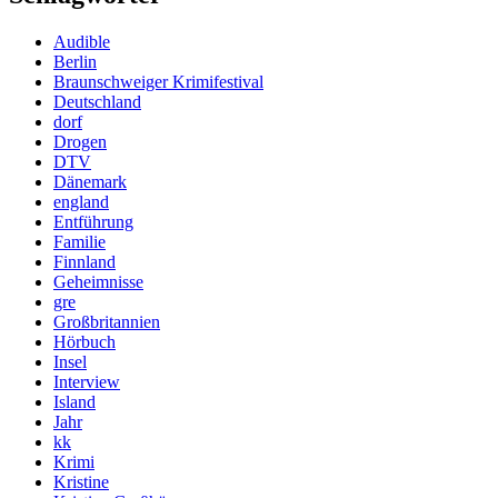
Audible
Berlin
Braunschweiger Krimifestival
Deutschland
dorf
Drogen
DTV
Dänemark
england
Entführung
Familie
Finnland
Geheimnisse
gre
Großbritannien
Hörbuch
Insel
Interview
Island
Jahr
kk
Krimi
Kristine