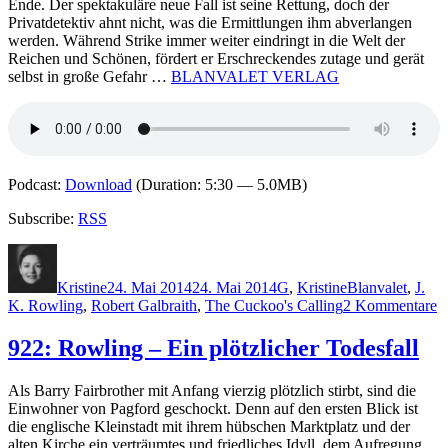
Ende. Der spektakuläre neue Fall ist seine Rettung, doch der
Privatdetektiv ahnt nicht, was die Ermittlungen ihm abverlangen
werden. Während Strike immer weiter eindringt in die Welt der
Reichen und Schönen, fördert er Erschreckendes zutage und gerät
selbst in große Gefahr …
BLANVALET VERLAG
Podcast:
Download
(Duration: 5:30 — 5.0MB)
Subscribe:
RSS
Autor
Veröffentlicht
Kategorien
Schlagwörter
am
Kristine
24. Mai 2014
24. Mai 2014
G
,
Kristine
Blanvalet
,
J.
z
K. Rowling
,
Robert Galbraith
,
The Cuckoo's Calling
2 Kommentare
1
R
922: Rowling – Ein plötzlicher Todesfall
G
–
Als Barry Fairbrother mit Anfang vierzig plötzlich stirbt, sind die
D
Einwohner von Pagford geschockt. Denn auf den ersten Blick ist
R
die englische Kleinstadt mit ihrem hübschen Marktplatz und der
d
alten Kirche ein verträumtes und friedliches Idyll, dem Aufregung