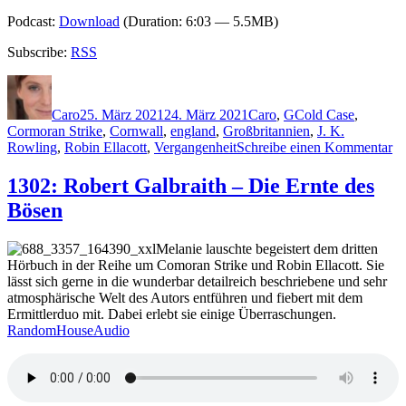
Podcast:
Download
(Duration: 6:03 — 5.5MB)
Subscribe:
RSS
Autor
Veröffentlicht
Kategorien
Schlagwörter
am
Caro
25. März 2021
24. März 2021
Caro
,
G
Cold Case
,
Cormoran Strike
,
Cornwall
,
england
,
Großbritannien
,
J. K.
zu
Rowling
,
Robin Ellacott
,
Vergangenheit
Schreibe einen Kommentar
20
Ro
1302: Robert Galbraith – Die Ernte des
Ga
Bösen
–
Bö
Bl
Melanie lauschte begeistert dem dritten
Hörbuch in der Reihe um Comoran Strike und Robin Ellacott. Sie
lässt sich gerne in die wunderbar detailreich beschriebene und sehr
atmosphärische Welt des Autors entführen und fiebert mit dem
Ermittlerduo mit. Dabei erlebt sie einige Überraschungen.
RandomHouseAudio