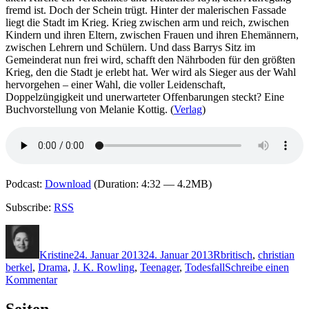
K
fremd ist. Doch der Schein trügt. Hinter der malerischen Fassade
liegt die Stadt im Krieg. Krieg zwischen arm und reich, zwischen
Kindern und ihren Eltern, zwischen Frauen und ihren Ehemännern,
zwischen Lehrern und Schülern. Und dass Barrys Sitz im
Gemeinderat nun frei wird, schafft den Nährboden für den größten
Krieg, den die Stadt je erlebt hat. Wer wird als Sieger aus der Wahl
hervorgehen – einer Wahl, die voller Leidenschaft,
Doppelzüngigkeit und unerwarteter Offenbarungen steckt? Eine
Buchvorstellung von Melanie Kottig. (
Verlag
)
Podcast:
Download
(Duration: 4:32 — 4.2MB)
Subscribe:
RSS
Autor
Veröffentlicht
Kategorien
Schlagwörter
am
Kristine
24. Januar 2013
24. Januar 2013
R
britisch
,
christian
berkel
,
Drama
,
J. K. Rowling
,
Teenager
,
Todesfall
Schreibe einen
zu
Kommentar
922:
Rowling