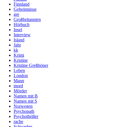
Finnland
Geheimnisse
gre
Großbritannien
Hörbuch
Insel
Interview
Island
Jahr
kk
Krimi
Kristine
Kristine Greßhöner
Leben
London
Mann
mord
Mörder
Namen mit B
Namen mit S
Norwegen
Psychopath
Psychothriller
rache
Schweden