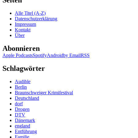
Seiten
–
Ein
Alle Titel (A-Z)
plötzlicher
Datenschutzerklärung
Todesfall
Impressum
Kontakt
Über
Abonnieren
Apple Podcasts
Spotify
Android
by Email
RSS
Schlagwörter
Audible
Berlin
Braunschweiger Krimifestival
Deutschland
dorf
Drogen
DTV
Dänemark
england
Entführung
Familie