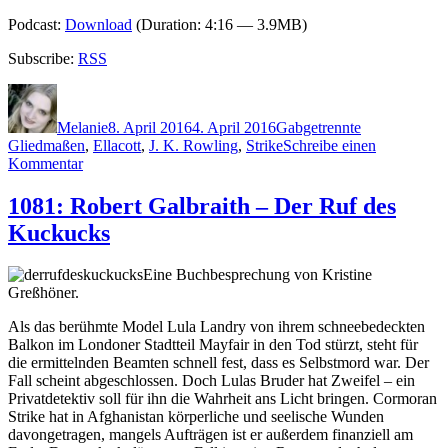
Podcast:
Download
(Duration: 4:16 — 3.9MB)
Subscribe:
RSS
Autor
Veröffentlicht
Kategorien
Schlagwörter
am
Melanie
8. April 2016
4. April 2016
G
abgetrennte
Gliedmaßen
,
Ellacott
,
J. K. Rowling
,
Strike
Schreibe einen
zu
Kommentar
1302:
Robert
1081: Robert Galbraith – Der Ruf des
Galbraith
Kuckucks
–
Die
Ernte
Eine Buchbesprechung von Kristine
des
Greßhöner.
Bösen
Als das berühmte Model Lula Landry von ihrem schneebedeckten
Balkon im Londoner Stadtteil Mayfair in den Tod stürzt, steht für
die ermittelnden Beamten schnell fest, dass es Selbstmord war. Der
Fall scheint abgeschlossen. Doch Lulas Bruder hat Zweifel – ein
Privatdetektiv soll für ihn die Wahrheit ans Licht bringen. Cormoran
Strike hat in Afghanistan körperliche und seelische Wunden
davongetragen, mangels Aufträgen ist er außerdem finanziell am