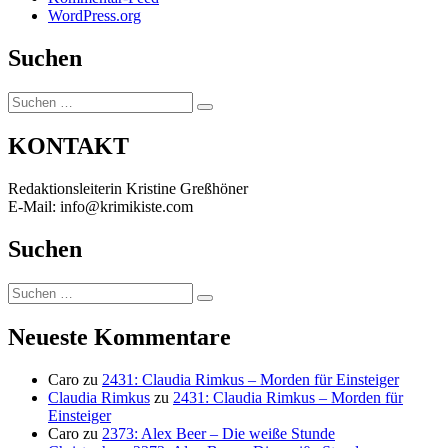
WordPress.org
Suchen
Suchen
Suchen
nach:
KONTAKT
Redaktionsleiterin Kristine Greßhöner
E-Mail: info@krimikiste.com
Suchen
Suchen
Suchen
nach:
Neueste Kommentare
Caro
zu
2431: Claudia Rimkus – Morden für Einsteiger
Claudia Rimkus
zu
2431: Claudia Rimkus – Morden für
Einsteiger
Caro
zu
2373: Alex Beer – Die weiße Stunde