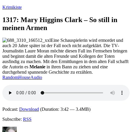
Zum
Krimikiste
Inhalt
springen
1317: Mary Higgins Clark – So still in
meinen Armen
Eine Schauspielerin wird ermordet und
auch 20 Jahre später ist der Fall noch nicht aufgeklärt. Die TV-
Journalistin Laure Moran möchte diesen Fall ins Fernsehen bringen
und beginnt damit die alten Freunde und Kollegen der Toten
ausfindig zu machen. Mit den Ermittlungen in dem alten Fall schafft
die Autorin es
Melanie
in ihren Bann zu ziehen und eine
durchgehend spannende Geschichte zu erzählen.
RandomHouseAudio
Podcast:
Download
(Duration: 3:42 — 3.4MB)
Subscribe:
RSS
Autor
Veröffentlicht
Kategorien
Schlagwörter