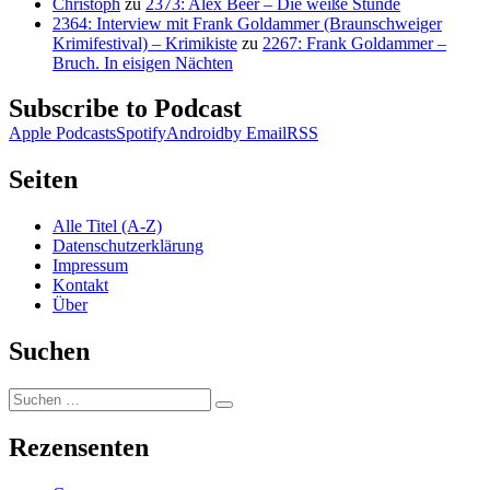
Christoph
zu
2373: Alex Beer – Die weiße Stunde
2364: Interview mit Frank Goldammer (Braunschweiger
Krimifestival) – Krimikiste
zu
2267: Frank Goldammer –
Bruch. In eisigen Nächten
Subscribe to Podcast
Apple Podcasts
Spotify
Android
by Email
RSS
Seiten
Alle Titel (A-Z)
Datenschutzerklärung
Impressum
Kontakt
Über
Suchen
Suchen
Suchen
nach:
Rezensenten