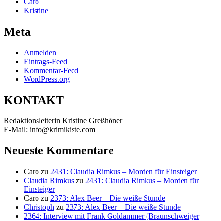
Caro
Kristine
Meta
Anmelden
Eintrags-Feed
Kommentar-Feed
WordPress.org
KONTAKT
Redaktionsleiterin Kristine Greßhöner
E-Mail: info@krimikiste.com
Neueste Kommentare
Caro
zu
2431: Claudia Rimkus – Morden für Einsteiger
Claudia Rimkus
zu
2431: Claudia Rimkus – Morden für
Einsteiger
Caro
zu
2373: Alex Beer – Die weiße Stunde
Christoph
zu
2373: Alex Beer – Die weiße Stunde
2364: Interview mit Frank Goldammer (Braunschweiger