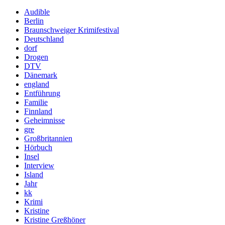
Audible
Berlin
Braunschweiger Krimifestival
Deutschland
dorf
Drogen
DTV
Dänemark
england
Entführung
Familie
Finnland
Geheimnisse
gre
Großbritannien
Hörbuch
Insel
Interview
Island
Jahr
kk
Krimi
Kristine
Kristine Greßhöner