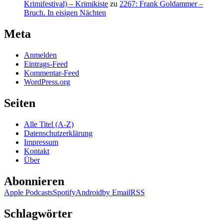
Krimifestival) – Krimikiste
zu
2267: Frank Goldammer –
Bruch. In eisigen Nächten
Meta
Anmelden
Eintrags-Feed
Kommentar-Feed
WordPress.org
Seiten
Alle Titel (A-Z)
Datenschutzerklärung
Impressum
Kontakt
Über
Abonnieren
Apple Podcasts
Spotify
Android
by Email
RSS
Schlagwörter