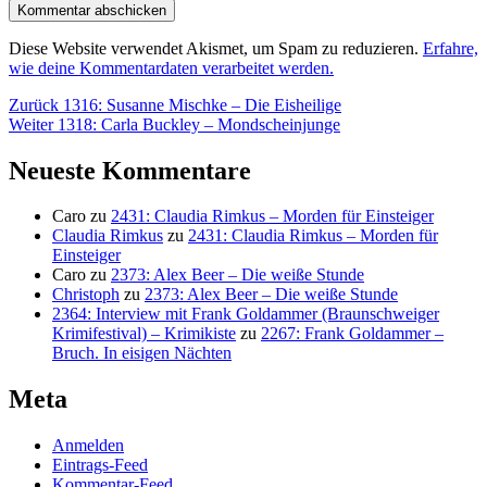
Diese Website verwendet Akismet, um Spam zu reduzieren.
Erfahre,
wie deine Kommentardaten verarbeitet werden.
Beitragsnavigation
Vorheriger
Zurück
1316: Susanne Mischke – Die Eisheilige
Nächster
Beitrag:
Weiter
1318: Carla Buckley – Mondscheinjunge
Beitrag:
Neueste Kommentare
Caro
zu
2431: Claudia Rimkus – Morden für Einsteiger
Claudia Rimkus
zu
2431: Claudia Rimkus – Morden für
Einsteiger
Caro
zu
2373: Alex Beer – Die weiße Stunde
Christoph
zu
2373: Alex Beer – Die weiße Stunde
2364: Interview mit Frank Goldammer (Braunschweiger
Krimifestival) – Krimikiste
zu
2267: Frank Goldammer –
Bruch. In eisigen Nächten
Meta
Anmelden
Eintrags-Feed
Kommentar-Feed