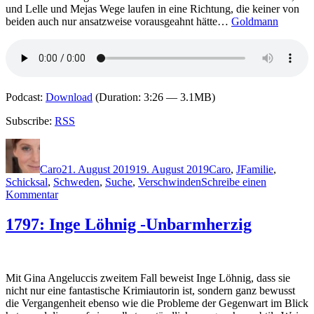
und Lelle und Mejas Wege laufen in eine Richtung, die keiner von
beiden auch nur ansatzweise vorausgeahnt hätte…
Goldmann
Podcast:
Download
(Duration: 3:26 — 3.1MB)
Subscribe:
RSS
Autor
Veröffentlicht
Kategorien
Schlagwörter
am
Caro
21. August 2019
19. August 2019
Caro
,
J
Familie
,
Schicksal
,
Schweden
,
Suche
,
Verschwinden
Schreibe einen
zu
Kommentar
1834:
Stina
1797: Inge Löhnig -Unbarmherzig
Jackson
–
Dunkelsommer
Mit Gina Angeluccis zweitem Fall beweist Inge Löhnig, dass sie
nicht nur eine fantastische Krimiautorin ist, sondern ganz bewusst
die Vergangenheit ebenso wie die Probleme der Gegenwart im Blick