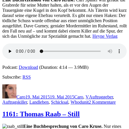
man
Grabrede für seine Mutter halten, als er vor den Augen der
Trauergäste eine Kugel in den Kopf bekommt. Als Täterin wird kurz
darauf seine eigene Ehefrau verurteilt. Es gibt nur einen Haken: Der
tödliche Schuss wurde offenbar aus einer unmöglichen Position
ausgeführt. Dave Gurney, genialer Mordermittler im Ruhestand, rollt
den Fall neu auf – und kommt dabei einem Killer auf die Spur, der
sich das Unmögliche zur Spezialität gemacht hat.
Heyne Verlag
Podcast:
Download
(Duration: 4:14 — 3.9MB)
Subscribe:
RSS
Autor
Veröffentlicht
Kategorien
Schlagwörter
am
Caro
19. Mai 2015
19. Mai 2015
Caro
,
V
Auftraggeber
,
zu
Auftragskiller
,
Landleben
,
Schicksal
,
Whodunit
2 Kommentare
1183:
John
1161: Thomas Raab – Still
Verdon
–
Eine Buchbesprechung von Caro Kruse.
Nur eines
Die