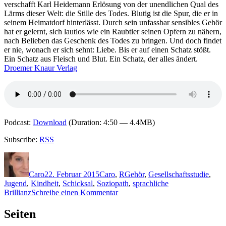
verschafft Karl Heidemann Erlösung von der unendlichen Qual des
Unbarm
Lärms dieser Welt: die Stille des Todes. Blutig ist die Spur, die er in
des
seinem Heimatdorf hinterlässt. Durch sein unfassbar sensibles Gehör
Augenb
hat er gelernt, sich lautlos wie ein Raubtier seinen Opfern zu nähern,
nach Belieben das Geschenk des Todes zu bringen. Und doch findet
er nie, wonach er sich sehnt: Liebe. Bis er auf einen Schatz stößt.
Ein Schatz aus Fleisch und Blut. Ein Schatz, der alles ändert.
Droemer Knaur Verlag
Podcast:
Download
(Duration: 4:50 — 4.4MB)
Subscribe:
RSS
Autor
Veröffentlicht
Kategorien
Schlagwörter
am
Caro
22. Februar 2015
Caro
,
R
Gehör
,
Gesellschaftsstudie
,
Jugend
,
Kindheit
,
Schicksal
,
Soziopath
,
sprachliche
zu
Brillianz
Schreibe einen Kommentar
1161:
Thomas
Seiten
Raab