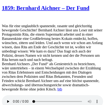
1915:
Ellen
1859: Bernhard Aichner – Der Fund
Sandberg
–
Das
Erbe
Was für eine unglaublich spannende, rasante und gleichzeitig
bewegende Geschichte! Bernhard Aichner lässt uns Leser mit seiner
Protagonistin Rita, die einem Supermarkt arbeitet und in einer
Bananenkiste eine Großlieferung bestes Kokain entdeckt, hoffen,
wünschen, zittern und leiden. Und auch wenn wir schon am Anfang
wissen, dass Rita am Ende der Geschichte tot ist, wollen wir
unbedingt wissen: Wie kam es dazu? Das fragt sich auch der
Polizist, dessen Namen wir nicht kennen und der die Personen um
Rita herum nach und nach befragt.
Bernhard Aichners „Der Fund“ als Geniestreich zu bezeichnen,
wäre untertrieben – in einem Wechselspiel zwischen der Erzählung
von Ritas Erlebnissen und Entscheidungen mit den Dialogen
zwischen dem Polizisten und Ritas Bekannten, Freunden und
Feinden schickt Bernhard Aichner uns auf eine höchst spannende,
abwechslungs- und überraschungsreiche sowie dramatisch-
bewegende Reise ohne jeden Kitsch.
btb