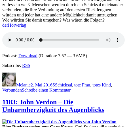
Vergessenen
zu fesseln weiß. Menschen werden durch ein Schicksal miteinander
verbunden, die ihre Verbindung auf den ersten Blick leugnen
würden und jeder hat eine andere Möglichkeit damit umzugehen.
Wie würden Sie damit umgehen? Was wären die Folgen?
derHörverlag
Podcast:
Download
(Duration: 3:57 — 3.6MB)
Subscribe:
RSS
Autor
Veröffentlicht
Kategorien
Schlagwörter
am
Melanie
2. Mai 2016
S
Schicksal
,
tote Frau
,
totes Kind
,
zu
Verbunden
Schreibe einen Kommentar
1311:
Owen
1183: John Verdon – Die
Sheers
Unbarmherzigkeit des Augenblicks
–
I
saw
a
Eine Buchrezension von Caro Kruse.
Carl Spalter will gerade die