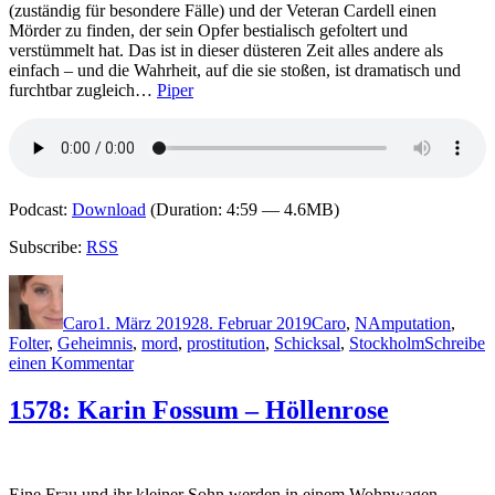
(zuständig für besondere Fälle) und der Veteran Cardell einen
Mörder zu finden, der sein Opfer bestialisch gefoltert und
verstümmelt hat. Das ist in dieser düsteren Zeit alles andere als
einfach – und die Wahrheit, auf die sie stoßen, ist dramatisch und
furchtbar zugleich…
Piper
Podcast:
Download
(Duration: 4:59 — 4.6MB)
Subscribe:
RSS
Autor
Veröffentlicht
Kategorien
Schlagwörter
am
Caro
1. März 2019
28. Februar 2019
Caro
,
N
Amputation
,
Folter
,
Geheimnis
,
mord
,
prostitution
,
Schicksal
,
Stockholm
Schreibe
zu
einen Kommentar
1740:
Niklas
1578: Karin Fossum – Höllenrose
Natt
och
Dag
–
Eine Frau und ihr kleiner Sohn werden in einem Wohnwagen