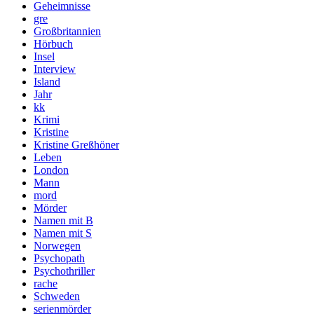
Geheimnisse
gre
Großbritannien
Hörbuch
Insel
Interview
Island
Jahr
kk
Krimi
Kristine
Kristine Greßhöner
Leben
London
Mann
mord
Mörder
Namen mit B
Namen mit S
Norwegen
Psychopath
Psychothriller
rache
Schweden
serienmörder