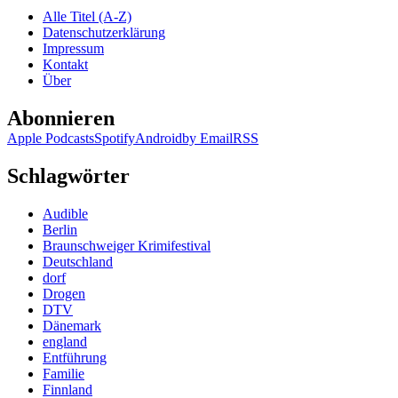
–
Alle Titel (A-Z)
Still
Datenschutzerklärung
Impressum
Kontakt
Über
Abonnieren
Apple Podcasts
Spotify
Android
by Email
RSS
Schlagwörter
Audible
Berlin
Braunschweiger Krimifestival
Deutschland
dorf
Drogen
DTV
Dänemark
england
Entführung
Familie
Finnland