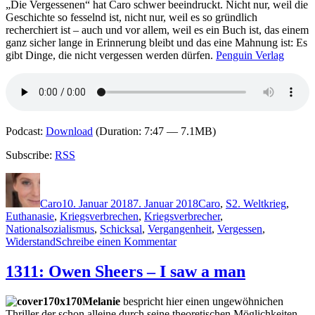
„Die Vergessenen“ hat Caro schwer beeindruckt. Nicht nur, weil die
lernt,
Geschichte so fesselnd ist, nicht nur, weil es so gründlich
durch
recherchiert ist – auch und vor allem, weil es ein Buch ist, das einem
Wände
ganz sicher lange in Erinnerung bleibt und das eine Mahnung ist: Es
zu
gibt Dinge, die nicht vergessen werden dürfen.
Penguin Verlag
gehen
Podcast:
Download
(Duration: 7:47 — 7.1MB)
Subscribe:
RSS
Autor
Veröffentlicht
Kategorien
Schlagwörter
am
Caro
10. Januar 2018
7. Januar 2018
Caro
,
S
2. Weltkrieg
,
Euthanasie
,
Kriegsverbrechen
,
Kriegsverbrecher
,
Nationalsozialismus
,
Schicksal
,
Vergangenheit
,
Vergessen
,
zu
Widerstand
Schreibe einen Kommentar
1558:
Ellen
1311: Owen Sheers – I saw a man
Sandberg
–
Melanie
bespricht hier einen ungewöhnichen
Die
Thriller der schon alleine durch seine theoretischen Möglichkeiten