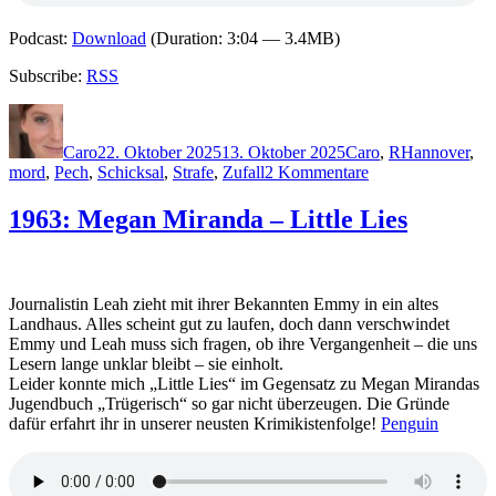
Podcast:
Download
(Duration: 3:04 — 3.4MB)
Subscribe:
RSS
Autor
Veröffentlicht
Kategorien
Schlagwörter
am
Caro
22. Oktober 2025
13. Oktober 2025
Caro
,
R
Hannover
,
zu
mord
,
Pech
,
Schicksal
,
Strafe
,
Zufall
2 Kommentare
2431:
Claudia
1963: Megan Miranda – Little Lies
Rimkus
–
Morden
für
Journalistin Leah zieht mit ihrer Bekannten Emmy in ein altes
Einsteiger
Landhaus. Alles scheint gut zu laufen, doch dann verschwindet
Emmy und Leah muss sich fragen, ob ihre Vergangenheit – die uns
Lesern lange unklar bleibt – sie einholt.
Leider konnte mich „Little Lies“ im Gegensatz zu Megan Mirandas
Jugendbuch „Trügerisch“ so gar nicht überzeugen. Die Gründe
dafür erfahrt ihr in unserer neusten Krimikistenfolge!
Penguin