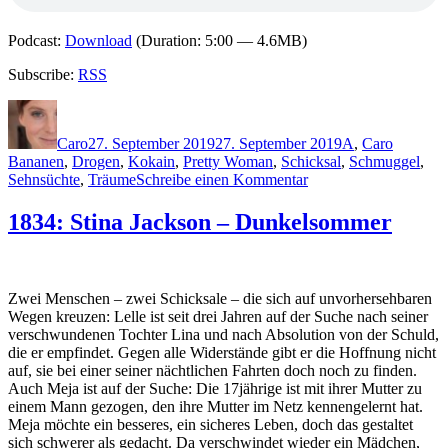
Podcast:
Download
(Duration: 5:00 — 4.6MB)
Subscribe:
RSS
Autor
Veröffentlicht
Kategorien
Schlagwö
am
Caro
27. September 2019
27. September 2019
A
,
Caro
Bananen
,
Drogen
,
Kokain
,
Pretty Woman
,
Schicksal
,
Schmuggel
,
zu
Sehnsüchte
,
Träume
Schreibe einen Kommentar
1859:
Bernhard
1834: Stina Jackson – Dunkelsommer
Aichner
–
Der
Fund
Zwei Menschen – zwei Schicksale – die sich auf unvorhersehbaren
Wegen kreuzen: Lelle ist seit drei Jahren auf der Suche nach seiner
verschwundenen Tochter Lina und nach Absolution von der Schuld,
die er empfindet. Gegen alle Widerstände gibt er die Hoffnung nicht
auf, sie bei einer seiner nächtlichen Fahrten doch noch zu finden.
Auch Meja ist auf der Suche: Die 17jährige ist mit ihrer Mutter zu
einem Mann gezogen, den ihre Mutter im Netz kennengelernt hat.
Meja möchte ein besseres, ein sicheres Leben, doch das gestaltet
sich schwerer als gedacht. Da verschwindet wieder ein Mädchen,