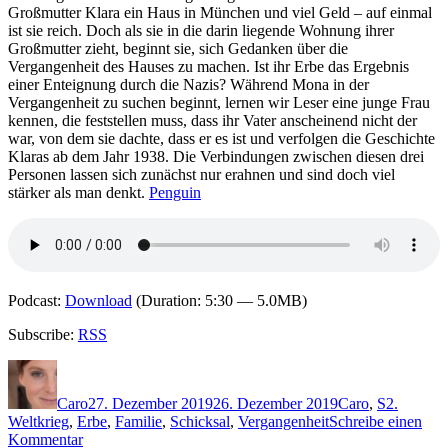
Großmutter Klara ein Haus in München und viel Geld – auf einmal
ist sie reich. Doch als sie in die darin liegende Wohnung ihrer
Großmutter zieht, beginnt sie, sich Gedanken über die
Vergangenheit des Hauses zu machen. Ist ihr Erbe das Ergebnis
einer Enteignung durch die Nazis? Während Mona in der
Vergangenheit zu suchen beginnt, lernen wir Leser eine junge Frau
kennen, die feststellen muss, dass ihr Vater anscheinend nicht der
war, von dem sie dachte, dass er es ist und verfolgen die Geschichte
Klaras ab dem Jahr 1938. Die Verbindungen zwischen diesen drei
Personen lassen sich zunächst nur erahnen und sind doch viel
stärker als man denkt.
Penguin
Podcast:
Download
(Duration: 5:30 — 5.0MB)
Subscribe:
RSS
Autor
Veröffentlicht
Kategorien
Schlagwör
am
Caro
27. Dezember 2019
26. Dezember 2019
Caro
,
S
2.
Weltkrieg
,
Erbe
,
Familie
,
Schicksal
,
Vergangenheit
Schreibe einen
zu
Kommentar