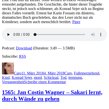
1793
ermordet aufgefunden. Die Geschichte, die hinter dieser Tragödie
steckt, ist jedoch noch schlimmer, als Konrad Sejer sich zu Beginn
dieses Falles vorstellt. Erneut hat Karin Fossum ein düsteres,
dramatisches Buch geschrieben, das den Leser nicht nur als
Krimileser, sondern auch menschlich berührt.
Piper
Podcast:
Download
(Duration: 3:49 — 3.5MB)
Subscribe:
RSS
Autor
Veröffentlicht
Kategorien
Schlagwörter
am
Caro
11. März 2018
4. März 2018
Caro
,
F
alleinerziehend
,
Kind
,
Konrad Sejer
,
mord
,
Schicksal
,
Tod
,
trennung
,
zu
Vergangenheit
Schreibe einen Kommentar
1578:
Karin
1565: Jan Costin Wagner – Sakari lernt,
Fossum
durch Wände zu gehen
–
Höllenrose