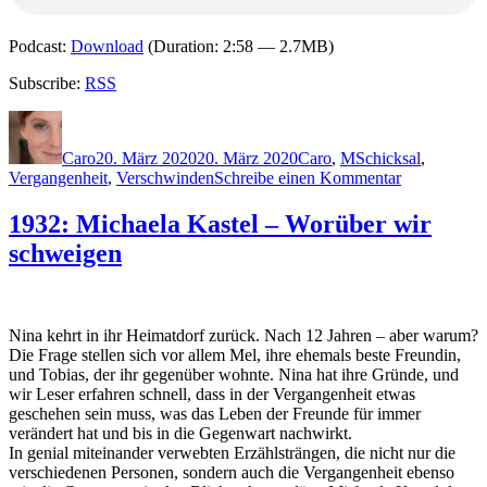
Podcast:
Download
(Duration: 2:58 — 2.7MB)
Subscribe:
RSS
Autor
Veröffentlicht
Kategorien
Schlagwörter
am
Caro
20. März 2020
20. März 2020
Caro
,
M
Schicksal
,
zu
Vergangenheit
,
Verschwinden
Schreibe einen Kommentar
1963:
Megan
1932: Michaela Kastel – Worüber wir
Miranda
schweigen
–
Little
Lies
Nina kehrt in ihr Heimatdorf zurück. Nach 12 Jahren – aber warum?
Die Frage stellen sich vor allem Mel, ihre ehemals beste Freundin,
und Tobias, der ihr gegenüber wohnte. Nina hat ihre Gründe, und
wir Leser erfahren schnell, dass in der Vergangenheit etwas
geschehen sein muss, was das Leben der Freunde für immer
verändert hat und bis in die Gegenwart nachwirkt.
In genial miteinander verwebten Erzählsträngen, die nicht nur die
verschiedenen Personen, sondern auch die Vergangenheit ebenso