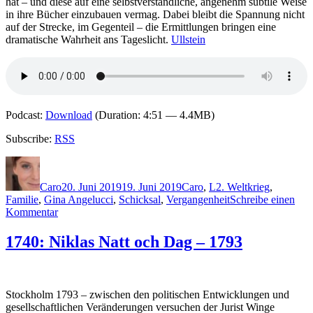
hat – und diese auf eine selbstverständliche, angenehm subtile Weise
in ihre Bücher einzubauen vermag. Dabei bleibt die Spannung nicht
auf der Strecke, im Gegenteil – die Ermittlungen bringen eine
dramatische Wahrheit ans Tageslicht.
Ullstein
Podcast:
Download
(Duration: 4:51 — 4.4MB)
Subscribe:
RSS
Autor
Veröffentlicht
Kategorien
Schlagwörter
am
Caro
20. Juni 2019
19. Juni 2019
Caro
,
L
2. Weltkrieg
,
Familie
,
Gina Angelucci
,
Schicksal
,
Vergangenheit
Schreibe einen
zu
Kommentar
1797:
Inge
1740: Niklas Natt och Dag – 1793
Löhnig
-
Unbarmherzig
Stockholm 1793 – zwischen den politischen Entwicklungen und
gesellschaftlichen Veränderungen versuchen der Jurist Winge