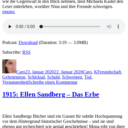
wie die Gegenwart in den Blick nehmen, lässt Michaela Kastel den
Leser miterleben, worüber Nina und ihre Freunde schweigen.
emons:
Podcast:
Download
(Duration: 3:19 — 3.0MB)
Subscribe:
RSS
Autor
Veröffentlicht
Kategorien
Schlagwörter
am
Caro
23. Januar 2020
22. Januar 2020
Caro
,
K
Freundschaft
,
Geheimnisse
,
Schicksal
,
Schuld
,
Schweigen
,
Tod
,
zu
Vergangenheit
Schreibe einen Kommentar
1932:
Michaela
1915: Ellen Sandberg – Das Erbe
Kastel
–
Worüber
wir
Ellen Sandbergs Bücher sind ein Garant für subtile Hochspannung
schweigen
vor dem Hintergrund historischer Geschehnisse – und sie sind
ebenso gut recherchiert wie genial geschrieben! Mona erbt von ihrer