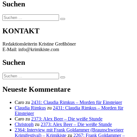
Suchen
Suchen
Suchen
nach:
KONTAKT
Redaktionsleiterin Kristine Greßhöner
E-Mail: info@krimikiste.com
Suchen
Suchen
Suchen
nach:
Neueste Kommentare
Caro
zu
2431: Claudia Rimkus – Morden für Einsteiger
Claudia Rimkus
zu
2431: Claudia Rimkus – Morden für
Einsteiger
Caro
zu
2373: Alex Beer – Die weiße Stunde
Christoph
zu
2373: Alex Beer – Die weiße Stunde
2364: Interview mit Frank Goldammer (Braunschweiger
Krimifestival) – Krimikiste
zu
2267: Frank Goldammer –