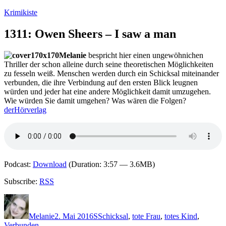
Zum
Krimikiste
Inhalt
springen
1311: Owen Sheers – I saw a man
Melanie
bespricht hier einen ungewöhnichen
Thriller der schon alleine durch seine theoretischen Möglichkeiten
zu fesseln weiß. Menschen werden durch ein Schicksal miteinander
verbunden, die ihre Verbindung auf den ersten Blick leugnen
würden und jeder hat eine andere Möglichkeit damit umzugehen.
Wie würden Sie damit umgehen? Was wären die Folgen?
derHörverlag
Podcast:
Download
(Duration: 3:57 — 3.6MB)
Subscribe:
RSS
Autor
Veröffentlicht
Kategorien
Schlagwörter
am
Melanie
2. Mai 2016
S
Schicksal
,
tote Frau
,
totes Kind
,
Verbunden