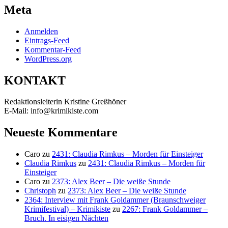
Meta
Anmelden
Eintrags-Feed
Kommentar-Feed
WordPress.org
KONTAKT
Redaktionsleiterin Kristine Greßhöner
E-Mail: info@krimikiste.com
Neueste Kommentare
Caro
zu
2431: Claudia Rimkus – Morden für Einsteiger
Claudia Rimkus
zu
2431: Claudia Rimkus – Morden für
Einsteiger
Caro
zu
2373: Alex Beer – Die weiße Stunde
Christoph
zu
2373: Alex Beer – Die weiße Stunde
2364: Interview mit Frank Goldammer (Braunschweiger
Krimifestival) – Krimikiste
zu
2267: Frank Goldammer –
Bruch. In eisigen Nächten