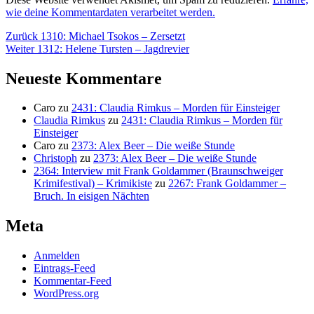
wie deine Kommentardaten verarbeitet werden.
Beitragsnavigation
Vorheriger
Zurück
1310: Michael Tsokos – Zersetzt
Nächster
Beitrag:
Weiter
1312: Helene Tursten – Jagdrevier
Beitrag:
Neueste Kommentare
Caro
zu
2431: Claudia Rimkus – Morden für Einsteiger
Claudia Rimkus
zu
2431: Claudia Rimkus – Morden für
Einsteiger
Caro
zu
2373: Alex Beer – Die weiße Stunde
Christoph
zu
2373: Alex Beer – Die weiße Stunde
2364: Interview mit Frank Goldammer (Braunschweiger
Krimifestival) – Krimikiste
zu
2267: Frank Goldammer –
Bruch. In eisigen Nächten
Meta
Anmelden
Eintrags-Feed
Kommentar-Feed
WordPress.org