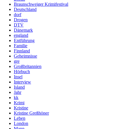
Braunschweiger Krimifestival
Deutschland
dorf
Drogen
DTV
Dänemark
england
Entführung
Familie
Finnland
Geheimnisse
gre
Großbritannien
Hörbuch
Insel
Interview
Island
Jahr
kk
Krimi
Kristine
Kristine Greßhöner
Leben
London
Mann