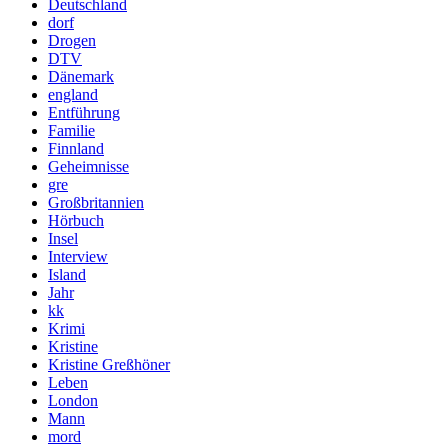
Deutschland
dorf
Drogen
DTV
Dänemark
england
Entführung
Familie
Finnland
Geheimnisse
gre
Großbritannien
Hörbuch
Insel
Interview
Island
Jahr
kk
Krimi
Kristine
Kristine Greßhöner
Leben
London
Mann
mord