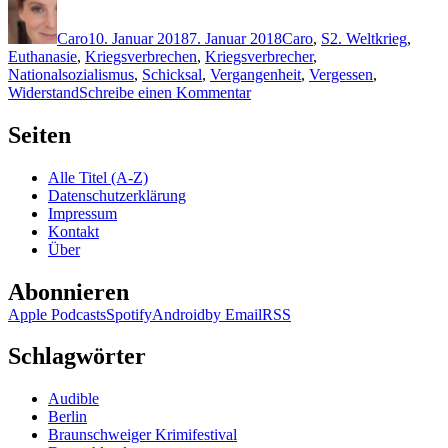
Autor
Veröffentlicht
Kategorien
Schlagwörter
am
Caro
10. Januar 2018
7. Januar 2018
Caro
,
S
2. Weltkrieg
,
Euthanasie
,
Kriegsverbrechen
,
Kriegsverbrecher
,
Nationalsozialismus
,
Schicksal
,
Vergangenheit
,
Vergessen
,
zu
Widerstand
Schreibe einen Kommentar
1558:
Ellen
Seiten
Sandberg
–
Alle Titel (A-Z)
Die
Datenschutzerklärung
Vergessenen
Impressum
Kontakt
Über
Abonnieren
Apple Podcasts
Spotify
Android
by Email
RSS
Schlagwörter
Audible
Berlin
Braunschweiger Krimifestival