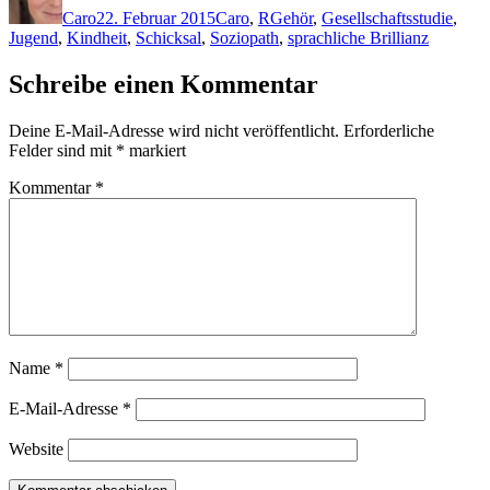
Caro
22. Februar 2015
Caro
,
R
Gehör
,
Gesellschaftsstudie
,
Jugend
,
Kindheit
,
Schicksal
,
Soziopath
,
sprachliche Brillianz
Schreibe einen Kommentar
Deine E-Mail-Adresse wird nicht veröffentlicht.
Erforderliche
Felder sind mit
*
markiert
Kommentar
*
Name
*
E-Mail-Adresse
*
Website