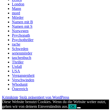
London
Mann
mord
Mörder
Namen mit B
Namen mit S
Norwegen
Psychopath
Psychothriller
rache
Schweden
serienmörder
taschenbuch
Thriller
Unfall
USA
Vergangenheit
Verschwinden
Whodunit
Österreich
Krimikiste
Stolz präsentiert von WordPress
Diese Website benutzt Cookies. Wenn du die Website weiter nutzt,
gehen wir von deinem Einverständnis aus.
OK