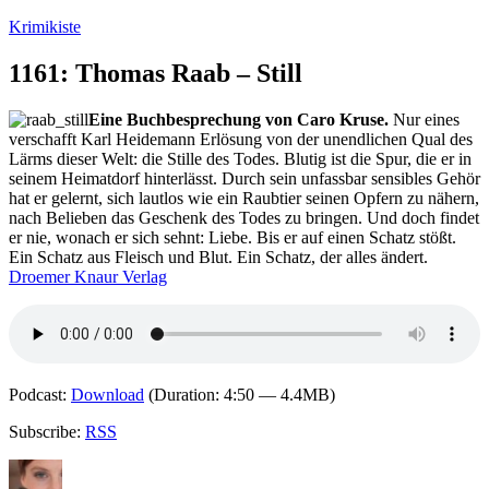
Zum
Krimikiste
Inhalt
springen
1161: Thomas Raab – Still
Eine Buchbesprechung von Caro Kruse.
Nur eines
verschafft Karl Heidemann Erlösung von der unendlichen Qual des
Lärms dieser Welt: die Stille des Todes. Blutig ist die Spur, die er in
seinem Heimatdorf hinterlässt. Durch sein unfassbar sensibles Gehör
hat er gelernt, sich lautlos wie ein Raubtier seinen Opfern zu nähern,
nach Belieben das Geschenk des Todes zu bringen. Und doch findet
er nie, wonach er sich sehnt: Liebe. Bis er auf einen Schatz stößt.
Ein Schatz aus Fleisch und Blut. Ein Schatz, der alles ändert.
Droemer Knaur Verlag
Podcast:
Download
(Duration: 4:50 — 4.4MB)
Subscribe:
RSS
Autor
Veröffentlicht
Kategorien
Schlagwörter
am