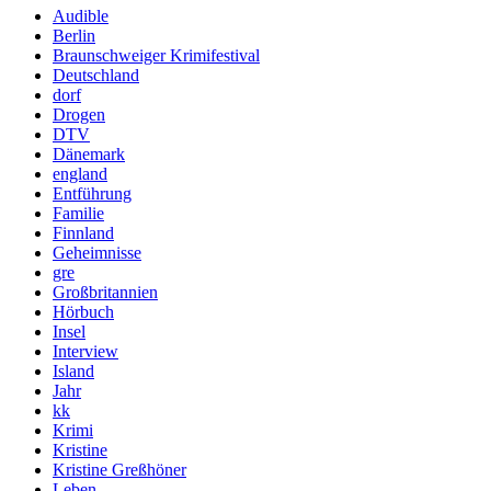
Audible
Berlin
Braunschweiger Krimifestival
Deutschland
dorf
Drogen
DTV
Dänemark
england
Entführung
Familie
Finnland
Geheimnisse
gre
Großbritannien
Hörbuch
Insel
Interview
Island
Jahr
kk
Krimi
Kristine
Kristine Greßhöner
Leben