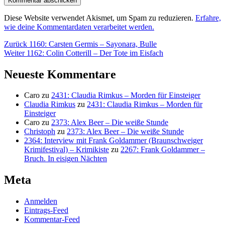
Diese Website verwendet Akismet, um Spam zu reduzieren.
Erfahre,
wie deine Kommentardaten verarbeitet werden.
Beitragsnavigation
Vorheriger
Zurück
1160: Carsten Germis – Sayonara, Bulle
Nächster
Beitrag:
Weiter
1162: Colin Cotterill – Der Tote im Eisfach
Beitrag:
Neueste Kommentare
Caro
zu
2431: Claudia Rimkus – Morden für Einsteiger
Claudia Rimkus
zu
2431: Claudia Rimkus – Morden für
Einsteiger
Caro
zu
2373: Alex Beer – Die weiße Stunde
Christoph
zu
2373: Alex Beer – Die weiße Stunde
2364: Interview mit Frank Goldammer (Braunschweiger
Krimifestival) – Krimikiste
zu
2267: Frank Goldammer –
Bruch. In eisigen Nächten
Meta
Anmelden
Eintrags-Feed
Kommentar-Feed