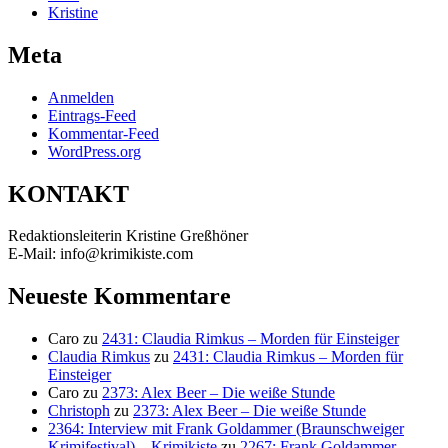
Kristine
Meta
Anmelden
Eintrags-Feed
Kommentar-Feed
WordPress.org
KONTAKT
Redaktionsleiterin Kristine Greßhöner
E-Mail: info@krimikiste.com
Neueste Kommentare
Caro
zu
2431: Claudia Rimkus – Morden für Einsteiger
Claudia Rimkus
zu
2431: Claudia Rimkus – Morden für
Einsteiger
Caro
zu
2373: Alex Beer – Die weiße Stunde
Christoph
zu
2373: Alex Beer – Die weiße Stunde
2364: Interview mit Frank Goldammer (Braunschweiger
Krimifestival) – Krimikiste
zu
2267: Frank Goldammer –