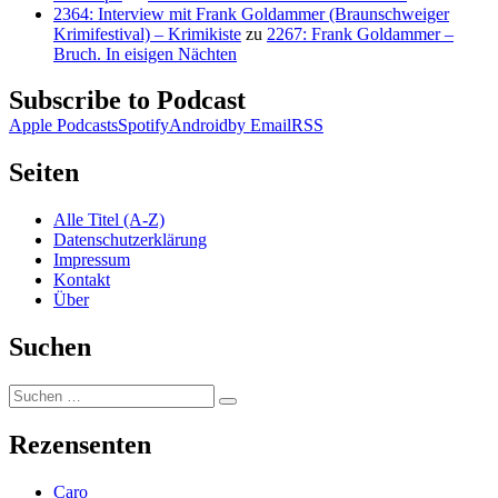
2364: Interview mit Frank Goldammer (Braunschweiger
Krimifestival) – Krimikiste
zu
2267: Frank Goldammer –
Bruch. In eisigen Nächten
Subscribe to Podcast
Apple Podcasts
Spotify
Android
by Email
RSS
Seiten
Alle Titel (A-Z)
Datenschutzerklärung
Impressum
Kontakt
Über
Suchen
Suchen
Suchen
nach:
Rezensenten
Caro