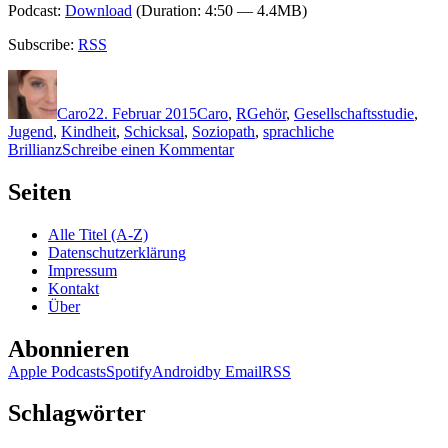
Podcast:
Download
(Duration: 4:50 — 4.4MB)
Subscribe:
RSS
Autor
Veröffentlicht
Kategorien
Schlagwörter
am
Caro
22. Februar 2015
Caro
,
R
Gehör
,
Gesellschaftsstudie
,
Jugend
,
Kindheit
,
Schicksal
,
Soziopath
,
sprachliche
zu
Brillianz
Schreibe einen Kommentar
1161:
Thomas
Seiten
Raab
–
Alle Titel (A-Z)
Still
Datenschutzerklärung
Impressum
Kontakt
Über
Abonnieren
Apple Podcasts
Spotify
Android
by Email
RSS
Schlagwörter