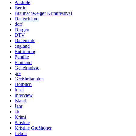
Audible
Berlin
Braunschweiger Krimifestival
Deutschland
dorf
Drogen
DTV
Dänemark
england
Entführung
Familie
Finnland
Geheimnisse
gre
Großbritannien
Hörbuch
Insel
Interview
Island
Jahr
kk
Krimi
Kristine
Kristine Greßhöner
Leben