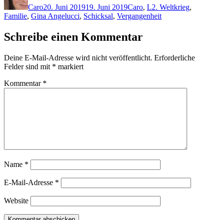
Caro
20. Juni 2019
19. Juni 2019
Caro
,
L
2. Weltkrieg
,
Familie
,
Gina Angelucci
,
Schicksal
,
Vergangenheit
Schreibe einen Kommentar
Deine E-Mail-Adresse wird nicht veröffentlicht.
Erforderliche
Felder sind mit
*
markiert
Kommentar
*
Name
*
E-Mail-Adresse
*
Website