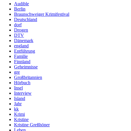
Audible
Berlin
Braunschweiger Krimifestival
Deutschland
dorf
Drogen
DTV
Dänemark
england
Entführung
Familie
Finnland
Geheimnisse
gre
Großbritannien
Hörbuch
Insel
Interview
Island
Jahr
kk
Krimi
Kristine
Kristine Greßhöner
Leben