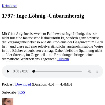
Zum
Krimikiste
Inhalt
springen
1797: Inge Löhnig -Unbarmherzig
Mit Gina Angeluccis zweitem Fall beweist Inge Löhnig, dass sie
nicht nur eine fantastische Krimiautorin ist, sondern ganz bewusst
die Vergangenheit ebenso wie die Probleme der Gegenwart im Blick
hat – und diese auf eine selbstverständliche, angenehm subtile Weise
in ihre Bücher einzubauen vermag. Dabei bleibt die Spannung nicht
auf der Strecke, im Gegenteil – die Ermittlungen bringen eine
dramatische Wahrheit ans Tageslicht.
Ullstein
Podcast:
Download
(Duration: 4:51 — 4.4MB)
Subscribe:
RSS
Autor
Veröffentlicht
Kategorien
Schlagwörter
am