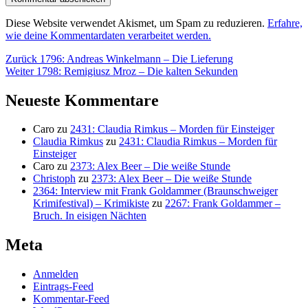
Diese Website verwendet Akismet, um Spam zu reduzieren.
Erfahre,
wie deine Kommentardaten verarbeitet werden.
Beitragsnavigation
Vorheriger
Zurück
1796: Andreas Winkelmann – Die Lieferung
Nächster
Beitrag:
Weiter
1798: Remigiusz Mroz – Die kalten Sekunden
Beitrag:
Neueste Kommentare
Caro
zu
2431: Claudia Rimkus – Morden für Einsteiger
Claudia Rimkus
zu
2431: Claudia Rimkus – Morden für
Einsteiger
Caro
zu
2373: Alex Beer – Die weiße Stunde
Christoph
zu
2373: Alex Beer – Die weiße Stunde
2364: Interview mit Frank Goldammer (Braunschweiger
Krimifestival) – Krimikiste
zu
2267: Frank Goldammer –
Bruch. In eisigen Nächten
Meta
Anmelden
Eintrags-Feed
Kommentar-Feed