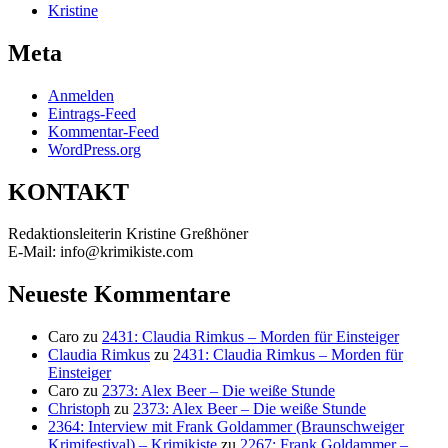
Kristine
Meta
Anmelden
Eintrags-Feed
Kommentar-Feed
WordPress.org
KONTAKT
Redaktionsleiterin Kristine Greßhöner
E-Mail: info@krimikiste.com
Neueste Kommentare
Caro
zu
2431: Claudia Rimkus – Morden für Einsteiger
Claudia Rimkus
zu
2431: Claudia Rimkus – Morden für
Einsteiger
Caro
zu
2373: Alex Beer – Die weiße Stunde
Christoph
zu
2373: Alex Beer – Die weiße Stunde
2364: Interview mit Frank Goldammer (Braunschweiger
Krimifestival) – Krimikiste
zu
2267: Frank Goldammer –