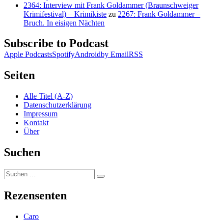
2364: Interview mit Frank Goldammer (Braunschweiger
Krimifestival) – Krimikiste
zu
2267: Frank Goldammer –
Bruch. In eisigen Nächten
Subscribe to Podcast
Apple Podcasts
Spotify
Android
by Email
RSS
Seiten
Alle Titel (A-Z)
Datenschutzerklärung
Impressum
Kontakt
Über
Suchen
Suchen
Suchen
nach:
Rezensenten
Caro