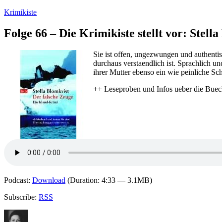
Zum
Krimikiste
Inhalt
springen
Folge 66 – Die Krimikiste stellt vor: Stell
Sie ist offen, ungezwungen und authentis
durchaus verstaendlich ist. Sprachlich un
ihrer Mutter ebenso ein wie peinliche Sch
++ Leseproben und Infos ueber die Buec
Podcast:
Download
(Duration: 4:33 — 3.1MB)
Subscribe:
RSS
Autor
Veröffentlicht
Kategorien
Schlagwörte