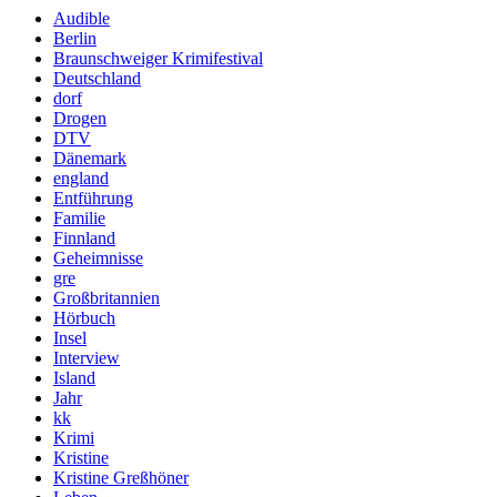
Audible
Berlin
Braunschweiger Krimifestival
Deutschland
dorf
Drogen
DTV
Dänemark
england
Entführung
Familie
Finnland
Geheimnisse
gre
Großbritannien
Hörbuch
Insel
Interview
Island
Jahr
kk
Krimi
Kristine
Kristine Greßhöner