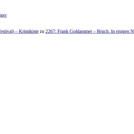
iger
stival) – Krimikiste
zu
2267: Frank Goldammer – Bruch. In eisigen N