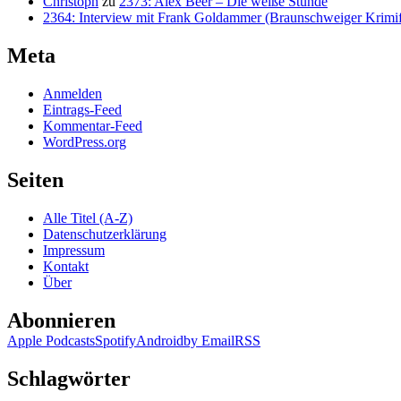
Christoph
zu
2373: Alex Beer – Die weiße Stunde
2364: Interview mit Frank Goldammer (Braunschweiger Krimife
Meta
Anmelden
Eintrags-Feed
Kommentar-Feed
WordPress.org
Seiten
Alle Titel (A-Z)
Datenschutzerklärung
Impressum
Kontakt
Über
Abonnieren
Apple Podcasts
Spotify
Android
by Email
RSS
Schlagwörter