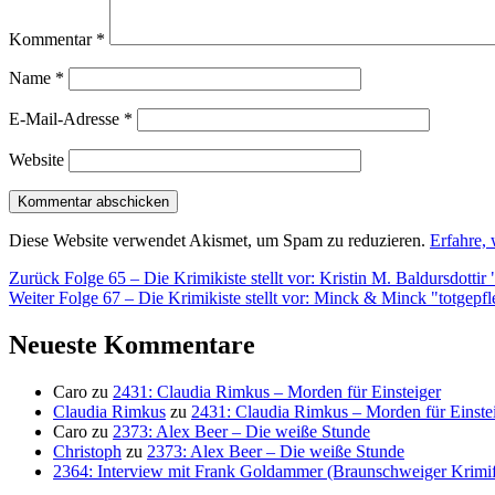
Kommentar
*
Name
*
E-Mail-Adresse
*
Website
Diese Website verwendet Akismet, um Spam zu reduzieren.
Erfahre,
Beitragsnavigation
Vorheriger
Zurück
Folge 65 – Die Krimikiste stellt vor: Kristin M. Baldursdott
Nächster
Beitrag:
Weiter
Folge 67 – Die Krimikiste stellt vor: Minck & Minck "totgepfl
Beitrag:
Neueste Kommentare
Caro
zu
2431: Claudia Rimkus – Morden für Einsteiger
Claudia Rimkus
zu
2431: Claudia Rimkus – Morden für Einste
Caro
zu
2373: Alex Beer – Die weiße Stunde
Christoph
zu
2373: Alex Beer – Die weiße Stunde
2364: Interview mit Frank Goldammer (Braunschweiger Krimife