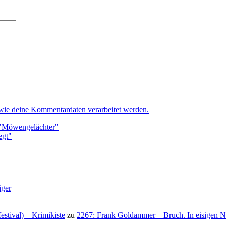
 wie deine Kommentardaten verarbeitet werden.
ir "Möwengelächter"
egt"
iger
stival) – Krimikiste
zu
2267: Frank Goldammer – Bruch. In eisigen N