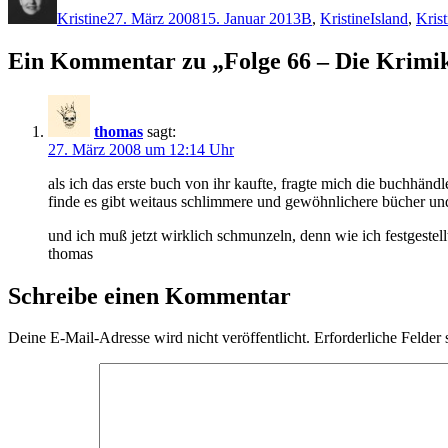
am
Kristine
27. März 2008
15. Januar 2013
B
,
Kristine
Island
,
Krist
Ein Kommentar zu „Folge 66 – Die Krimikis
thomas
sagt:
27. März 2008 um 12:14 Uhr
als ich das erste buch von ihr kaufte, fragte mich die buchhän
finde es gibt weitaus schlimmere und gewöhnlichere bücher und s
und ich muß jetzt wirklich schmunzeln, denn wie ich festgestel
thomas
Schreibe einen Kommentar
Deine E-Mail-Adresse wird nicht veröffentlicht.
Erforderliche Felder 