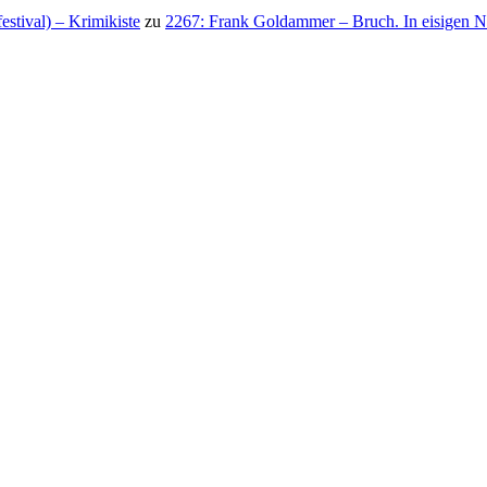
stival) – Krimikiste
zu
2267: Frank Goldammer – Bruch. In eisigen N