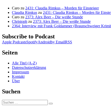
Caro
zu
2431: Claudia Rimkus – Morden für Einsteiger
Claudia Rimkus
zu
2431: Claudia Rimkus – Morden für Einste
Caro
zu
2373: Alex Beer – Die weiße Stunde
Christoph
zu
2373: Alex Beer – Die weiße Stunde
2364: Interview mit Frank Goldammer (Braunschweiger Krimife
Subscribe to Podcast
Apple Podcasts
Spotify
Android
by Email
RSS
Seiten
Alle Titel (A-Z)
Datenschutzerklärung
Impressum
Kontakt
Über
Suchen
Suchen
Suchen
nach: