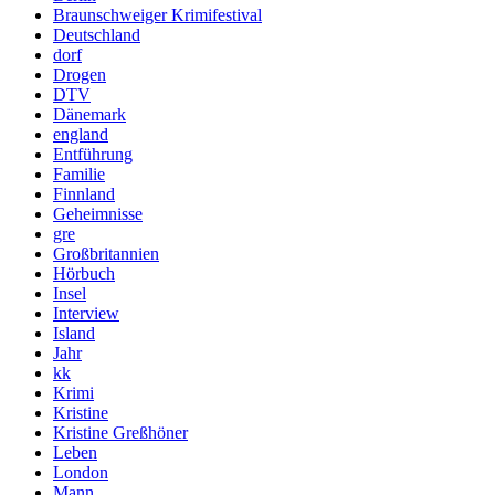
Braunschweiger Krimifestival
Deutschland
dorf
Drogen
DTV
Dänemark
england
Entführung
Familie
Finnland
Geheimnisse
gre
Großbritannien
Hörbuch
Insel
Interview
Island
Jahr
kk
Krimi
Kristine
Kristine Greßhöner
Leben
London
Mann