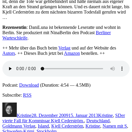
ist, denn die Tote war gehbehindert und hätte niemals aus eigener
Kraft an den Strand gelangen können. Und es dauert nicht lange, bis
Kjell Cederström zu dem nächsten bizarren Todesfall gerufen wird
…
Rezensentin
: DaniLuna ist bekennende Leseratte und wohnt in
Berlin. Sie produziert mit NinaBerlin den Podcast
Berliner
Warteschleife
.
++ Mehr über das Buch beim
Verlag
und auf der Website des
Autors
. ++ Dieses Buch jetzt bei
Amazon
bestellen. ++
Podcast:
Download
(Duration: 4:54 — 4.5MB)
Subscribe:
RSS
Autor
Veröffentlicht
Kategorien
Schlagw
am
Kristine
28. Dezember 2009
15. Januar 2013
Kristine
,
S
Der
vierte Fall für Kommissar Kjell Cederström.
,
Deutschland
,
Goldmann Verlag
,
Island
,
Kjell Cederström
,
Kristine
,
Namen mit S
,
Schweden-Krimi
,
Stockholm