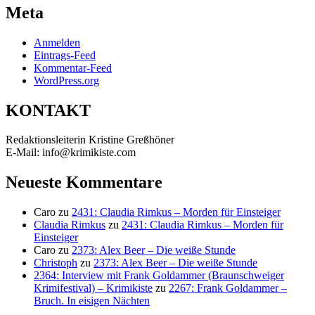
Meta
Anmelden
Eintrags-Feed
Kommentar-Feed
WordPress.org
KONTAKT
Redaktionsleiterin Kristine Greßhöner
E-Mail: info@krimikiste.com
Neueste Kommentare
Caro
zu
2431: Claudia Rimkus – Morden für Einsteiger
Claudia Rimkus
zu
2431: Claudia Rimkus – Morden für
Einsteiger
Caro
zu
2373: Alex Beer – Die weiße Stunde
Christoph
zu
2373: Alex Beer – Die weiße Stunde
2364: Interview mit Frank Goldammer (Braunschweiger
Krimifestival) – Krimikiste
zu
2267: Frank Goldammer –
Bruch. In eisigen Nächten