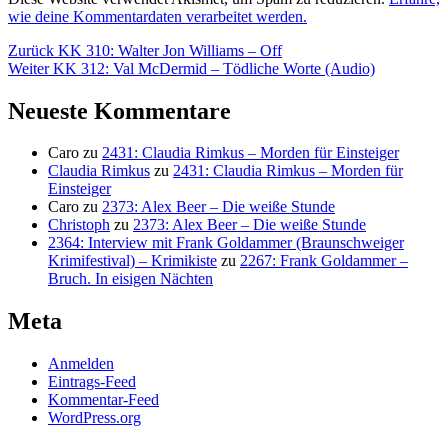
wie deine Kommentardaten verarbeitet werden.
Beitragsnavigation
Vorheriger
Zurück
KK 310: Walter Jon Williams – Off
Nächster
Beitrag:
Weiter
KK 312: Val McDermid – Tödliche Worte (Audio)
Beitrag:
Neueste Kommentare
Caro
zu
2431: Claudia Rimkus – Morden für Einsteiger
Claudia Rimkus
zu
2431: Claudia Rimkus – Morden für
Einsteiger
Caro
zu
2373: Alex Beer – Die weiße Stunde
Christoph
zu
2373: Alex Beer – Die weiße Stunde
2364: Interview mit Frank Goldammer (Braunschweiger
Krimifestival) – Krimikiste
zu
2267: Frank Goldammer –
Bruch. In eisigen Nächten
Meta
Anmelden
Eintrags-Feed
Kommentar-Feed
WordPress.org