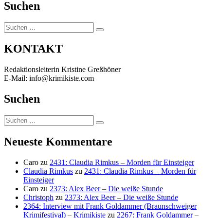
Suchen
Suchen
Suchen
nach:
KONTAKT
Redaktionsleiterin Kristine Greßhöner
E-Mail: info@krimikiste.com
Suchen
Suchen
Suchen
nach:
Neueste Kommentare
Caro
zu
2431: Claudia Rimkus – Morden für Einsteiger
Claudia Rimkus
zu
2431: Claudia Rimkus – Morden für
Einsteiger
Caro
zu
2373: Alex Beer – Die weiße Stunde
Christoph
zu
2373: Alex Beer – Die weiße Stunde
2364: Interview mit Frank Goldammer (Braunschweiger
Krimifestival) – Krimikiste
zu
2267: Frank Goldammer –