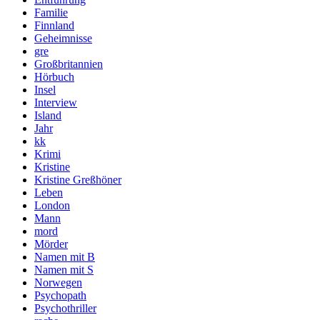
Familie
Finnland
Geheimnisse
gre
Großbritannien
Hörbuch
Insel
Interview
Island
Jahr
kk
Krimi
Kristine
Kristine Greßhöner
Leben
London
Mann
mord
Mörder
Namen mit B
Namen mit S
Norwegen
Psychopath
Psychothriller