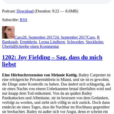
Podcast:
Download
(Duration: 9:22 — 8.6MB)
Subscribe:
RSS
Autor
Veröffentlicht
Kategorien
Schlagwö
am
Caro
28. September 2017
24. September 2017
Caro
,
R
Bankraub
,
Ermittlerin
,
Leona Lindberg
,
Schweden
,
Stockholm
,
zu
Überfall
Schreibe einen Kommentar
1513:
Jenny
1202: Joy Fielding – Sag, dass du mich
Rogneby
liebst
–
Leona.
Die
Eine Hörbuchrezension von Melanie Kottig.
Bailey Carpenter ist
Würfel
eine erfolgreiche Privatermittlerin in Miami, und sie ist es gewohnt,
sind
die Dinge unter Kontrolle zu haben. Das ändert sich schlagartig, als
gefallen
sie eines Nachts von einem Unbekannten brutal überfallen wird und
&
nur knapp dem Tod entkommt. Von da an quälen Bailey
Der
Panikattacken und Albträume, sie ist besessen von dem Gedanken,
Zweck
verfolgt zu werden, und zieht sich völlig in sich zurück. Doch dann
heiligt
entdeckt sie eines Tages, dass ihr Nachbar im Hochhaus gegenüber
die
sie beobachtet. Bailey ist außer sich vor Angst, denn er scheint ein