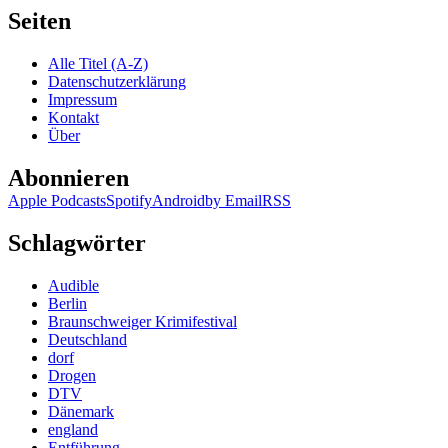
Sandra
Seiten
Lüpkes
–
Alle Titel (A-Z)
Götterfall
Datenschutzerklärung
Impressum
Kontakt
Über
Abonnieren
Apple Podcasts
Spotify
Android
by Email
RSS
Schlagwörter
Audible
Berlin
Braunschweiger Krimifestival
Deutschland
dorf
Drogen
DTV
Dänemark
england
Entführung