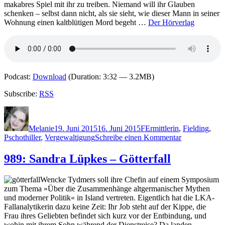
Mittel
makabres Spiel mit ihr zu treiben. Niemand will ihr Glauben
schenken – selbst dann nicht, als sie sieht, wie dieser Mann in seiner
Wohnung einen kaltblütigen Mord begeht …
Der Hörverlag
Podcast:
Download
(Duration: 3:32 — 3.2MB)
Subscribe:
RSS
Autor
Veröffentlicht
Kategorien
Schlagwörter
am
Melanie
19. Juni 2015
16. Juni 2015
F
Ermittlerin
,
Fielding
,
zu
Pschothiller
,
Vergewaltigung
Schreibe einen Kommentar
1202:
Joy
989: Sandra Lüpkes – Götterfall
Fielding
–
Wencke Tydmers soll ihre Chefin auf einem Symposium
Sag,
zum Thema »Über die Zusammenhänge altgermanischer Mythen
dass
und moderner Politik« in Island vertreten. Eigentlich hat die LKA-
du
Fallanalytikerin dazu keine Zeit: Ihr Job steht auf der Kippe, die
mich
Frau ihres Geliebten befindet sich kurz vor der Entbindung, und
liebst
wohin mit ihrem Sohn während der Dienstreise? Da landen