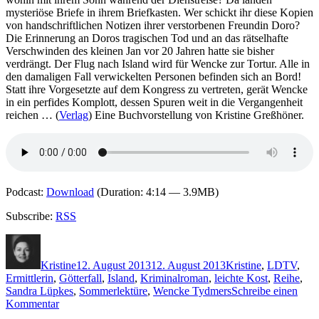
mysteriöse Briefe in ihrem Briefkasten. Wer schickt ihr diese Kopien
von handschriftlichen Notizen ihrer verstorbenen Freundin Doro?
Die Erinnerung an Doros tragischen Tod und an das rätselhafte
Verschwinden des kleinen Jan vor 20 Jahren hatte sie bisher
verdrängt. Der Flug nach Island wird für Wencke zur Tortur. Alle in
den damaligen Fall verwickelten Personen befinden sich an Bord!
Statt ihre Vorgesetzte auf dem Kongress zu vertreten, gerät Wencke
in ein perfides Komplott, dessen Spuren weit in die Vergangenheit
reichen … (
Verlag
) Eine Buchvorstellung von Kristine Greßhöner.
Podcast:
Download
(Duration: 4:14 — 3.9MB)
Subscribe:
RSS
Autor
Veröffentlicht
Kategorien
Schlagwör
am
Kristine
12. August 2013
12. August 2013
Kristine
,
L
DTV
,
Ermittlerin
,
Götterfall
,
Island
,
Kriminalroman
,
leichte Kost
,
Reihe
,
Sandra Lüpkes
,
Sommerlektüre
,
Wencke Tydmers
Schreibe einen
zu
Kommentar
989: