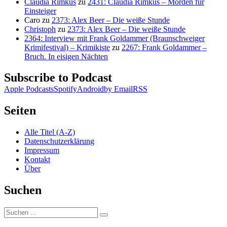
Claudia Rimkus
zu
2431: Claudia Rimkus – Morden für
Einsteiger
Caro
zu
2373: Alex Beer – Die weiße Stunde
Christoph
zu
2373: Alex Beer – Die weiße Stunde
2364: Interview mit Frank Goldammer (Braunschweiger
Krimifestival) – Krimikiste
zu
2267: Frank Goldammer –
Bruch. In eisigen Nächten
Subscribe to Podcast
Apple Podcasts
Spotify
Android
by Email
RSS
Seiten
Alle Titel (A-Z)
Datenschutzerklärung
Impressum
Kontakt
Über
Suchen
Suchen
Suchen
nach: