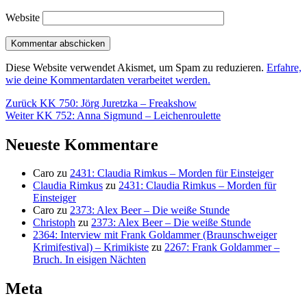
Website
Diese Website verwendet Akismet, um Spam zu reduzieren.
Erfahre,
wie deine Kommentardaten verarbeitet werden.
Beitragsnavigation
Vorheriger
Zurück
KK 750: Jörg Juretzka – Freakshow
Nächster
Beitrag:
Weiter
KK 752: Anna Sigmund – Leichenroulette
Beitrag:
Neueste Kommentare
Caro
zu
2431: Claudia Rimkus – Morden für Einsteiger
Claudia Rimkus
zu
2431: Claudia Rimkus – Morden für
Einsteiger
Caro
zu
2373: Alex Beer – Die weiße Stunde
Christoph
zu
2373: Alex Beer – Die weiße Stunde
2364: Interview mit Frank Goldammer (Braunschweiger
Krimifestival) – Krimikiste
zu
2267: Frank Goldammer –
Bruch. In eisigen Nächten
Meta