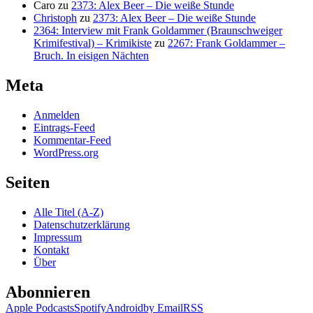
Caro
zu
2373: Alex Beer – Die weiße Stunde
Christoph
zu
2373: Alex Beer – Die weiße Stunde
2364: Interview mit Frank Goldammer (Braunschweiger
Krimifestival) – Krimikiste
zu
2267: Frank Goldammer –
Bruch. In eisigen Nächten
Meta
Anmelden
Eintrags-Feed
Kommentar-Feed
WordPress.org
Seiten
Alle Titel (A-Z)
Datenschutzerklärung
Impressum
Kontakt
Über
Abonnieren
Apple Podcasts
Spotify
Android
by Email
RSS