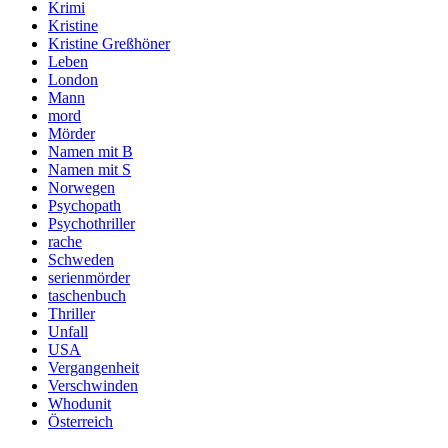
Krimi
Kristine
Kristine Greßhöner
Leben
London
Mann
mord
Mörder
Namen mit B
Namen mit S
Norwegen
Psychopath
Psychothriller
rache
Schweden
serienmörder
taschenbuch
Thriller
Unfall
USA
Vergangenheit
Verschwinden
Whodunit
Österreich