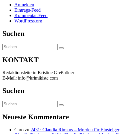
Anmelden
Eintrags-Feed
Kommentar-Feed
WordPress.org
Suchen
Suchen
Suchen
nach:
KONTAKT
Redaktionsleiterin Kristine Greßhöner
E-Mail: info@krimikiste.com
Suchen
Suchen
Suchen
nach:
Neueste Kommentare
Caro
zu
2431: Claudia Rimkus – Morden für Einsteiger