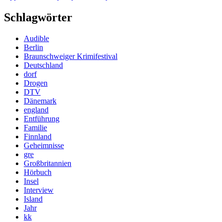
Schlagwörter
Audible
Berlin
Braunschweiger Krimifestival
Deutschland
dorf
Drogen
DTV
Dänemark
england
Entführung
Familie
Finnland
Geheimnisse
gre
Großbritannien
Hörbuch
Insel
Interview
Island
Jahr
kk