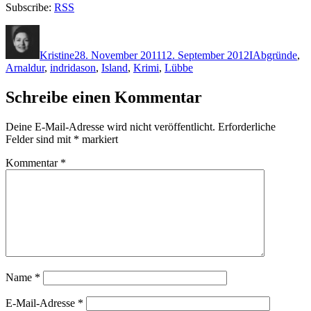
Subscribe:
RSS
Autor
Veröffentlicht
Kategorien
Schlagwörter
am
Kristine
28. November 2011
12. September 2012
I
Abgründe
,
Arnaldur
,
indridason
,
Island
,
Krimi
,
Lübbe
Schreibe einen Kommentar
Deine E-Mail-Adresse wird nicht veröffentlicht.
Erforderliche
Felder sind mit
*
markiert
Kommentar
*
Name
*
E-Mail-Adresse
*