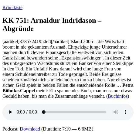
Zum
Krimikiste
Inhalt
springen
KK 751: Arnaldur Indridason –
Abgründe
[aartikel]3785724195:left[/aartikel] Island 2005 – die Wirtschaft
boomt in nie gekanntem Ausmaß. Ehrgeizige junge Unternehmer
machen durch clevere Finanzgeschäfte weltweit von sich reden.
Ganz Island bewundert seine „Expansionswikinger“. In dieser Zeit
des unbegrenzten Wachstums stürzt ein Banker von einer Steilklippe
in den Tod. Ein Unfall? Kurz darauf wird eine junge Frau von
einem Schuldeneintreiber zu Tode geprügelt. Beide Ereignisse
scheinen zunächst nichts miteinander zu tun zu haben. Nur eines ist
sicher, Geld spielt in beiden Fällen die entscheidende Rolle …
Petra
Böhnke-Cappel
meint: Ein spannendes Buch, man muss nur etwas
Geduld haben, bis man die Zusammenhänge versteht. (
Buchinfos
)
Podcast:
Download
(Duration: 7:10 — 6.6MB)