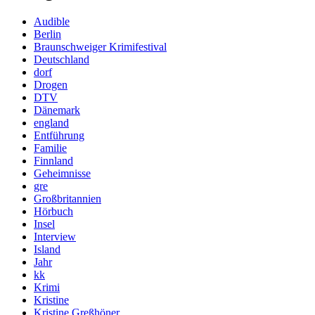
Audible
Berlin
Braunschweiger Krimifestival
Deutschland
dorf
Drogen
DTV
Dänemark
england
Entführung
Familie
Finnland
Geheimnisse
gre
Großbritannien
Hörbuch
Insel
Interview
Island
Jahr
kk
Krimi
Kristine
Kristine Greßhöner