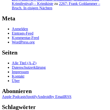
Krimifestival) – Krimikiste
zu
2267: Frank Goldammer –
Bruch. In eisigen Nächten
Meta
Anmelden
Eintrags-Feed
Kommentar-Feed
WordPress.org
Seiten
Alle Titel (A-Z)
Datenschutzerklärung
Impressum
Kontakt
Über
Abonnieren
Apple Podcasts
Spotify
Android
by Email
RSS
Schlagwörter