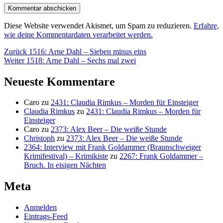
Diese Website verwendet Akismet, um Spam zu reduzieren.
Erfahre,
wie deine Kommentardaten verarbeitet werden.
Beitragsnavigation
Vorheriger
Zurück
1516: Arne Dahl – Sieben minus eins
Nächster
Beitrag:
Weiter
1518: Arne Dahl – Sechs mal zwei
Beitrag:
Neueste Kommentare
Caro
zu
2431: Claudia Rimkus – Morden für Einsteiger
Claudia Rimkus
zu
2431: Claudia Rimkus – Morden für
Einsteiger
Caro
zu
2373: Alex Beer – Die weiße Stunde
Christoph
zu
2373: Alex Beer – Die weiße Stunde
2364: Interview mit Frank Goldammer (Braunschweiger
Krimifestival) – Krimikiste
zu
2267: Frank Goldammer –
Bruch. In eisigen Nächten
Meta
Anmelden
Eintrags-Feed