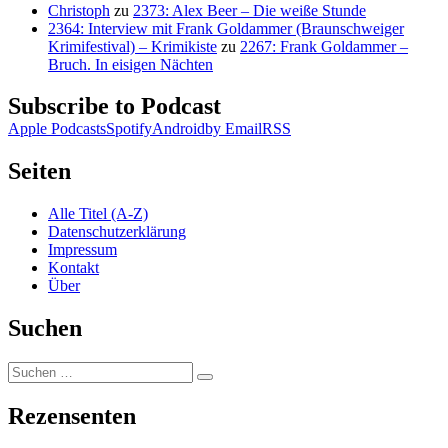
Christoph
zu
2373: Alex Beer – Die weiße Stunde
2364: Interview mit Frank Goldammer (Braunschweiger
Krimifestival) – Krimikiste
zu
2267: Frank Goldammer –
Bruch. In eisigen Nächten
Subscribe to Podcast
Apple Podcasts
Spotify
Android
by Email
RSS
Seiten
Alle Titel (A-Z)
Datenschutzerklärung
Impressum
Kontakt
Über
Suchen
Suchen
Suchen
nach:
Rezensenten