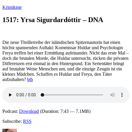
Zum
Krimikiste
Inhalt
springen
1517: Yrsa Sigurdardóttir – DNA
Die neue Thrillerreihe der isländischen Spitzenautorin hat einen
höchst spannenden Auftakt: Kommissar Huldar und Psychologin
Freya treffen bei einer Ermittlung aufeinander. Nicht das erste Mal –
doch die brutalen Morde, die Huldar untersucht, rücken die privaten
Differenzen erst einmal in den Hintergrund. Ein Serientäter bringt
auf brutalste Weise Menschen um, und die einzige Zeugin ist ein
kleines Mädchen. Schaffen es Huldar und Freya, den Täter
aufzuhalten?
btb
Podcast:
Download
(Duration: 7:43 — 7.1MB)
Subscribe:
RSS
Autor
Veröffentlicht
Kategorien
Schlagwörte