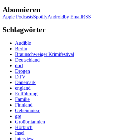
Abonnieren
Apple Podcasts
Spotify
Android
by Email
RSS
Schlagwörter
Audible
Berlin
Braunschweiger Krimifestival
Deutschland
dorf
Drogen
DTV
Dänemark
england
Entführung
Familie
Finnland
Geheimnisse
gre
Großbritannien
Hörbuch
Insel
Interview