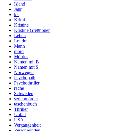
Island
Jahr
kk
Krimi
Kristine
Kristine Greßhöner
Leben
London
Mann
mord
Mörder
Namen mit B
Namen mit S
Norwegen
Psychopath
Psychothriller
rache
Schweden
serienmörder
taschenbuch
Thriller
Unfall
USA
Vergangenheit
Verschwinden