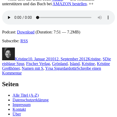
unterstützen und das Buch bei
AMAZON bestellen
. ++
Podcast:
Download
(Duration: 7:51 — 7.2MB)
Subscribe:
RSS
Autor
Veröffentlicht
Kategorien
Schlag
am
Kristine
10. Januar 2010
12. September 2012
Kristine
,
S
Die
eisblaue Spur
,
Fischer Verlag
,
Grönland
,
Island
,
Kristine
,
Kristine
Greßhöner
,
Namen mit S
,
Yrsa Sigurdardottir
Schreibe einen
zu
Kommentar
KK
324:
Seiten
Yrsa
Sigurdardottir
Alle Titel (A-Z)
–
Datenschutzerklärung
Die
Impressum
eisblaue
Kontakt
Spur
Über