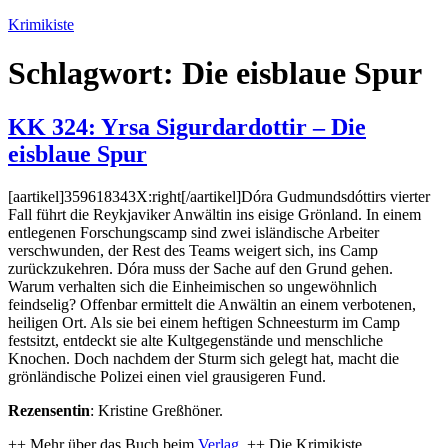
Zum
Krimikiste
Inhalt
springen
Schlagwort:
Die eisblaue Spur
KK 324: Yrsa Sigurdardottir – Die
eisblaue Spur
[aartikel]359618343X:right[/aartikel]Dóra Gudmundsdóttirs vierter
Fall führt die Reykjaviker Anwältin ins eisige Grönland. In einem
entlegenen Forschungscamp sind zwei isländische Arbeiter
verschwunden, der Rest des Teams weigert sich, ins Camp
zurückzukehren. Dóra muss der Sache auf den Grund gehen.
Warum verhalten sich die Einheimischen so ungewöhnlich
feindselig? Offenbar ermittelt die Anwältin an einem verbotenen,
heiligen Ort. Als sie bei einem heftigen Schneesturm im Camp
festsitzt, entdeckt sie alte Kultgegenstände und menschliche
Knochen. Doch nachdem der Sturm sich gelegt hat, macht die
grönländische Polizei einen viel grausigeren Fund.
Rezensentin
: Kristine Greßhöner.
++ Mehr über das Buch beim
Verlag
. ++ Die Krimikiste