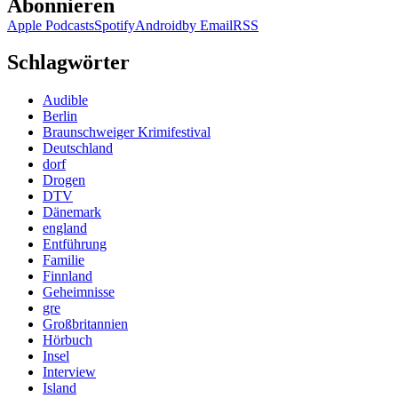
Abonnieren
Apple Podcasts
Spotify
Android
by Email
RSS
Schlagwörter
Audible
Berlin
Braunschweiger Krimifestival
Deutschland
dorf
Drogen
DTV
Dänemark
england
Entführung
Familie
Finnland
Geheimnisse
gre
Großbritannien
Hörbuch
Insel
Interview
Island