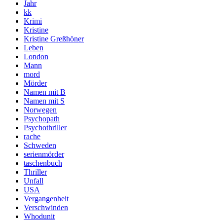
Jahr
kk
Krimi
Kristine
Kristine Greßhöner
Leben
London
Mann
mord
Mörder
Namen mit B
Namen mit S
Norwegen
Psychopath
Psychothriller
rache
Schweden
serienmörder
taschenbuch
Thriller
Unfall
USA
Vergangenheit
Verschwinden
Whodunit