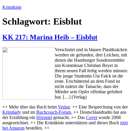
Zum
Krimikiste
Inhalt
springen
Schlagwort:
Eisblut
KK 217: Marina Heib – Eisblut
Verschnürt und in blauen Plastiksäcken
werden sie gefunden, drei Leichen, mit
denen die Hamburger Sonderermittler
um Kommissar Christian Beyer in
ihrem neuen Fall fertig werden müssen:
Die junge Studentin Uta Falck ist die
erste. Erschütternd an dem Fund ist
nicht zuletzt die Tatsache, dass der
Mörder sein Opfer offenbar gefoltert
hat. […] (Verlag)
++ Mehr über das Buch beim
Verlag
. ++ Eine Besprechung von der
Krimilady
und im
Buchcouch-Forum
. ++ Deutschlandradio hat aus
der Erzählung ein
Hörspiel
gemacht. ++ Das
Cover
wurde 2008
ausgezeichnet. ++ Die Krimikiste unterstützen und dieses Buch
jetzt
bei Amazon
bestellen. ++