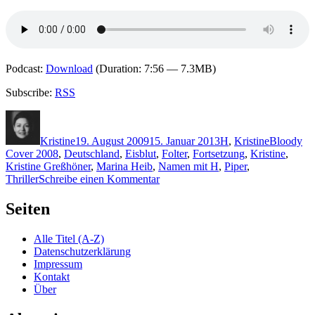
Podcast:
Download
(Duration: 7:56 — 7.3MB)
Subscribe:
RSS
Autor
Veröffentlicht
Kategorien
Schlagwör
am
Kristine
19. August 2009
15. Januar 2013
H
,
Kristine
Bloody
Cover 2008
,
Deutschland
,
Eisblut
,
Folter
,
Fortsetzung
,
Kristine
,
Kristine Greßhöner
,
Marina Heib
,
Namen mit H
,
Piper
,
zu
Thriller
Schreibe einen Kommentar
KK
217:
Seiten
Marina
Heib
Alle Titel (A-Z)
–
Datenschutzerklärung
Eisblut
Impressum
Kontakt
Über